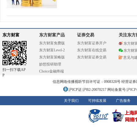
东方财富
东方财富产品
证券交易
关注东方
东方财富免费版
东方财富证券开户
东方财
东方财富Level-2
东方财富在线交易
东方财
东方财富策略版
东方财富证券交易
意见与
妙想投研助理
扫一扫下载AP
Choice金融终端
P
信息网络传播视听节目许可证：0908328号 经营证券期货业务
沪ICP证:沪B2-20070217
网站备案号:沪ICP备0
关于我们
可持续发展
广告服务