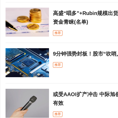
高盛“唱多”+Rubin规模
资金青睐(名单)
推荐
9分钟强势封板！股市“吹哨
推荐
或受AAOI扩产冲击 中际
有效
推荐