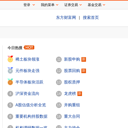
登录
我的菜单
证券交易
基金交易
东方财富网
|
搜索首页
今日热搜
1
稀土板块领涨
新股申购
新
11
2
元件板块走强
股票回购
新
12
3
半导体板块活跃
股权质押
13
沪深资金流向
龙虎榜
新
4
14
A股估值分析全览
并购重组
5
15
重要机构持股数据
重大合同
6
16
机构调研数据一览
主力持仓