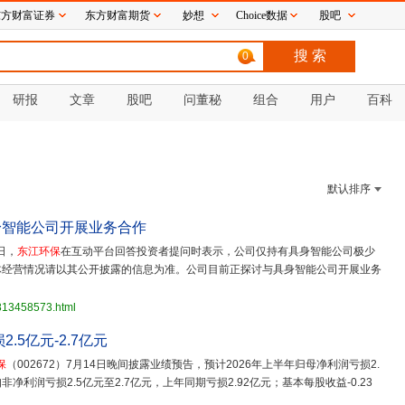
东方财富证券
东方财富期货
妙想
Choice数据
股吧
0
研报
文章
股吧
问董秘
组合
用户
百科
默认排序
身智能公司开展业务合作
日，
东江环保
在互动平台回答投资者提问时表示，公司仅持有具身智能公司极少
体经营情况请以其公开披露的信息为准。公司目前正探讨与具身智能公司开展业务
3813458573.html
.5亿元-2.7亿元
保
（002672）7月14日晚间披露业绩预告，预计2026年上半年归母净利润亏损2.
非净利润亏损2.5亿元至2.7亿元，上年同期亏损2.92亿元；基本每股收益-0.23