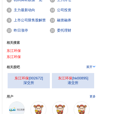
7
17
主力最新动向
公司投资
8
18
上市公司限售股解禁
融资融券
9
19
一览
昨日涨停
委托理财
10
20
相关搜索
东江环保
东江环保
相关股吧
展开
东江环保
[
002672
]
东江环保
[
hk00895
]
深交所
港交所
用户
更多