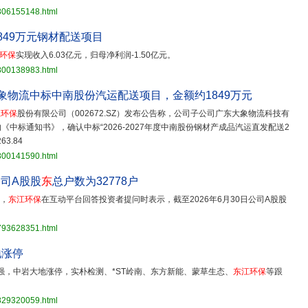
3806155148.html
849万元钢材配送项目
环保
实现收入6.03亿元，归母净利润-1.50亿元。
3800138983.html
公司大象物流中标中南股份汽运配送项目，金额约1849万元
江环保
股份有限公司（002672.SZ）发布公告称，公司子公司广东大象物流科技有
中标通知书》，确认中标“2026-2027年度中南股份钢材产成品汽运直发配送2
3.84
3800141590.html
公司A股股
东
总户数为32778户
日，
东江环保
在互动平台回答投资者提问时表示，截至2026年6月30日公司A股股
3793628351.html
地涨停
强，中岩大地涨停，实朴检测、*ST岭南、东方新能、蒙草生态、
东江环保
等跟
3829320059.html