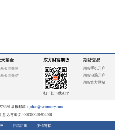
天天基金
东方财富期货
期货交易
期货手机开户
天基金网微博
期货电脑开户
天基金网微信
期货官方网站
扫一扫下载APP
78686 举报邮箱：
jubao@eastmoney.com
网
意见与建议:4000300059/952500
护
征稿启事
友情链接