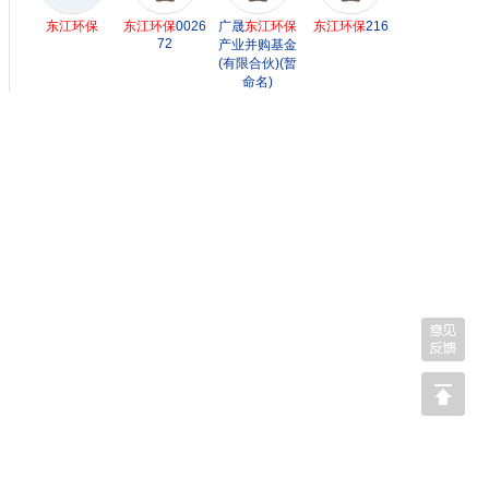
东江环保
东江环保
0026
广晟
东江环保
东江环保
216
72
产业并购基金
(有限合伙)(暂
命名)