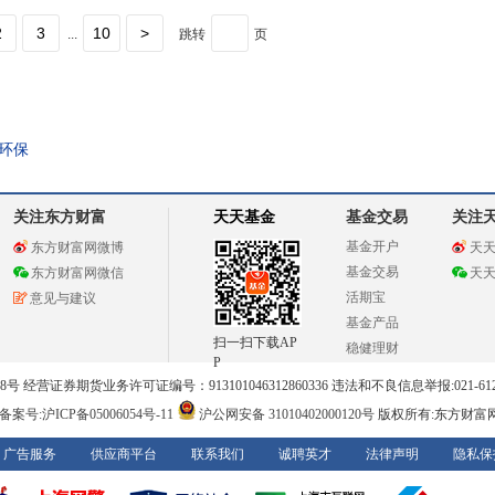
2
3
10
>
...
跳转
页
环保
关注东方财富
天天基金
基金交易
关注
基金开户
东方财富网微博
天
基金交易
东方财富网微信
天
活期宝
意见与建议
基金产品
扫一扫下载AP
稳健理财
P
 经营证券期货业务许可证编号：913101046312860336 违法和不良信息举报:021-612
案号:沪ICP备05006054号-11
沪公网安备 31010402000120号
版权所有:东方财富
广告服务
供应商平台
联系我们
诚聘英才
法律声明
隐私保