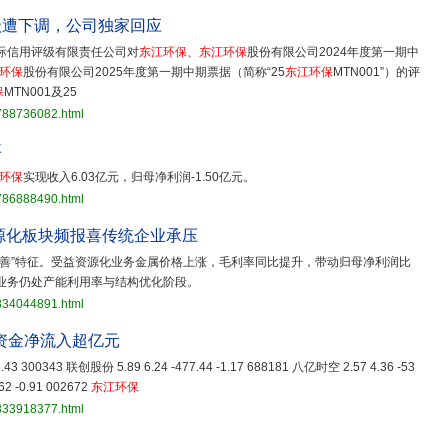
级遭下调，公司独家回应
际信用评级有限责任公司对
东江环保
、
东江环保
股份有限公司2024年度第一期中
环保
股份有限公司2025年度第一期中期票据（简称“25
东江环保
MTN001”）的评
保
MTN001及25
3788736082.html
事
环保
实现收入6.03亿元，归母净利润-1.50亿元。
3786888490.html
源化板块频报喜传统企业承压
改善”特征。受益资源化业务金属价格上涨，毛利率同比提升，带动归母净利润比
害化业务仍处产能利用率与结构优化阶段。
3834044891.html
力资金净流入超亿元
 -6.43 300343 联创股份 5.89 6.24 -477.44 -1.17 688181 八亿时空 2.57 4.36 -53
62 -0.91 002672
东江环保
3833918377.html