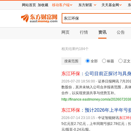
网站首页
加收藏
移动客户端
东方财富
天天基金网
网页
行情
资讯
公告
相关结果约
184
个
搜索范围
全部
标题
正文
东江环保
：公司目前正探讨与具
2026-07-20 18:56:00
-
证券日报网讯 7月20
数股份，其并未纳入公司合并报表范围，具
合作，以实现资源共享与优势互补。
http://finance.eastmoney.com/a/20260720
东江环保
：预计2026年上半年亏损2
2026-07-14 23:10:15
-
中证智能财讯
东江环
5亿元至2.7亿元，上年同期亏损2.78亿元；扣
元/股至-0.24元/股。