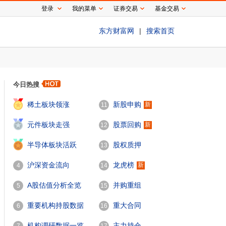
登录
我的菜单
证券交易
基金交易
东方财富网
|
搜索首页
今日热搜
1
稀土板块领涨
新股申购
新
11
2
元件板块走强
股票回购
新
12
3
半导体板块活跃
股权质押
13
沪深资金流向
龙虎榜
新
4
14
A股估值分析全览
并购重组
5
15
重要机构持股数据
重大合同
6
16
机构调研数据一览
主力持仓