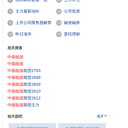
7
17
主力最新动向
公司投资
8
18
上市公司限售股解禁
融资融券
9
19
一览
昨日涨停
委托理财
10
20
相关搜索
中煤能源
中煤能源
中煤能源
期货2703
中煤能源
期货2608
中煤能源
期货2609
中煤能源
期货2610
中煤能源
期货2612
中煤能源
期货主力
相关股吧
展开