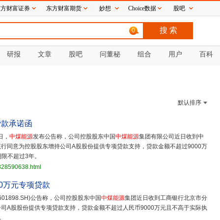
东方财富证券
东方财富期货
妙想
Choice数据
股吧
0
研报
文章
股吧
问董秘
组合
用户
百科
默认排序
贷款承诺函
日，
中煤能源
发布公告称，公司控股股东中国
中煤能源
集团有限公司近日收到中
行同意为控股股东增持公司A股股份提供专项贷款支持，贷款金额不超过9000万
期限不超过3年。
3828590638.html
00万元专项贷款
(601898.SH)公告称，公司控股股东中国
中煤能源
集团近日收到工商银行北京市分
司A股股份提供专项贷款支持，贷款金额不超过人民币9000万元且不高于实际执
。