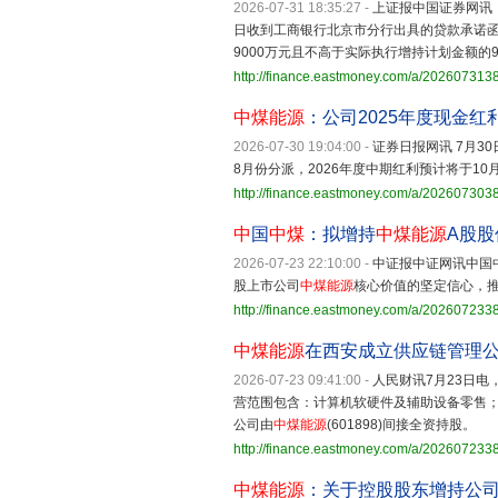
2026-07-31 18:35:27
-
上证报中国证券网讯
日收到工商银行北京市分行出具的贷款承诺
9000万元且不高于实际执行增持计划金额的
http://finance.eastmoney.com/a/20260731
中煤能源
：公司2025年度现金红
2026-07-30 19:04:00
-
证券日报网讯 7月30
8月份分派，2026年度中期红利预计将于1
http://finance.eastmoney.com/a/20260730
中
国
中煤
：拟增持
中煤能源
A股股
2026-07-23 22:10:00
-
中证报中证网讯中国
股上市公司
中煤能源
核心价值的坚定信心，
http://finance.eastmoney.com/a/20260723
中煤能源
在西安成立供应链管理
2026-07-23 09:41:00
-
人民财讯7月23日电
营范围包含：计算机软硬件及辅助设备零售
公司由
中煤能源
(601898)间接全资持股。
http://finance.eastmoney.com/a/20260723
中煤能源
：关于控股股东增持公