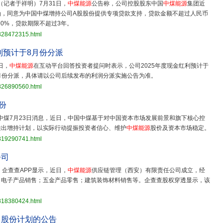
（记者于祥明）7月31日，
中煤能源
公告称，公司控股股东中国
中煤能源
集团近
函，同意为中国中煤增持公司A股股份提供专项贷款支持，贷款金额不超过人民币
90%，贷款期限不超过3年。
3828472315.html
利预计于8月份分派
日，
中煤能源
在互动平台回答投资者提问时表示，公司2025年度现金红利预计于
0月份分派，具体请以公司后续发布的利润分派实施公告为准。
3826890560.html
份
中煤7月23日消息，近日，中国中煤基于对中国资本市场发展前景和旗下核心控
推出增持计划，以实际行动提振投资者信心、维护
中煤能源
股价及资本市场稳定。
3819290741.html
公司
，企查查APP显示，近日，
中煤能源
供应链管理（西安）有限责任公司成立，经
；电子产品销售；五金产品零售；建筑装饰材料销售等。企查查股权穿透显示，该
3818380424.html
司股份计划的公告