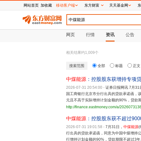
网站首页
加收藏
移动客户端
东方财富
天天基金网
网页
行情
资讯
公告
相关结果约
1,009
个
搜索范围
全部
标题
正文
中煤能源
：控股股东获增持专项
2026-07-31 20:54:00
-
证券日报网讯 7月31
国工商银行北京市分行出具的贷款承诺函，该
元且不高于实际增持计划金额的90%，贷款
http://finance.eastmoney.com/a/20260731
中煤能源
：控股股东获不超过90
2026-07-31 19:01:58
-
7月31日，
中煤能源
行出具的贷款承诺函，同意为中国中煤增持公
行增持计划金额的90%，贷款期限不超过3年