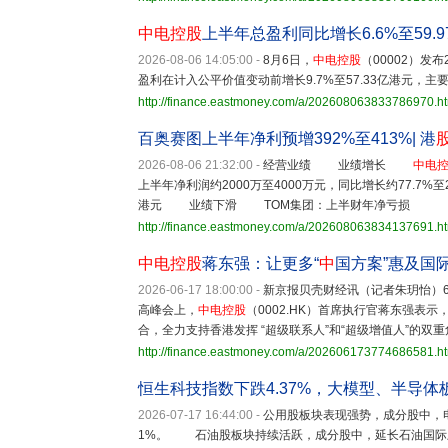
中电控股
上半年总盈利同比增长6.6%至59.
2026-08-06 14:05:00
-
8月6日，
中电控股
（00002）发
盈利在计入公平价值变动前增长9.7%至57.33亿港元
http://finance.eastmoney.com/a/202608063833786970.h
百奥赛图上半年净利预增392%至413%| 港
2026-08-06 21:32:00
-
经营业绩 业绩增长
中电
上半年净利润约2000万至4000万元，同比增长约77.7%
港元 业绩下滑 TOM集团：上半财年净亏损
http://finance.eastmoney.com/a/202608063834137691.h
中电控股
蒋东强：让更多“
中
国方案”惠及国
2026-06-17 18:00:00
-
新京报贝壳财经讯（记者朱玥怡）
高峰会上，
中电控股
（0002.HK）首席执行官蒋东强表
合，全力支持香港发挥 “超级联系人”和“超级增值人”的
http://finance.eastmoney.com/a/202606173774686581.h
恒生科技指数下跌4.37%，大模型、半导体
2026-07-17 16:44:00
-
公用股板块表现强势，成分股中，电能
1%。 石油股板块持续活跃，成分股中，延长石油国际上