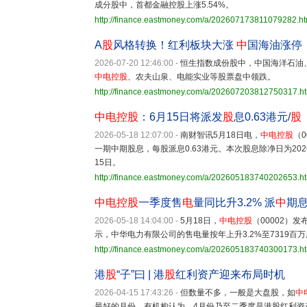
成分股中，首都金融控股上涨5.54%。
http://finance.eastmoney.com/a/202607173811079282.ht
A
股
风格转换！红利板块大涨
中
国海油涨停
2026-07-20 12:46:00
-
恒生指数成份股中，中国海洋石油
中电控股
、农夫山泉、电能实业等股票盘中领跌。
http://finance.eastmoney.com/a/202607203812750317.h
中电控股
：6月15日将派发
股
息0.63港元/
股
2026-05-18 12:07:00
-
南财智讯5月18日电，
中电控股
（0
一期中期股息，每股派息0.63港元。本次股息除净日为2026
15日。
http://finance.eastmoney.com/a/202605183740202653.h
中电控股
一季度售
电
量同比升3.2% 派
中
期息
2026-05-18 14:04:00
-
5月18日，
中电控股
（00002）
示，中华电力有限公司的售电量按年上升3.2%至7319
http://finance.eastmoney.com/a/202605183740300173.h
港
股
“子”曰 | 港
股
红利资产迎来布局时机
2026-04-15 17:43:26
-
但数量不多，一般是大盘股，如
中
最好的月份。有机构认为，4月份乃至二季度是港股红利