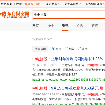
网站首页
加收藏
移动客户端
东方财富
天天基金网
东方财富证券
网页
行情
资讯
公告
研报
相关结果约
24
个
搜索范围
全部
标题
正文
中电控股
：上半财年净利润同比增长1.23%
2026-08-06 12:08:19
-
南财智讯8月6日电，
中电控股
（0
入428560000000港元，同比增长0.00%；营运盈利564
长1.23%；每股基本及摊薄盈利2.37
http://finance.eastmoney.com/a/202608063833698973.h
中电控股
：9月15日将派发
股
息0.63港元/
股
2026-08-06 12:09:00
-
南财智讯8月6日电，
中电控股
（0
期中期股息，每股派发0.63港元，股息派发日为2026年9月
http://finance.eastmoney.com/a/202608063833700166.h