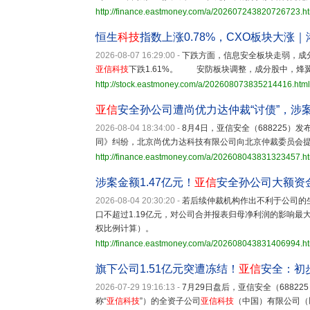
http://finance.eastmoney.com/a/202607243820726723.h
恒生
科技
指数上涨0.78%，CXO板块大涨
2026-08-07 16:29:00
-
下跌方面，信息安全板块走弱，成分股中
亚信科技
下跌1.61%。 安防板块调整，成分股中，烽翼集
http://stock.eastmoney.com/a/202608073835214416.html
亚信
安全孙公司遭尚优力达仲裁“讨债”，涉案
2026-08-04 18:34:00
-
8月4日，亚信安全（688225）
同》纠纷，北京尚优力达科技有限公司向北京仲裁委员会
http://finance.eastmoney.com/a/202608043831323457.h
涉案金额1.47亿元！
亚信
安全孙公司大额资
2026-08-04 20:30:20
-
若后续仲裁机构作出不利于公司的
口不超过1.19亿元，对公司合并报表归母净利润的影响最大
权比例计算）。
http://finance.eastmoney.com/a/202608043831406994.h
旗下公司1.51亿元突遭冻结！
亚信
安全：初
2026-07-29 19:16:13
-
7月29日盘后，亚信安全（6882
称“
亚信科技
”）的全资子公司
亚信科技
（中国）有限公司（