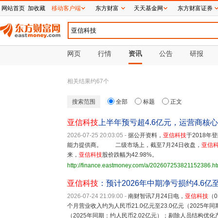
网站首页
加收藏
移动客户端
东方财富
天天基金网
东方财富证券
网页
行情
资讯
公告
研报
相关结果约
67
个
搜索范围
全部
标题
正文
亚信科技
上半年预亏超4.6亿元，运营商核
2026-07-25 20:03:05
-
据公开资料，
亚信科技
于2018
能力提供商。 二级市场上，截至7月24日收盘，
亚信
来，
亚信科技
股价跌幅为42.98%。
http://finance.eastmoney.com/a/202607253821152386.ht
亚信科技
：预计2026年中期净亏损约4.6亿至
2026-07-24 21:09:00
-
南财智讯7月24日电，
亚信科技
（0
个月营业收入约为人民币21.0亿元至23.0亿元（2025年同
（2025年同期：约人民币2.02亿元）；剔除人员结构优