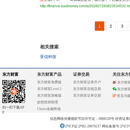
http://finance.eastmoney.com/a/202607283823534532.h
1
2
3
相关搜索
亚信科技
东方财富
东方财富产品
证券交易
关注东方
东方财富免费版
东方财富证券开户
东方财
东方财富Level-2
东方财富在线交易
东方财
东方财富策略版
东方财富证券交易
意见与
妙想投研助理
扫一扫下载AP
Choice金融终端
P
信息网络传播视听节目许可证：0908328号 经营证券期货业务
沪ICP证:沪B2-20070217
网站备案号:沪ICP备0