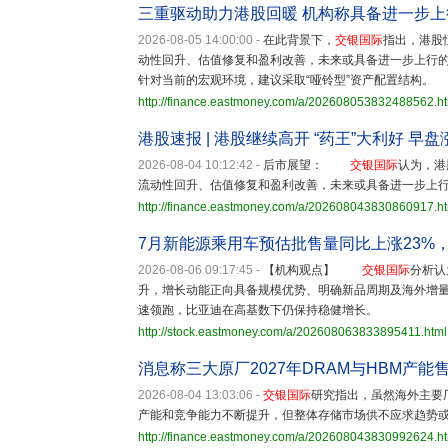
三重驱动助力港股回暖 机构称具备进一步上
2026-08-05 14:00:00
-
在此背景下，
交银国际
指出，港股
动性回升、估值修复和盈利改善，未来或具备进一步上
针对当前的宏观环境，建议采取“哑铃型”资产配置结构。
http://finance.eastmoney.com/a/202608053832488562.h
港股速报 | 港股继续高开 “药王”大利好 早盘
2026-08-04 10:12:42
-
后市展望：
交银国际
认为，港
流动性回升、估值修复和盈利改善，未来或具备进一步上
http://finance.eastmoney.com/a/202608043830860917.h
7月新能源乘用车预估批售量同比上涨23%，港
2026-08-06 09:17:45
-
【机构观点】
交银国际
分析认
升，增长动能正向具备规模优势、明确新品周期及海外增量
速领跑，比亚迪在高基数下仍保持稳健增长。
http://stock.eastmoney.com/a/202608063833895411.html
消息称三大原厂2027年DRAM与HBM产能
2026-08-04 13:03:06
-
交银国际
研究指出，虽然海外主要
产能和竞争能力不断提升，但整体存储市场供不应求趋势或持
http://finance.eastmoney.com/a/202608043830992624.h