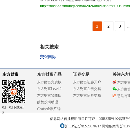
http://stock.eastmoney.com/a/202608053832580719.html
1
2
3
...
相关搜索
交银国际
东方财富
东方财富产品
证券交易
关注东方
东方财富免费版
东方财富证券开户
东方财
东方财富Level-2
东方财富在线交易
东方财
东方财富策略版
东方财富证券交易
意见与
妙想投研助理
扫一扫下载AP
Choice金融终端
P
信息网络传播视听节目许可证：0908328号 经营证券期货业务
沪ICP证:沪B2-20070217
网站备案号:沪ICP备0