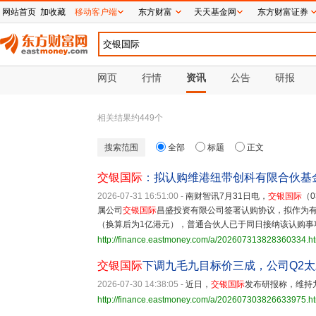
网站首页
加收藏
移动客户端
东方财富
天天基金网
东方财富证券
网页
行情
资讯
公告
研报
相关结果约
449
个
搜索范围
全部
标题
正文
交银国际
：拟认购维港纽带创科有限合伙基金
2026-07-31 16:51:00
-
南财智讯7月31日电，
交银国际
（0
属公司
交银国际
昌盛投资有限公司签署认购协议，拟作为有限
（换算后为1亿港元），普通合伙人已于同日接纳该认购事
http://finance.eastmoney.com/a/202607313828360334.h
交银国际
下调九毛九目标价三成，公司Q2太
2026-07-30 14:38:05
-
近日，
交银国际
发布研报称，维持九毛
http://finance.eastmoney.com/a/202607303826633975.h