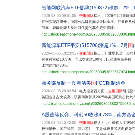
智能网联汽车ETF鹏华(159872)涨超1.2%
2026-08-05 09:51:05
-
交银国际
指出，2026年7月新能
扩张实现高增长，而部分品牌则面临环比承压。行业正从
节奏、智能化能力及出口优势的车企更受青睐。
http://stock.eastmoney.com/a/202608053832633030.html
新能源车ETF平安(515700)涨超1%，7月
国
2026-08-05 10:23:51
-
交银国际
指出，行业增长进一步向
月交付首破10万辆，同比增速超100%；比亚迪在高基数下
比增速均超70%。
http://stock.eastmoney.com/a/202608053832617974.html
商务部反制 一图看清美
国
FCC限制清单
2026-08-05 20:03:54
-
电力逆变器方面，
交银国际
研报指
美国业务占比较高，该券商测算其2025年美国毛利占比
http://finance.eastmoney.com/a/202608053832755080.h
A股连续反弹、科创50收涨4.78%，南方
2026-08-05 15:43:00
-
交银国际
也认为，生成式人工智能带
较强增长，国产替代、算力芯片、半导体设备等方向仍处
绪，但高弹性行情也意味着波动可能同步上升。