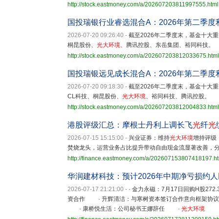
http://stock.eastmoney.com/a/202607203811997555.html
国投瑞银行业睿选混合A：2026年第二季度利润
2026-07-20 09:26:40
-
截至2026年二季度末，基金十大
桐昆股份、
光大环境
、腾讯控股、东岳集团、裕同科技。
http://stock.eastmoney.com/a/202607203812033675.html
国投瑞银远见成长混合A：2026年第二季度利润2
2026-07-20 09:18:30
-
截至2026年二季度末，基金十大
CL科技、桐昆股份、
光大环境
、裕同科技、腾讯控股。
http://stock.eastmoney.com/a/202607203812004833.html
港股评级汇总：摩根士丹利上调长飞
光
纤
光
2026-07-15 15:15:00
-
兴业证券：维持
光大环境
增持评
焚烧龙头，运营业务占比提升带动自由现金流显著改善，
http://finance.eastmoney.com/a/202607153807418197.h
华润建材科技：预计2026年中期净亏损约
2026-07-17 21:21:00
-
· 金力永磁：7月17日回购H股2
资合作 · 升辉清洁：与寒树资本签订合作意向框架协
· 康桥悦生活：公司秘书王娜辞任 ·
光大环境