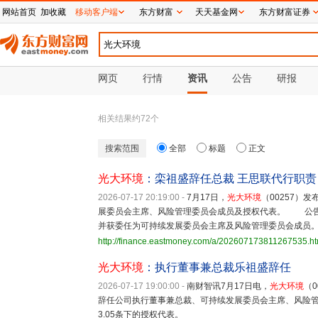
网站首页
加收藏
移动客户端
东方财富
天天基金网
东方财富证券
网页
行情
资讯
公告
研报
相关结果约
72
个
搜索范围
全部
标题
正文
光大环境
：栾祖盛辞任总裁 王思联代行职责
2026-07-17 20:19:00
-
7月17日，
光大环境
（00257）
展委员会主席、风险管理委员会成员及授权代表。 公告
并获委任为可持续发展委员会主席及风险管理委员会成员
http://finance.eastmoney.com/a/202607173811267535.ht
光大环境
：执行董事兼总裁乐祖盛辞任
2026-07-17 19:00:00
-
南财智讯7月17日电，
光大环境
（0
辞任公司执行董事兼总裁、可持续发展委员会主席、风险
3.05条下的授权代表。