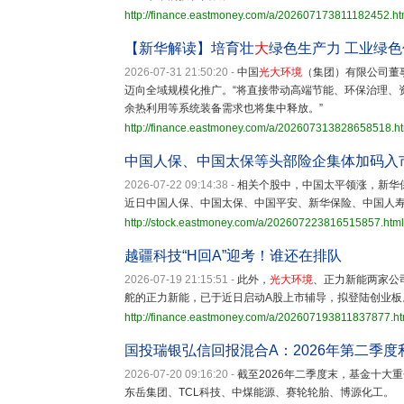
http://finance.eastmoney.com/a/202607173811182452.ht
【新华解读】培育壮
大
绿色生产力 工业绿色
2026-07-31 21:50:20
-
中国
光大环境
（集团）有限公司董
迈向全域规模化推广。“将直接带动高端节能、环保治理、
余热利用等系统装备需求也将集中释放。”
http://finance.eastmoney.com/a/202607313828658518.h
中国人保、中国太保等头部险企集体加码入
2026-07-22 09:14:38
-
相关个股中，中国太平领涨，新华
近日中国人保、中国太保、中国平安、新华保险、中国人
http://stock.eastmoney.com/a/202607223816515857.html
越疆科技“H回A”迎考！谁还在排队
2026-07-19 21:15:51
-
此外，
光大环境
、正力新能两家公
舵的正力新能，已于近日启动A股上市辅导，拟登陆创业板
http://finance.eastmoney.com/a/202607193811837877.ht
国投瑞银弘信回报混合A：2026年第二季度利润
2026-07-20 09:16:20
-
截至2026年二季度末，基金十大
东岳集团、TCL科技、中煤能源、赛轮轮胎、博源化工。