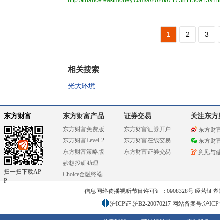
http://finance.eastmoney.com/a/202607173811309159.ht
1
2
3
相关搜索
光大环境
东方财富
东方财富产品
证券交易
关注东方
东方财富免费版
东方财富证券开户
东方财
东方财富Level-2
东方财富在线交易
东方财
东方财富策略版
东方财富证券交易
意见与
妙想投研助理
扫一扫下载AP
Choice金融终端
P
信息网络传播视听节目许可证：0908328号 经营证券期货业务
沪ICP证:沪B2-20070217
网站备案号:沪ICP备0