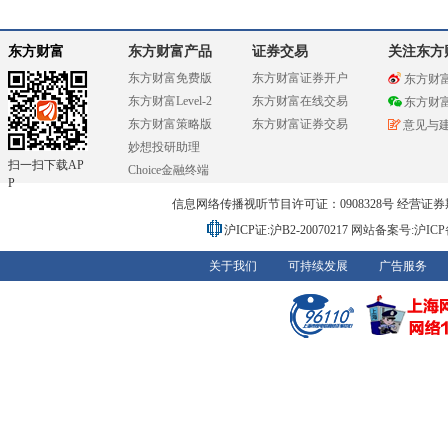
东方财富
东方财富产品
证券交易
关注东方
东方财富免费版
东方财富证券开户
东方财
东方财富Level-2
东方财富在线交易
东方财
东方财富策略版
东方财富证券交易
意见与
妙想投研助理
扫一扫下载AP
Choice金融终端
P
信息网络传播视听节目许可证：0908328号 经营证券期货业务
沪ICP证:沪B2-20070217
网站备案号:沪ICP备0
关于我们
可持续发展
广告服务