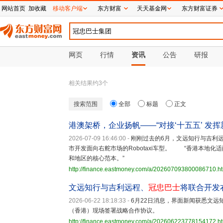
网站首页
加收藏
移动客户端
东方财富
天天基金网
东方财富证券
网页
行情
资讯
公告
研报
相关结果约
3
个
搜索范围
全部
标题
正文
港澳架桥，企业扬帆——“对接‘十五五’ 发
2026-07-09 16:46:00
-
刚刚过去的6月，文远知行与吉利
市开发面向右舵市场的Robotaxi车型。 “香港本地
和地区的核心范本。”
http://finance.eastmoney.com/a/202607093800086710.h
文远知行与吉利远程、
冠忠巴士
将联合开发右舵
2026-06-22 18:18:33
-
6月22日消息，界面新闻获悉文远
（香港）现场签署战略合作协议。
http://finance.eastmoney.com/a/202606223778154172.h