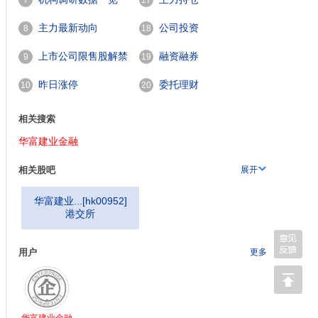
7
17
主力最新动向
公司投资
8
18
上市公司限售股解禁
融资融券
9
19
一览
昨日涨停
委托理财
10
20
相关搜索
华富建业金融
相关股吧
展开
华富建业...
[
hk00952
]
港交所
用户
更多