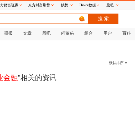
东方财富证券
东方财富期货
妙想
Choice数据
股吧
1
研报
文章
股吧
问董秘
组合
用户
百科
默认排序
业金融
"相关的
资讯