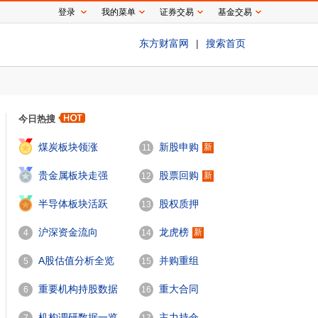
登录
我的菜单
证券交易
基金交易
东方财富网
|
搜索首页
今日热搜
1
煤炭板块领涨
新股申购
新
11
2
贵金属板块走强
股票回购
新
12
3
半导体板块活跃
股权质押
13
沪深资金流向
龙虎榜
新
4
14
A股估值分析全览
并购重组
5
15
重要机构持股数据
重大合同
6
16
机构调研数据一览
主力持仓