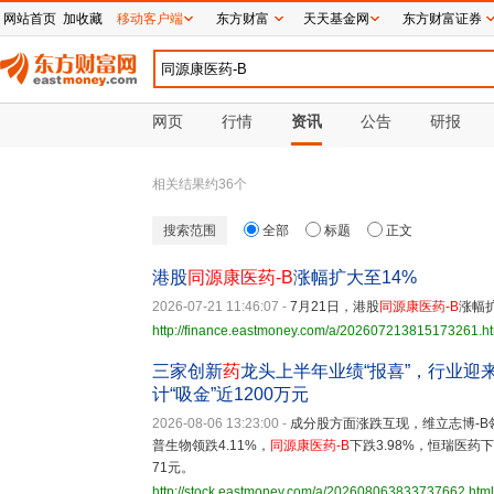
网站首页
加收藏
移动客户端
东方财富
天天基金网
东方财富证券
网页
行情
资讯
公告
研报
相关结果约
36
个
搜索范围
全部
标题
正文
港股
同源康医药-B
涨幅扩大至14%
2026-07-21 11:46:07
-
7月21日，港股
同源康医药-B
涨幅扩
http://finance.eastmoney.com/a/202607213815173261.h
三家创新
药
龙头上半年业绩“报喜”，行业迎
计“吸金”近1200万元
2026-08-06 13:23:00
-
成分股方面涨跌互现，维立志博-B领
普生物领跌4.11%，
同源康医药-B
下跌3.98%，恒瑞医药下跌
71元。
http://stock.eastmoney.com/a/202608063833737662.html