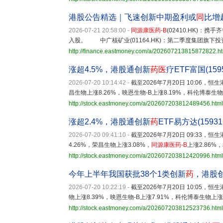
港股公告精选｜飞速创新中期盈利或
同
比增
2026-07-21 20:58:00
-
同源康医药-B
(02410.HK)：
入股。 中广核矿业(01164.HK)：第二季度集团旗下投资
http://finance.eastmoney.com/a/202607213815872822.h
涨超4.5%，港股通创新
药医
疗ETF富国(15
2026-07-20 10:14:42
-
截至2026年7月20日 10:06，
昌生物上涨8.26%，映恩生物-B上涨8.19%，科伦博泰生物
http://stock.eastmoney.com/a/202607203812489456.html
涨超2.4%，港股通创新
药
ETF易方达(159
2026-07-20 09:41:10
-
截至2026年7月20日 09:33，
4.26%，荣昌生物上涨3.08%，
同源康医药-B
上涨2.86
http://stock.eastmoney.com/a/202607203812420996.html
今年上半年我国获批38个1类创新
药
，港股
2026-07-20 10:22:19
-
截至2026年7月20日 10:05，
物上涨8.39%，映恩生物-B上涨7.91%，科伦博泰生物上涨7
http://stock.eastmoney.com/a/202607203812523736.html