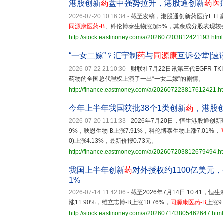
港股创新
药
盘中强势拉升，港股通创新
药医
2026-07-20 10:16:34
-
截至发稿，港股通创新药医疗ETF富
同源康医药-B
、科伦博泰生物涨超5%，其余成分股表现较
http://stock.eastmoney.com/a/202607203812421193.html
“一女二嫁”？汇宇制
药
与
同源康
互诉公堂|速
2026-07-22 21:10:30
-
财联社7月22日讯第三代EGFR-TK
药物的全国总代理权上演了一出“一女二嫁”的剧情。
http://finance.eastmoney.com/a/202607223817612421.h
今年上半年我国获批38个1类创新
药
，港股
2026-07-20 11:11:33
-
2026年7月20日，恒生港股通创新
9%，映恩生物-B上涨7.91%，科伦博泰生物上涨7.01%，
0)上涨4.13%，最新价报0.73元。
http://finance.eastmoney.com/a/202607203812679494.h
我国上半年创新
药
对外授权约1100亿美元
1%
2026-07-14 11:42:06
-
截至2026年7月14日 10:41，
涨11.90%，维立志博-B上涨10.76%，
同源康医药-B
上涨9
http://stock.eastmoney.com/a/202607143805462647.html