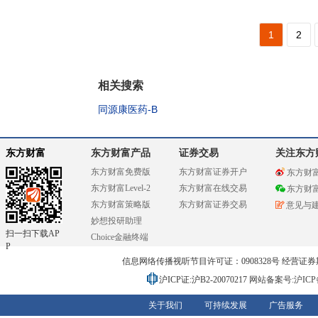
1
2
相关搜索
同源康医药-B
东方财富
东方财富产品
证券交易
关注东方
东方财富免费版
东方财富证券开户
东方财
东方财富Level-2
东方财富在线交易
东方财
东方财富策略版
东方财富证券交易
意见与
妙想投研助理
扫一扫下载AP
Choice金融终端
P
信息网络传播视听节目许可证：0908328号 经营证券期货业务
沪ICP证:沪B2-20070217
网站备案号:沪ICP备0
关于我们
可持续发展
广告服务