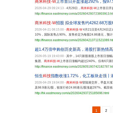
商米科技-W
上市首日开盘涨超292%，报97.
2026-04-29 09:24:13
-
4月29日，
商米科技-W
上市首日开盘
http://finance.eastmoney.com/a/202604293723803913.h
商米科技-W
招股 拟全球发售约4262.68万股
2026-04-21 08:15:00
-
商米科技-W
4月21日至4月24日
10%，国际发售占90%。发售价定为每股24.86港元，预
http://finance.eastmoney.com/a/202604213711521089.ht
超1.4万倍申购创历史新高，港股打新热情
2026-05-19 19:43:00
-
其中，14只新股港股上市首日涨幅超
集团、
商米科技-W
上市首日涨幅均超过240%。仅有6只新
http://finance.eastmoney.com/a/202605193742182787.h
恒生
科技
指数收涨1.72%，化工板块走强丨
2026-04-29 19:04:00
-
商米科技-W
登陆港交所，早盘大涨
及98.9港元/股，较发行价24.86港元/股涨超297%。截至
http://hk.eastmoney.com/a/202604293725185696.html
1
2