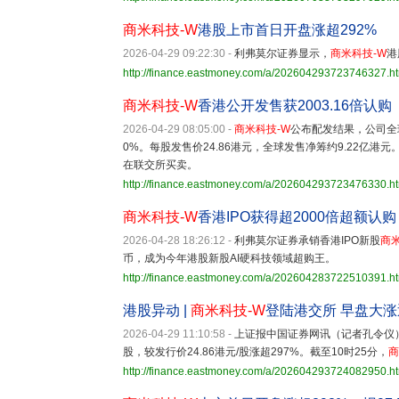
商米科技-W
港股上市首日开盘涨超292%
2026-04-29 09:22:30
-
利弗莫尔证券显示，
商米科技-W
港
http://finance.eastmoney.com/a/202604293723746327.h
商米科技-W
香港公开发售获2003.16倍认购
2026-04-29 08:05:00
-
商米科技-W
公布配发结果，公司全球
0%。每股发售价24.86港元，全球发售净筹约9.22亿港元
在联交所买卖。
http://finance.eastmoney.com/a/202604293723476330.h
商米科技-W
香港IPO获得超2000倍超额认购
2026-04-28 18:26:12
-
利弗莫尔证券承销香港IPO新股
商米
币，成为今年港股新股AI硬科技领域超购王。
http://finance.eastmoney.com/a/202604283722510391.h
港股异动 |
商米科技-W
登陆港交所 早盘大涨
2026-04-29 11:10:58
-
上证报中国证券网讯（记者孔令仪）
股，较发行价24.86港元/股涨超297%。截至10时25分，
商
http://finance.eastmoney.com/a/202604293724082950.h