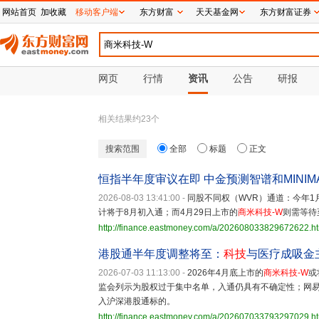
网站首页
加收藏
移动客户端
东方财富
天天基金网
东方财富证券
网页
行情
资讯
公告
研报
相关结果约
23
个
搜索范围
全部
标题
正文
恒指半年度审议在即 中金预测智谱和MINI
2026-08-03 13:41:00
-
同股不同权（WVR）通道：今年1月
计将于8月初入通；而4月29日上市的
商米科技-W
则需等待
http://finance.eastmoney.com/a/202608033829672622.h
港股通半年度调整将至：
科技
与医疗成吸金
2026-07-03 11:13:00
-
2026年4月底上市的
商米科技-W
或
监会列示为股权过于集中名单，入通仍具有不确定性；网易于
入沪深港股通标的。
http://finance.eastmoney.com/a/202607033793297029.h