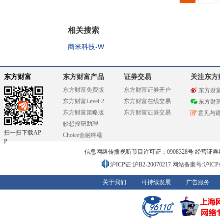
相关搜索
商米科技-W
东方财富
东方财富产品
证券交易
关注东方
东方财富免费版
东方财富证券开户
东方财
东方财富Level-2
东方财富在线交易
东方财
东方财富策略版
东方财富证券交易
意见与
妙想投研助理
扫一扫下载AP
Choice金融终端
P
信息网络传播视听节目许可证：0908328号 经营证券期货业务
沪ICP证:沪B2-20070217
网站备案号:沪ICP备0
关于我们
可持续发展
广告服务