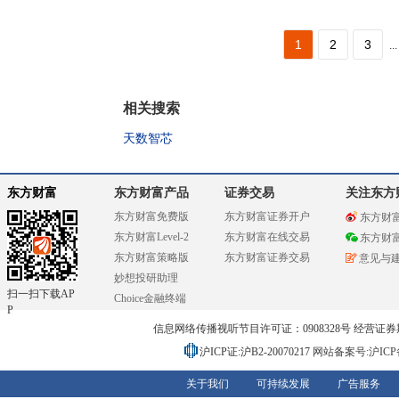
1
2
3
...
相关搜索
天数智芯
东方财富
东方财富产品
证券交易
关注东方
东方财富免费版
东方财富证券开户
东方财
东方财富Level-2
东方财富在线交易
东方财
东方财富策略版
东方财富证券交易
意见与
妙想投研助理
扫一扫下载AP
Choice金融终端
P
信息网络传播视听节目许可证：0908328号 经营证券期货业务
沪ICP证:沪B2-20070217
网站备案号:沪ICP备0
关于我们
可持续发展
广告服务