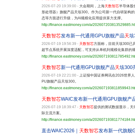
2026-07-20 19:39:00
-
大会期间，上海
天数智芯
半导体股
形处理器）旗舰产品天垓300。作为公司新一代自研架构的
态等方面进行升级，为AI规模化应用提供算力支撑。
http://finance.eastmoney.com/a/202607203813529885.h
天数智芯
发布新一代通用GPU旗舰产品
天
垓
2026-07-19 19:56:39
-
天数智芯
方面称，目前天垓300
超节点系统开展深度适配，可支持从单机到规模化集群的规
http://finance.eastmoney.com/a/202607193811785492.ht
天数智芯
新一代通用GPU旗舰产品
天
垓300
2026-07-19 22:21:00
-
上证报中国证券网讯在2026世界人工
PU旗舰产品天垓300。
http://finance.eastmoney.com/a/202607193811859943.ht
天数智芯
WAIC发布新一代通用GPU旗舰产
2026-07-19 18:39:47
-
天数智芯
提供的测试数据显示，天垓
际主流方案。
http://finance.eastmoney.com/a/202607193811774184.ht
直击WAIC2026｜
天数智芯
发布新一代旗舰G