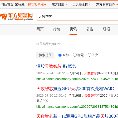
网站首页
加收藏
移动客户端
东方财富
天天基金网
东方财富证券
网页
行情
资讯
公告
研报
相关结果约
900
个
搜索范围
全部
标题
正文
港股
天数智芯
涨超5%
2026-07-24 15:45:20
-
7月24日，
天数智芯
(09903.HK
http://finance.eastmoney.com/a/202607243820452689.h
天数智芯
旗舰GPU
天
垓300首次亮相WAIC
2026-07-20 12:50:46
-
7月19日，
天数智芯
在2026世界
天垓300。
http://finance.eastmoney.com/a/202607203812753430.h
天数智芯
新一代通用GPU旗舰产品
天
垓300