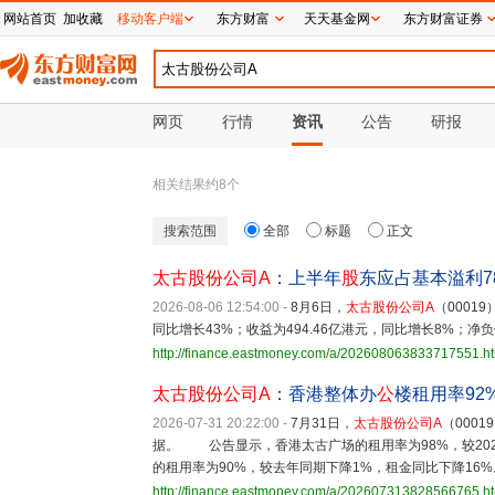
网站首页
加收藏
移动客户端
东方财富
天天基金网
东方财富证券
网页
行情
资讯
公告
研报
相关结果约
8
个
搜索范围
全部
标题
正文
太古股份公司A
：上半年
股
东应占基本溢利78
2026-08-06 12:54:00
-
8月6日，
太古股份公司A
（0001
同比增长43%；收益为494.46亿港元，同比增长8%；净负
http://finance.eastmoney.com/a/202608063833717551.h
太古股份公司A
：香港整体办
公
楼租用率92
2026-07-31 20:22:00
-
7月31日，
太古股份公司A
（000
据。 公告显示，香港太古广场的租用率为98%，较2025
的租用率为90%，较去年同期下降1%，租金同比下降16%
http://finance.eastmoney.com/a/202607313828566765.h