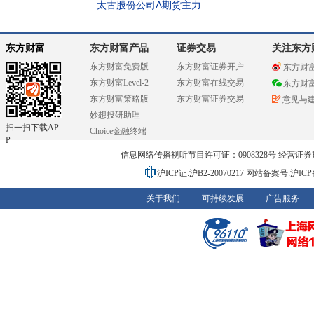
太古股份公司A期货主力
东方财富
东方财富产品
证券交易
关注东方
东方财富免费版
东方财富证券开户
东方财
东方财富Level-2
东方财富在线交易
东方财
东方财富策略版
东方财富证券交易
意见与
妙想投研助理
扫一扫下载AP
Choice金融终端
P
信息网络传播视听节目许可证：0908328号 经营证券期货业务
沪ICP证:沪B2-20070217
网站备案号:沪ICP备0
关于我们
可持续发展
广告服务