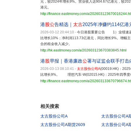
元，较2024年增长9%。营业收入达904.67亿港元，较2
港元。
http://finance.eastmoney.com/a/202603123670016244.h
港
股公
告精选｜
太古
2025年净赚约114
2026-03-12 20:44:10
-
今日港股重要公告 1）业
比增长10%；净利润113.73亿港元，同比增长9%。
合的租金收入减少。
http://hk.eastmoney.com/a/202603123670383845.html
港
股
早报｜香港廉政
公
署与证监会联手打击内
2026-03-13 08:10:41
-
太古股份公司A
(00019.HK)：
比增长9%。 理想汽车-W(02015.HK)：2025年四季
http://finance.eastmoney.com/a/202603133670796674.h
相关搜索
太古股份公司A
太古股份公司A期
太古股份公司A期货2609
太古股份公司A期