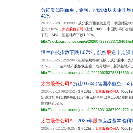
分红潮如期而至，金融、能源板块央企扎堆
41%
2026-07-28 13:39:09
-
成分股方面涨跌互现，中国财险领涨7
上涨2.03%，
太古股份公司A
上涨1.90%；中国海洋石油领
下跌1.24%，恒基地产下跌1.20%。
http://stock.eastmoney.com/a/202607283823371846.html
恒生科技指数下跌1.67%，航空
股
逆市走强
2026-06-25 12:26:00
-
租赁板块持续活跃，成分股中，九龙仓
21%。 蓝筹地产股板块走强，成分股中，新鸿基地产上涨3
http://finance.eastmoney.com/a/202606253782818366.h
太古股份公司A
折让9.6%出售国泰航空1.53
2026-03-13 09:24:52
-
3月13日，
太古股份公司A
（000
定通过配售代理以每股11.74港元的价格出售1.53亿股
数的约2.52%。
http://finance.eastmoney.com/a/202603133671004722.h
太古股份公司A
：2025年
股
东应占基本溢利1
2026-03-12 13:49:25
-
3月12日，
太古股份公司A
（000