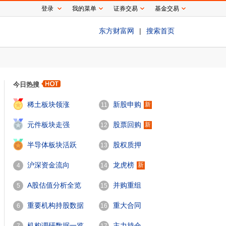
登录
我的菜单
证券交易
基金交易
东方财富网
|
搜索首页
今日热搜
1
稀土板块领涨
新股申购
新
11
2
元件板块走强
股票回购
新
12
3
半导体板块活跃
股权质押
13
沪深资金流向
龙虎榜
新
4
14
A股估值分析全览
并购重组
5
15
重要机构持股数据
重大合同
6
16
机构调研数据一览
主力持仓