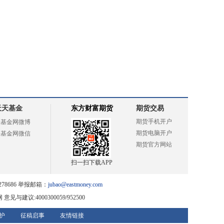
天天基金
东方财富期货
期货交易
期货手机开户
天基金网微博
期货电脑开户
天基金网微信
期货官方网站
扫一扫下载APP
78686 举报邮箱：
jubao@eastmoney.com
网
意见与建议:4000300059/952500
护
征稿启事
友情链接