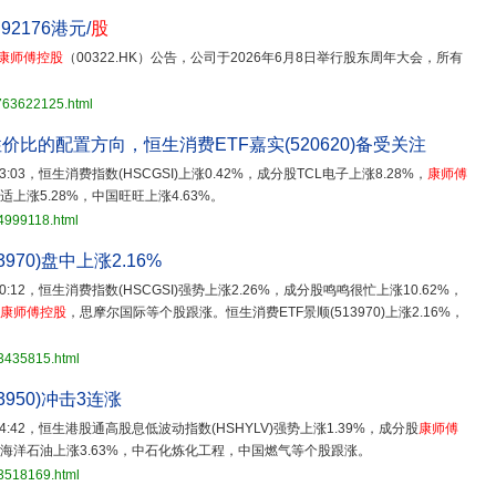
.92176港元/
股
康师傅控股
（00322.HK）公告，公司于2026年6月8日举行股东周年大会，所有
3763622125.html
比的配置方向，恒生消费ETF嘉实(520620)备受关注
13:03，恒生消费指数(HSCGSI)上涨0.42%，成分股TCL电子上涨8.28%，
康师傅
适上涨5.28%，中国旺旺上涨4.63%。
4999118.html
970)盘中上涨2.16%
10:12，恒生消费指数(HSCGSI)强势上涨2.26%，成分股鸣鸣很忙上涨10.62%，
康师傅控股
，思摩尔国际等个股跟涨。恒生消费ETF景顺(513970)上涨2.16%，
93435815.html
3950)冲击3连涨
 14:42，恒生港股通高股息低波动指数(HSHYLV)强势上涨1.39%，成分股
康师傅
中国海洋石油上涨3.63%，中石化炼化工程，中国燃气等个股跟涨。
93518169.html