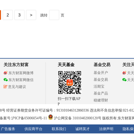
2
3
>
跳转
页
关注东方财富
天天基金
基金交易
关注
基金开户
东方财富网微博
天
基金交易
东方财富网微信
天
活期宝
意见与建议
基金产品
扫一扫下载AP
稳健理财
P
 经营证券期货业务许可证编号：913101046312860336 违法和不良信息举报:021-612
案号:沪ICP备05006054号-11
沪公网安备 31010402000120号
版权所有:东方财富
广告服务
供应商平台
联系我们
诚聘英才
法律声明
隐私保