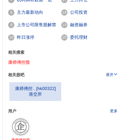
7
17
主力最新动向
公司投资
8
18
上市公司限售股解禁
融资融券
9
19
一览
昨日涨停
委托理财
10
20
相关搜索
康师傅控股
相关股吧
展开
康师傅控...
[
hk00322
]
港交所
用户
更多