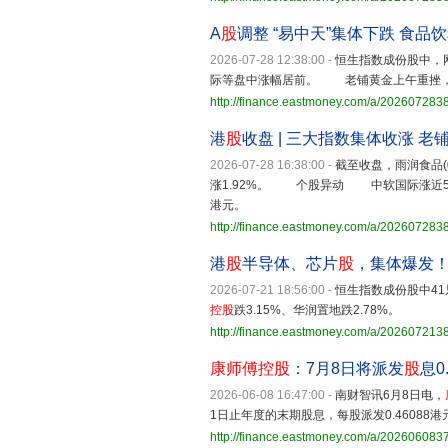
A
股
调整 “易中天”集体下跌 食品
2026-07-28 12:38:00
-
恒生指数成份股中，
际等盘中涨幅居前。 老铺黄金上午重挫，
http://finance.eastmoney.com/a/20260728
港
股
收盘 | 三大指数集体收涨 老
2026-07-28 16:38:00
-
截至收盘，雨润食品(01
涨1.92%。 个股异动 中软国际涨近5% Ki
港元。
http://finance.eastmoney.com/a/20260728
港
股
半导体、芯片
股
，集体爆发！
2026-07-21 18:56:00
-
恒生指数成份股中41
控股
跌3.15%、华润置地跌2.78%。
http://finance.eastmoney.com/a/20260721
康师傅控股
：7月8日将派发
股
息0
2026-06-08 16:47:00
-
南财智讯6月8日电，
1日止年度的末期股息，每股派发0.46088港元
http://finance.eastmoney.com/a/20260608