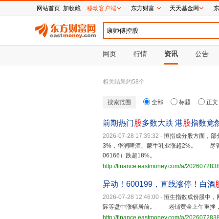
网站首页
加收藏
移动客户端
东方财富
天天基金网
网页
行情
资讯
公告
相关结果约
58
个
搜索范围
全部
标题
正文
前期热门
股
多数大跌 港
股
指数竟
2026-07-28 17:35:32
-
恒指成分股方面，部
3%，华润啤酒、蒙牛乳业涨超2%。 尽
06166）跌超18%。
http://finance.eastmoney.com/a/20260728
异动！600199，直线涨停！白酒
2026-07-28 12:46:00
-
恒生指数成份股中，
际等盘中涨幅居前。 老铺黄金上午重挫，
http://finance.eastmoney.com/a/20260728