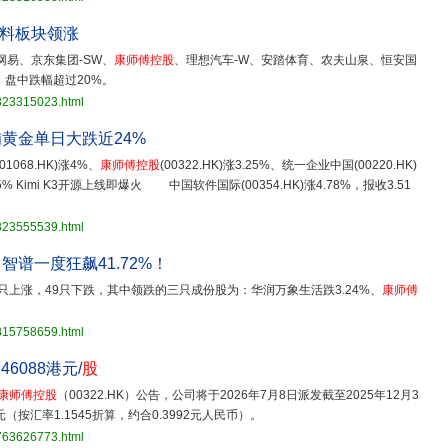
饮料板块领涨
网易、京东集团-SW、
康师傅控股
、理想汽车-W、安踏体育、农夫山泉、恒安国
盘中跌幅超过20%。
3823315023.html
铺黄金单日大跌近24%
068.HK)涨4%、
康师傅控股
(00322.HK)涨3.25%、统一企业中国(00220.HK)
mi K3开源上线即爆火 中国软件国际(00354.HK)涨4.78%，报收3.51
3823555539.html
智谱一度狂飙41.72%！
只上涨，49只下跌，其中领跌的三只成份股为：华润万象生活跌3.24%、
康师傅
3815758659.html
.46088港元/
股
康师傅控股
（00322.HK）公告，公司将于2026年7月8日派发截至2025年12月3
（按汇率1.1545折算，约合0.3992元人民币）。
3763626773.html