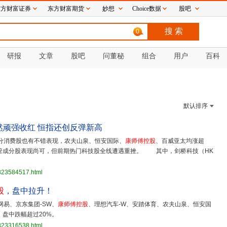
东方财富证券
东方财富期货
妙想
Choice数据
股吧
0
研报
文章
股吧
问董秘
组合
用户
百科
默认排序
然顽强收红 恒指还创反弹新高
分消费股也有不错表现，农夫山泉、恒安国际、
康师傅控股
、百威亚太均涨超
管成分股表现尚可，但前期热门科技股全线遭遇重挫。 其中，剑桥科技（HK
3823584517.html
股
，盘中拉升！
网易、京东集团-SW、
康师傅控股
、理想汽车-W、安踏体育、农夫山泉、恒安国
盘中跌幅超过20%。
3823316538.html