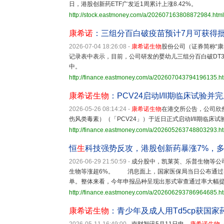
日，港股创新药ETF广发近1周累计上涨8.42%。
http://stock.eastmoney.com/a/202607163808872984.html
康希诺
：三组分百白破疫苗预计7月可获得
2026-07-04 18:26:08
-
康希诺生物
股份公司（证券简称“康希
记录表中表示，目前，公司研发的婴幼儿三组分百白破DT
中。
http://finance.eastmoney.com/a/202607043794196135.h
康希诺生物
：PCV24启动I/II期临床试验
2026-05-26 08:14:24
-
康希诺生物
在港交所公告，公司欣然
伤风类毒素）（「PCV24」）于近日正式启动I/II期临床
http://finance.eastmoney.com/a/202605263748803293.h
恒
生
科技强势反攻，港股创新药暴涨7%，
2026-06-29 21:50:59
-
成分股中，凯莱英、乐普生物等公司
生物等涨超6%。 消息面上，国家医保局当日公布通过初
单。整体来看，今年申报品种呈现出形式审查通过率大幅
http://finance.eastmoney.com/a/202606293786964685.h
康希诺生物
：青少年及成人用Td5cp获国