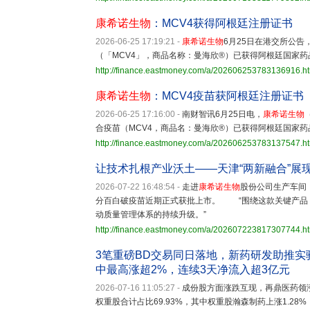
康希诺生物
：MCV4获得阿根廷注册证书
2026-06-25 17:19:21
-
康希诺生物
6月25日在港交所公告
（「MCV4」，商品名称：曼海欣®）已获得阿根廷国家
http://finance.eastmoney.com/a/202606253783136916.h
康希诺生物
：MCV4疫苗获阿根廷注册证书
2026-06-25 17:16:00
-
南财智讯6月25日电，
康希诺生物
合疫苗（MCV4，商品名：曼海欣®）已获得阿根廷国家
http://finance.eastmoney.com/a/202606253783137547.h
让技术扎根产业沃土——天津“两新融合”展
2026-07-22 16:48:54
-
走进
康希诺生物
股份公司生产车间
分百白破疫苗近期正式获批上市。 “围绕这款关键产品
动质量管理体系的持续升级。”
http://finance.eastmoney.com/a/202607223817307744.h
3笔重磅BD交易同日落地，新药研发助推实验猴
中最高涨超2%，连续3天净流入超3亿元
2026-07-16 11:05:27
-
成份股方面涨跌互现，再鼎医药领涨4
权重股合计占比69.93%，其中权重股瀚森制药上涨1.28