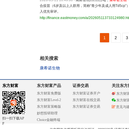
2026-05-11 16:49:00
-
南财智讯5月11日电，
康希诺生物
合疫苗（6岁及以上人群用，简称“青少年及成人用Td5cp
入优先审评。
http://finance.eastmoney.com/a/202605113733124980.ht
1
2
3
相关搜索
康希诺生物
东方财富
东方财富产品
证券交易
关注东方
东方财富免费版
东方财富证券开户
东方财
东方财富Level-2
东方财富在线交易
东方财
东方财富策略版
东方财富证券交易
意见与
妙想投研助理
扫一扫下载AP
Choice金融终端
P