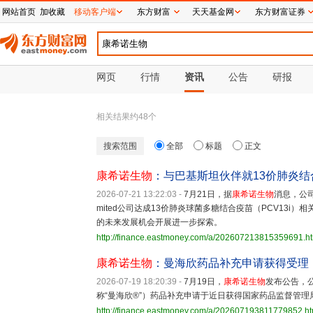
网站首页
加收藏
移动客户端
东方财富
天天基金网
东方财富证券
网页
行情
资讯
公告
研报
相关结果约
48
个
搜索范围
全部
标题
正文
康希诺生物
：与巴基斯坦伙伴就13价肺炎
2026-07-21 13:22:03
-
7月21日，据
康希诺生物
消息，公司
mited公司达成13价肺炎球菌多糖结合疫苗（PCV13i）相关合作
的未来发展机会开展进一步探索。
http://finance.eastmoney.com/a/202607213815359691.h
康希诺生物
：曼海欣药品补充申请获得受理
2026-07-19 18:20:39
-
7月19日，
康希诺生物
发布公告，公
称“曼海欣®”）药品补充申请于近日获得国家药品监督管理局
http://finance.eastmoney.com/a/202607193811779852.ht