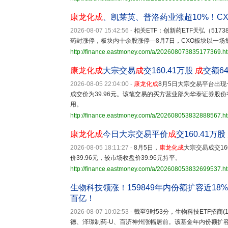
康龙化成
、凯莱英、普洛药业涨超10%！C
2026-08-07 15:42:56
-
相关ETF：创新药ETF天弘（51
药封涨停，板块内十余股涨停—8月7日，CXO板块以一
http://finance.eastmoney.com/a/202608073835177369.h
康龙化成
大宗交易
成
交160.41万股
成
交额64
2026-08-05 22:04:00
-
康龙化成
8月5日大宗交易平台出现一
成交价为39.96元。该笔交易的买方营业部为华泰证券
用。
http://finance.eastmoney.com/a/202608053832888567.h
康龙化成
今日大宗交易平价
成
交160.41万股
2026-08-05 18:11:27
-
8月5日，
康龙化成
大宗交易成交16
价39.96元，较市场收盘价39.96元持平。
http://finance.eastmoney.com/a/202608053832699537.h
生物科技领涨！159849年内份额扩容近18
百亿！
2026-08-07 10:02:53
-
截至9时53分，生物科技ETF招商(15
德、泽璟制药-U、百济神州涨幅居前。该基金年内份额扩