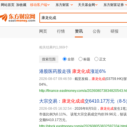
网站首页
加收藏
移动客户端
东方财富
天天基金网
东方财富证券
网页
行情
资讯
公告
研报
相关结果约
1,069
个
搜索范围
全部
标题
正文
港股医药股走强
康龙化成
涨近6%
2026-08-07 09:46:59
-
截至发稿，
康龙化成
(03759.HK
04%。
http://finance.eastmoney.com/a/202608073834820543.h
大宗交易：
康龙化成
成
交6410.17万元（8-
2026-08-05 16:32:54
-
2026年8月5日，
康龙化成
发生1笔
市值比例为0.11%。 该笔大宗交易成交均价39.96元，较该
交额6410.17万元。
http://stock.eastmoney.com/a/202608053832597334.html