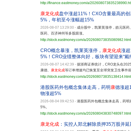
http://finance.eastmoney.com/a/202608073835238990.h
康龙化成
盘中涨超11%！CXO含量最高的创新
5%，年初至今涨幅超15%
2026-08-07 13:29:00
-
成分股中，凯莱英涨停，皓元医药
医药、百济神州等多股跟涨。
http://stock.eastmoney.com/a/202608073835080982.html
CRO概念暴涨，凯莱英涨停，
康龙化成
涨超
5%！CRO业绩整体向好，板块有望迎来“戴
2026-08-07 14:42:39
-
据浙商证券统计，CRO龙头在202
康德、
康龙化成
等订单增速均已恢复至全球突发卫生事件
http://stock.eastmoney.com/a/202608073835138414.html
港股医药外包概念集体走高，药明
康
德涨超
物涨超5%
2026-08-04 09:42:53
-
港股医药外包概念集体走高，药明康
5%。
http://stock.eastmoney.com/a/202608043830748097.html
康龙化成
：实控人郑北解除质押35万股并延