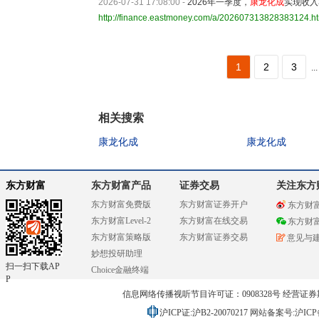
2026-07-31 17:08:00
-
2026年一季度，
康龙化成
实现收入3
http://finance.eastmoney.com/a/202607313828383124.h
1
2
3
...
相关搜索
康龙化成
康龙化成
东方财富
东方财富产品
证券交易
关注东方
东方财富免费版
东方财富证券开户
东方财
东方财富Level-2
东方财富在线交易
东方财
东方财富策略版
东方财富证券交易
意见与
妙想投研助理
扫一扫下载AP
Choice金融终端
P
信息网络传播视听节目许可证：0908328号 经营证券期货业务
沪ICP证:沪B2-20070217
网站备案号:沪ICP备0