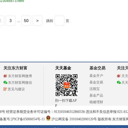
3823046873.html
2
3
50
>
...
跳转
页
关注东方财富
天天基金
基金交易
关注
基金开户
东方财富网微博
天
基金交易
东方财富网微信
天
活期宝
意见与建议
基金产品
扫一扫下载AP
稳健理财
P
 经营证券期货业务许可证编号：913101046312860336 违法和不良信息举报:021-612
案号:沪ICP备05006054号-11
沪公网安备 31010402000120号
版权所有:东方财富