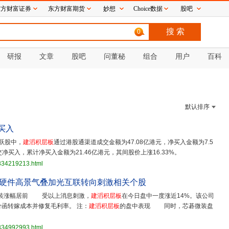
东方财富证券
东方财富期货
妙想
Choice数据
股吧
0
研报
文章
股吧
问董秘
组合
用户
百科
默认排序
买入
跃股中，
建滔积层板
通过港股通渠道成交金额为47.08亿港元，净买入金额为7.5
买入，累计净买入金额为21.46亿港元，其间股价上涨16.33%。
3834219213.html
AI硬件高景气叠加光互联转向刺激相关个股
装涨幅居前 受以上消息刺激，
建滔积层板
在今日盘中一度涨近14%。该公司
价函转嫁成本并修复毛利率。 注：
建滔积层板
的盘中表现 同时，芯碁微装盘
3834992993.html