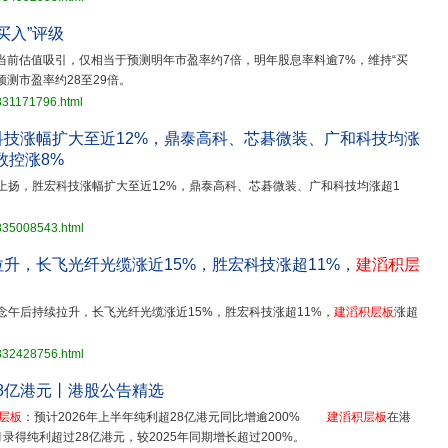
买入”评级
当前估值吸引，仅相当于预测明年市盈率约7倍，明年股息率料逾7%，维持“买
预测市盈率约28至29倍。
831171796.html
科技涨幅扩大至近12%，鼎泰高科、芯碁微装、广和科技均涨
数控涨8%
线上扬，胜宏科技涨幅扩大至近12%，鼎泰高科、芯碁微装、广和科技均涨超1
3835008543.html
升，长飞光纤光缆涨近15%，胜宏科技涨超11%，
建滔积层
念午后持续拉升，长飞光纤光缆涨近15%，胜宏科技涨超11%，
建滔积层板
涨超
3832428756.html
8亿港元丨港股公告精选
层板
：预计2026年上半年纯利超28亿港元同比增逾200%
建滔积层板
在港
月录得纯利超过28亿港元，较2025年同期增长超过200%。