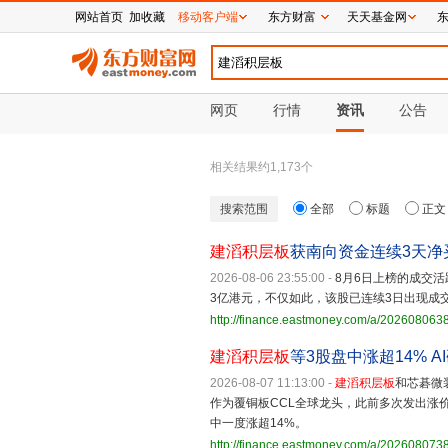
网站首页
加收藏
移动客户端
东方财富
天天基金网
网页
行情
资讯
公告
相关结果约
1,173
个
搜索范围
全部
标题
正文
建滔积层板
获南向资金连续3天净
2026-08-06 23:55:00
-
8月6日上榜的成交活
3亿港元，不仅如此，该股已连续3日出现成交净
http://finance.eastmoney.com/a/20260806
建滔积层板
等3股盘中涨超14% 
2026-08-07 11:13:00
-
建滔积层板
和芯碁微
作为覆铜板CCL全球龙头，此前多次发出涨
中一度涨超14%。
http://finance.eastmoney.com/a/20260807