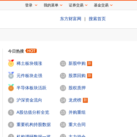
登录
我的菜单
证券交易
基金交易
东方财富网
|
搜索首页
今日热搜
1
稀土板块领涨
新股申购
新
11
2
元件板块走强
股票回购
新
12
3
半导体板块活跃
股权质押
13
沪深资金流向
龙虎榜
新
4
14
A股估值分析全览
并购重组
5
15
重要机构持股数据
重大合同
6
16
机构调研数据一览
主力持仓