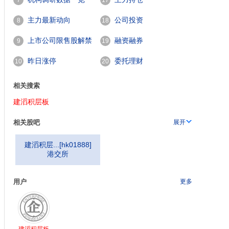
7
17
主力最新动向
公司投资
8
18
上市公司限售股解禁
融资融券
9
19
一览
昨日涨停
委托理财
10
20
相关搜索
建滔积层板
相关股吧
展开
建滔积层...
[
hk01888
]
港交所
用户
更多