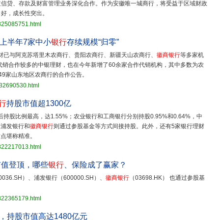
过信贷、存款及财富管理业务深化合作。作为安徽唯一城商行，将受益于区域财政
向好，成长性突出。
3825085751.html
，上半年7家中小
银行
存续规模“归零”
财已与阿克苏塔里木农商行、贵阳农商行、新疆天山农商行、
徽商银行
等多家机
销合作较多的中银理财，也在今年新增了60余家合作代销机构，其中多数为农
49家山东地区农商行的合作公告。
832690530.html
行
持股市值超1300亿
持股比例最高，达1.55%；农业银行和工商银行分别持股0.95%和0.64%，中
、浦发银行和
徽商银行
则通过参股基金等方式间接持股。此外，还有5家银行理财
时点堪称精准。
3822217013.html
市值登顶，哪些
银行
、保险成了赢家？
36.SH）、浦发银行（600000.SH）、
徽商银行
（03698.HK） 也通过参股基
3822365179.html
，持股市值高达1480亿元