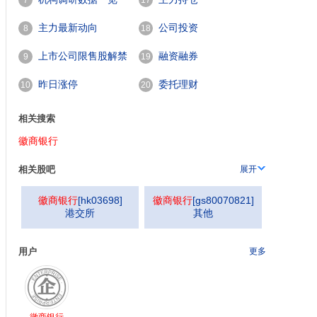
7
17
主力最新动向
公司投资
8
18
上市公司限售股解禁
融资融券
9
19
一览
昨日涨停
委托理财
10
20
相关搜索
徽商银行
相关股吧
展开
徽商银行
[
hk03698
]
徽商银行
[
gs80070821
]
港交所
其他
用户
更多