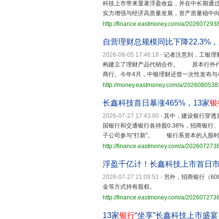
科技上市带来显著浮盈收益，并在中长期通
实力增强与经济高质量发展，资产质量稳中
http://finance.eastmoney.com/a/20260729
自营理财总规模同比下降22.3%
2026-08-05 17:46:18
-
记者注意到，工银理
构建立了理财产品代销合作。 原本行外代
商行。今年4月，中银理财还曾一次性发布与
http://money.eastmoney.com/a/202608053
长鑫科技首日暴涨465%，13家
银
2026-07-27 17:43:00
-
其中，建设银行穿透后
国银行和交通银行各持股0.38%，招商银行
子公司参与“打新”。 银行系资本的入股
http://finance.eastmoney.com/a/20260727
浮盈千亿计！长鑫科技上市首日
2026-07-27 21:09:51
-
另外，招商银行（6000
金等方式持有股权。
http://finance.eastmoney.com/a/20260727
13家
银行
“坐享”长鑫科技上市盛宴