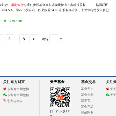
发银行、
徽商银行
也通过参股基金等方式间接持有长鑫科技股权。 据国联民
4.5%，即27亿股左右。如果按照54.65元/股粗略计算，上述银行持股市值已
3821918775.html
2
3
8
>
...
跳转
页
关注东方财富
天天基金
基金交易
关注
基金开户
东方财富网微博
天
基金交易
东方财富网微信
天
活期宝
意见与建议
基金产品
扫一扫下载AP
稳健理财