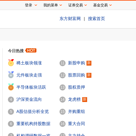
登录
我的菜单
证券交易
基金交易
东方财富网
|
搜索首页
今日热搜
1
稀土板块领涨
新股申购
新
11
2
元件板块走强
股票回购
新
12
3
半导体板块活跃
股权质押
13
沪深资金流向
龙虎榜
新
4
14
A股估值分析全览
并购重组
5
15
重要机构持股数据
重大合同
6
16
机构调研数据一览
主力持仓