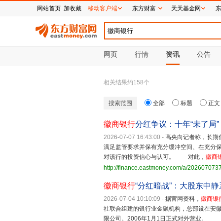
网站首页
加收藏
移动客户端
东方财富
天天基金网
网页
行情
资讯
公告
相关结果约
158
个
搜索范围
全部
标题
正文
徽商银行
分红争议：十年“未了局”
2026-07-07 16:43:00
-
高央向记者称，长期
满足监管要求并保有充分缓冲空间、在充分
对该行的投资信心与认可。 对此，
徽商
http://finance.eastmoney.com/a/20260707
徽商银行
“分红暗战”：大股东中
2026-07-04 10:10:09
-
据官网资料，
徽商银
社联合组建的银行业金融机构，总部设在安徽省合
限公司。2006年1月1日正式对外营业。