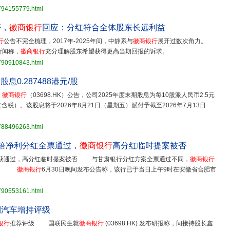
3794155779.html
否，
徽商银行
回应：分红符合全体股东长远利益
行
公告不完全梳理，2017年-2025年间，中静系与
徽商银行
展开过数次角力。
新闻称，
徽商银行
充分理解股东希望获得更高当期回报的诉求。
3790910843.html
股息0.287488港元/股
，
徽商银行
（03698.HK）公告，公司2025年度末期股息为每10股派人民币2.5元
（含税）。该股息将于2026年8月21日（星期五）派付予截至2026年7月13日
3788496263.html
3倍净利分红全票通过，
徽商银行
高分红临时提案被否
获通过，高分红临时提案被否 与甘肃银行分红方案全票通过不同，
徽商银行
明显。
徽商银行
6月30日晚间发布公告称，该行已于当日上午9时在安徽省合肥市
3790553161.html
利汽车增持评级
银行
推荐评级 国联民生就
徽商银行
(03698.HK) 发布研报称，间接持股长鑫