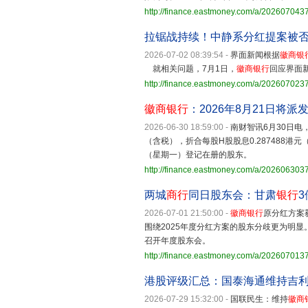
http://finance.eastmoney.com/a/20260704
拉锯战持续！中静系分红提案被
2026-07-02 08:39:54
-
界面新闻根据
徽商银
就相关问题，7月1日，
徽商银行
回应界面
http://finance.eastmoney.com/a/20260702
徽商银行
：2026年8月21日将派发
2026-06-30 18:59:00
-
南财智讯6月30日电
（含税），折合每股H股股息0.287488港元
（星期一）登记在册的股东。
http://finance.eastmoney.com/a/20260630
两城
商行
同日股东会：甘肃
银行
2026-07-01 21:50:00
-
徽商银行
原分红方案
围绕2025年度分红方案的股东分歧更为
召开年度股东会。
http://finance.eastmoney.com/a/20260701
港股评级汇总：国泰海通维持吉
2026-07-29 15:32:00
-
国联民生：维持
徽商