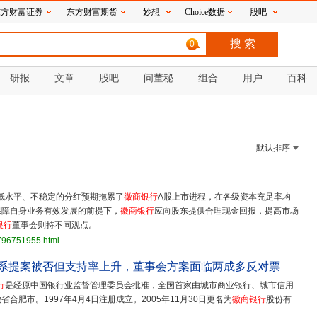
东方财富证券
东方财富期货
妙想
Choice数据
股吧
0
研报
文章
股吧
问董秘
组合
用户
百科
默认排序
低水平、不稳定的分红预期拖累了
徽商银行
A股上市进程，在各级资本充足率均
保障自身业务有效发展的前提下，
徽商银行
应向股东提供合理现金回报，提高市场
银行
董事会则持不同观点。
3796751955.html
静系提案被否但支持率上升，董事会方案面临两成多反对票
行
是经原中国银行业监督管理委员会批准，全国首家由城市商业银行、城市信用
肥市。1997年4月4日注册成立。2005年11月30日更名为
徽商银行
股份有