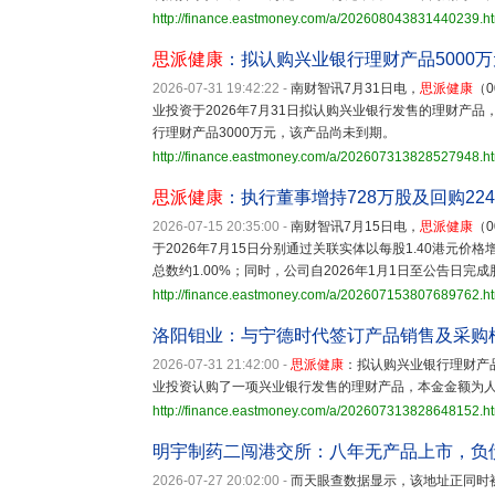
http://finance.eastmoney.com/a/202608043831440239.h
思派健康
：拟认购兴业银行理财产品5000万
2026-07-31 19:42:22
-
南财智讯7月31日电，
思派健康
（
业投资于2026年7月31日拟认购兴业银行发售的理财产品，
行理财产品3000万元，该产品尚未到期。
http://finance.eastmoney.com/a/202607313828527948.h
思派健康
：执行董事增持728万股及回购224
2026-07-15 20:35:00
-
南财智讯7月15日电，
思派健康
（
于2026年7月15日分别通过关联实体以每股1.40港元价格
总数约1.00%；同时，公司自2026年1月1日至公告日完
http://finance.eastmoney.com/a/202607153807689762.h
洛阳钼业：与宁德时代签订产品销售及采购
2026-07-31 21:42:00
-
思派健康
：拟认购兴业银行理财产
业投资认购了一项兴业银行发售的理财产品，本金金额为人民
http://finance.eastmoney.com/a/202607313828648152.h
明宇制药二闯港交所：八年无产品上市，负债
2026-07-27 20:02:00
-
而天眼查数据显示，该地址正同时