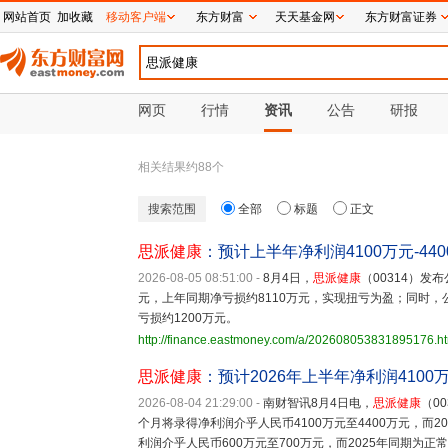
网站首页
加收藏
移动客户端
东方财富
天天基金网
东方财富证券
网页
行情
资讯
公告
研报
相关结果约
88
个
搜索范围
全部
标题
正文
思派健康
：预计上半年净利润4100万元-44
2026-08-05 08:51:00
-
8月4日，
思派健康
（00314）发
元，上年同期净亏损约8110万元，实现扭亏为盈；同时，
亏损约1200万元。
http://finance.eastmoney.com/a/202608053831895176.h
思派健康
：预计2026年上半年净利润4100
2026-08-04 21:29:00
-
南财智讯8月4日电，
思派健康
（0
个月将录得净利润介乎人民币4100万元至4400万元，而2
利润介乎人民币600万元至700万元，而2025年同期为正