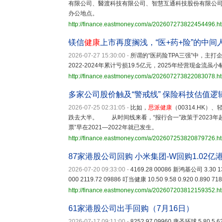
有限公司、醫渡科技有限公司、智慧互通科技股份有限公
办公地点。
http://finance.eastmoney.com/a/202607273822454496.h
镁信
健康
上市再度搁浅，“医+药+险”的中
2026-07-27 15:30:00
-
所谓的“医药险TPA三强”中，主
2022-2024年累计亏损19.5亿元，2025年经营现金流虽
http://finance.eastmoney.com/a/202607273822083078.h
多家公司股价触及“警戒线” 保险科技估值逻
2026-07-25 02:31:05
-
比如，
思派健康
（00314.HK
跌去大半。 从时间线来看，“报行合一”政策于2023
票”早在2021—2022年就已发生。
http://finance.eastmoney.com/a/202607253820879726.h
87家港股公司回购 小米集团-W回购1.02亿
2026-07-20 09:33:00
-
4169.28 00086 新鸿基公司 3.30 13.
000 2119.72 09886 叮当健康 10.50 9.58 0.920 0.890 71
http://finance.eastmoney.com/a/202607203812159352.h
61家港股公司出手回购（7月16日）
2026-07-17 09:11:00
-
8252.97 09960 康圣环球 5.80 5.63 