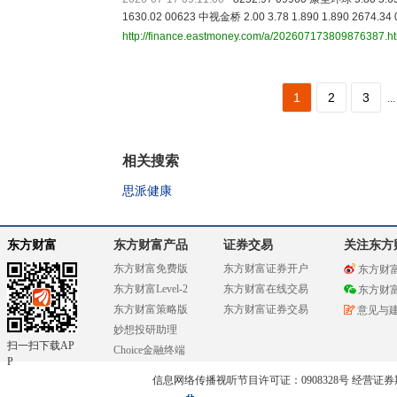
1630.02 00623 中视金桥 2.00 3.78 1.890 1.890 2674.34
http://finance.eastmoney.com/a/202607173809876387.h
1
2
3
...
相关搜索
思派健康
东方财富
东方财富产品
证券交易
关注东方
东方财富免费版
东方财富证券开户
东方财
东方财富Level-2
东方财富在线交易
东方财
东方财富策略版
东方财富证券交易
意见与
妙想投研助理
扫一扫下载AP
Choice金融终端
P
信息网络传播视听节目许可证：0908328号 经营证券期货业务