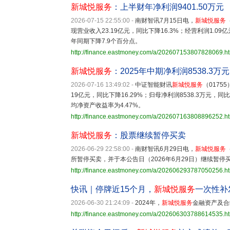
新城悦服务
：上半财年净利润9401.50万元
2026-07-15 22:55:00
-
南财智讯7月15日电，
新城悦服务
现营业收入23.19亿元，同比下降16.3%；经营利润1.09
年同期下降7.9个百分点。
http://finance.eastmoney.com/a/202607153807828069.h
新城悦服务
：2025年中期净利润8538.3万元
2026-07-16 13:49:02
-
中证智能财讯
新城悦服务
（0175
19亿元，同比下降16.29%；归母净利润8538.3万元，同
均净资产收益率为4.47%。
http://finance.eastmoney.com/a/202607163808896252.h
新城悦服务
：股票继续暂停买卖
2026-06-29 22:58:00
-
南财智讯6月29日电，
新城悦服务
所暂停买卖，并于本公告日（2026年6月29日）继续暂停
http://finance.eastmoney.com/a/202606293787050256.h
快讯｜停牌近15个月，
新城悦服务
一次性补
2026-06-30 21:24:09
-
2024年，
新城悦服务
金融资产及合
http://finance.eastmoney.com/a/202606303788614535.h