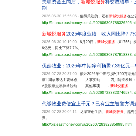
关联资金丑闻后，
新城悦服务
补交成绩单：
期
2026-06-30 15:55:06
-
值得关注的，还有
新城悦服务
在公
http://finance.eastmoney.com/a/202606303788326295.h
新城悦服务
2025年度业绩：收入同比降7.7
2026-06-30 10:19:00
-
6月29日，
新城悦服务
（01755
6亿元，同比下降7.7%。
http://finance.eastmoney.com/a/202606303787918383.h
优然牧业：2026年中期净利预盈7.39亿元—
2026-07-28 20:37:00
-
预计2026年中期亏损约790万港
瘤III期临床达主要终点 人事变动 · 四川能投发
A股股票交易异常波动 其他事项 ·
新城悦服务
http://finance.eastmoney.com/a/202607283823746584.h
代缴物业费便宜上千元？已有业主被警方调
2026-07-28 20:04:11
-
龙湖智创生活、
新城悦服务
、越秀
缴。
http://biz.eastmoney.com/a/202607283823858995.html