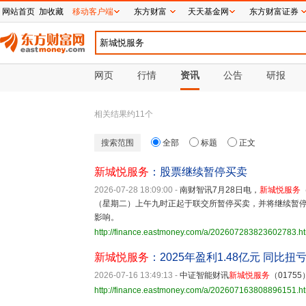
网站首页
加收藏
移动客户端
东方财富
天天基金网
东方财富证券
网页
行情
资讯
公告
研报
相关结果约
11
个
搜索范围
全部
标题
正文
新城悦服务
：股票继续暂停买卖
2026-07-28 18:09:00
-
南财智讯7月28日电，
新城悦服务
（星期二）上午九时正起于联交所暂停买卖，并将继续暂
影响。
http://finance.eastmoney.com/a/202607283823602783.h
新城悦服务
：2025年盈利1.48亿元 同比扭
2026-07-16 13:49:13
-
中证智能财讯
新城悦服务
（0175
http://finance.eastmoney.com/a/202607163808896151.h