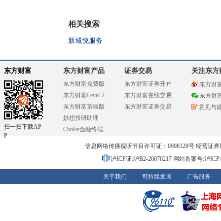
相关搜索
新城悦服务
东方财富
东方财富产品
证券交易
关注东方
东方财富免费版
东方财富证券开户
东方财
东方财富Level-2
东方财富在线交易
东方财
东方财富策略版
东方财富证券交易
意见与
妙想投研助理
扫一扫下载AP
Choice金融终端
P
信息网络传播视听节目许可证：0908328号 经营证券期货业务
沪ICP证:沪B2-20070217
网站备案号:沪ICP备0
关于我们
可持续发展
广告服务