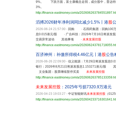
9%。 下跌方面，富士康概念走弱，成分股中，普达特科技下
3%。
http://finance.eastmoney.com/a/202606263784551897.h
滔搏2026财年净利润同比减少1.5%丨港
股
2026-06-24 21:57:00
-
回购 · 石四药集团：回购10
息0.015港元/股 · 广合科技：2026年7月16日将派
交易异常波动 其他事项 ·
未来发展控股
http://finance.eastmoney.com/a/202606243781718055.h
百济神州：补缴所得税4.46亿元丨港
股
公告
2026-06-26 22:09:00
-
信义能源：7月29日将派发股息0.
银行：2026年8月21日将派发股息1.153271港元
文业集团：股票继续暂停买卖
未来发展控股
http://finance.eastmoney.com/a/202606263785133359.h
未来发展控股
：2025年亏损7320.9万港元
2026-04-23 19:03:27
-
中证智能财讯
未来发展控股
（012
http://finance.eastmoney.com/a/202604233716301641.h