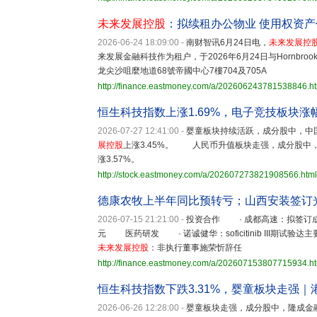
未来发展控股
：拟续租办公物业 使用权资产
2026-06-24 18:09:00
-
南财智讯6月24日电，
未来发展控
来发展金融科技作为租户，于2026年6月24日与Hornbrook
龙尖沙咀麼地道68號帝國中心7樓704及705A
http://finance.eastmoney.com/a/202606243781538846.h
恒生科技指数上涨1.69%，电子竞技板块涨
2026-07-27 12:41:00
-
婴童板块持续活跃，成分股中，中国智
展控股
上涨3.45%。 人民币升值板块走强，成分股中，阳
涨3.57%。
http://stock.eastmoney.com/a/202607273821908566.html
德康农牧上半年同比预转亏；山西安装签订
2026-07-15 21:21:00
-
投资合作 · 成都高速：拟签订成
元 医药研发 · 诺诚健华：soficitinib III
未来发展控股
：非执行董事施荣忻辞任
http://finance.eastmoney.com/a/202607153807715934.h
恒生科技指数下跌3.31%，婴童板块走强｜
2026-06-26 12:28:00
-
婴童板块走强，成分股中，隆成金融上