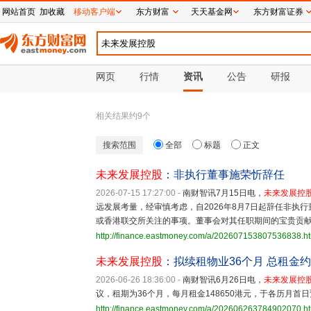
网站首页
加收藏
移动客户端
东方财富
天天基金网
东方财富证券
网页
行情
资讯
公告
研报
相关结果约
9
个
搜索范围
全部
标题
正文
未来发展控股
：非执行董事施荣忻辞任
2026-07-15 17:27:00
-
南财智讯7月15日电，
未来发展控
远发展考量，经审慎考虑，自2026年8月7日起辞任非执
或香港联交所关注的事项。董事会对其任职期间的宝贵贡
http://finance.eastmoney.com/a/202607153807536838.h
未来发展控股
：拟续租物业36个月 总租金约5
2026-06-26 18:36:00
-
南财智讯6月26日电，
未来发展控
议，租期为36个月，每月租金148650港元，于各历月首日
http://finance.eastmoney.com/a/202606263784902070.h