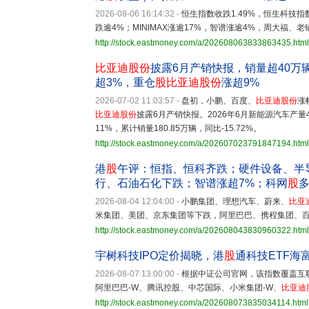
2026-08-06 16:14:32
-
恒生指数收跌1.49%，恒生科技指
跌逾4%；MINIMAX涨逾17%，智谱涨逾4%，周大福、
http://stock.eastmoney.com/a/202608063833863435.html
比亚迪股份
披露6月产销快报，销量超40万
超3%，重仓
股
比亚迪股份
涨超9%
2026-07-02 11:03:57
-
盘初，小鹏、百度、
比亚迪股份
涨
比亚迪股份
披露6月产销快报。2026年6月新能源汽车产量40.
11%，累计销量180.85万辆，同比-15.72%。
http://stock.eastmoney.com/a/202607023791847194.html
港
股
午评：恒指、恒科齐跌；硬件设备、半
行、石油石化下跌；智谱涨超7%；科网
股
2026-08-04 12:04:00
-
小鹏集团、理想汽车、蔚来、
比亚
米集团、美团、京东集团等下跌，阿里巴巴、携程集团、
http://stock.eastmoney.com/a/202608043830960322.html
宇树科技IPO定价揭晓，港
股
通科技ETF海富
2026-08-07 13:00:00
-
根据中证公司官网，该指数覆盖互
阿里巴巴-W、腾讯控股、中芯国际、小米集团-W、
比亚迪
http://stock.eastmoney.com/a/202608073835034114.html