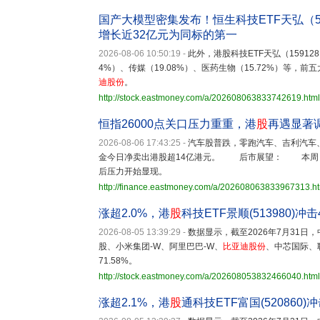
国产大模型密集发布！恒生科技ETF天弘（5
增长近32亿元为同标的第一
2026-08-06 10:50:19
-
此外，港股科技ETF天弘（1591
4%）、传媒（19.08%）、医药生物（15.72%）等，
迪股份
。
http://stock.eastmoney.com/a/202608063833742619.html
恒指26000点关口压力重重，港
股
再遇显著
2026-08-06 17:43:25
-
汽车股普跌，零跑汽车、吉利汽车
金今日净卖出港股超14亿港元。 后市展望： 本周，港
后压力开始显现。
http://finance.eastmoney.com/a/202608063833967313.h
涨超2.0%，港
股
科技ETF景顺(513980)冲
2026-08-05 13:39:29
-
数据显示，截至2026年7月31日，
股、小米集团-W、阿里巴巴-W、
比亚迪股份
、中芯国际、
71.58%。
http://stock.eastmoney.com/a/202608053832466040.html
涨超2.1%，港
股
通科技ETF富国(520860)