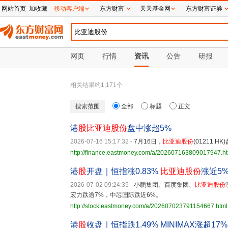
网站首页
加收藏
移动客户端
东方财富
天天基金网
东方财富证券
网页
行情
资讯
公告
研报
相关结果约
1,171
个
搜索范围
全部
标题
正文
港
股
比亚迪股份
盘中涨超5%
2026-07-16 15:17:32
-
7月16日，
比亚迪股份
(01211.
http://finance.eastmoney.com/a/202607163809017947.h
港
股
开盘｜恒指涨0.83%
比亚迪股份
涨近5
2026-07-02 09:24:35
-
小鹏集团、百度集团、
比亚迪股份
宏力跌逾7%，中芯国际跌近6%。
http://stock.eastmoney.com/a/202607023791154667.html
港
股
收盘｜恒指跌1.49% MINIMAX涨超17%