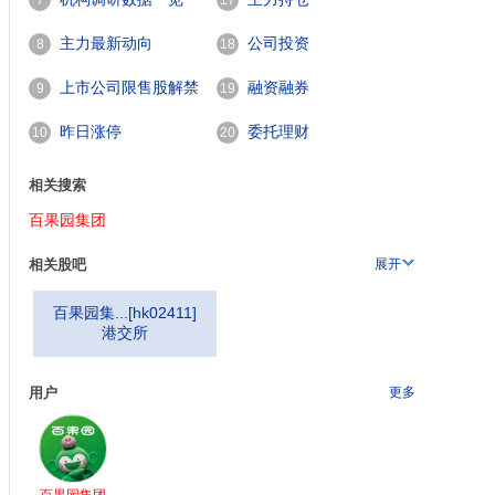
7
17
主力最新动向
公司投资
8
18
上市公司限售股解禁
融资融券
9
19
一览
昨日涨停
委托理财
10
20
相关搜索
百果园集团
相关股吧
展开
百果园集...
[
hk02411
]
港交所
用户
更多