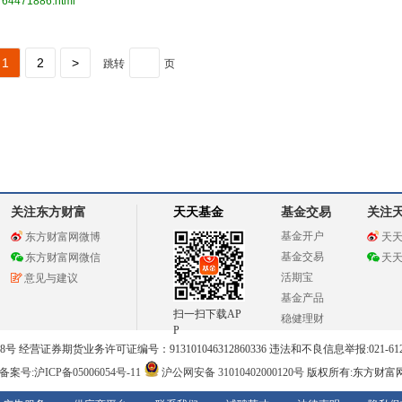
3764471886.html
1
2
>
跳转
页
关注东方财富
天天基金
基金交易
关注
基金开户
东方财富网微博
天
基金交易
东方财富网微信
天
活期宝
意见与建议
基金产品
扫一扫下载AP
稳健理财
P
 经营证券期货业务许可证编号：913101046312860336 违法和不良信息举报:021-612
案号:沪ICP备05006054号-11
沪公网安备 31010402000120号
版权所有:东方财富