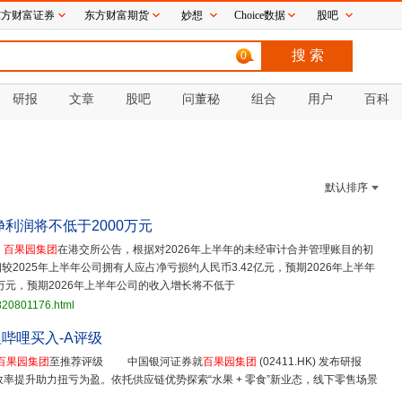
东方财富证券
东方财富期货
妙想
Choice数据
股吧
0
研报
文章
股吧
问董秘
组合
用户
百科
默认排序
净利润将不低于2000万元
，
百果园集团
在港交所公告，根据对2026年上半年的未经审计合并管理账目的初
2025年上半年公司拥有人应占净亏损约人民币3.42亿元，预期2026年上半年
万元，预期2026年上半年公司的收入增长将不低于
820801176.html
哔哩买入-A评级
百果园集团
至推荐评级 中国银河证券就
百果园集团
(02411.HK) 发布研报
效率提升助力扭亏为盈。依托供应链优势探索“水果 + 零食”新业态，线下零售场景