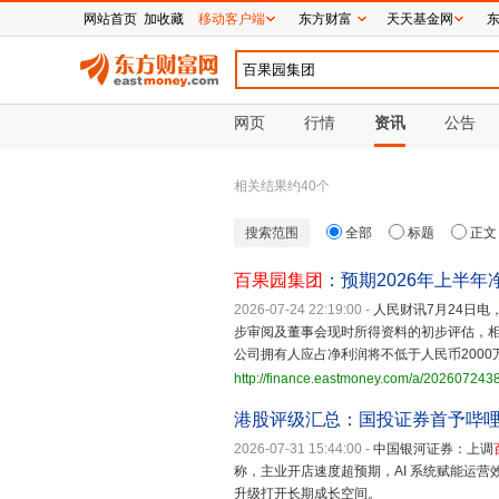
网站首页
加收藏
移动客户端
东方财富
天天基金网
网页
行情
资讯
公告
相关结果约
40
个
搜索范围
全部
标题
正文
百果园集团
：预期2026年上半年
2026-07-24 22:19:00
-
人民财讯7月24日电
步审阅及董事会现时所得资料的初步评估，相较
公司拥有人应占净利润将不低于人民币2000
http://finance.eastmoney.com/a/202607243
港股评级汇总：国投证券首予哔哩
2026-07-31 15:44:00
-
中国银河证券：上调
称，主业开店速度超预期，AI 系统赋能运营
升级打开长期成长空间。