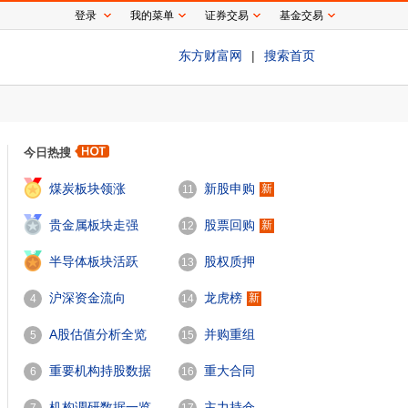
登录
我的菜单
证券交易
基金交易
东方财富网
|
搜索首页
今日热搜
1
煤炭板块领涨
新股申购
新
11
2
贵金属板块走强
股票回购
新
12
3
半导体板块活跃
股权质押
13
沪深资金流向
龙虎榜
新
4
14
A股估值分析全览
并购重组
5
15
重要机构持股数据
重大合同
6
16
机构调研数据一览
主力持仓