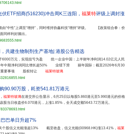
29706143.html
伏ETF招商(516230)冲击周K三连阳，
福莱特
评级上调封涨
级由“中性”上调至“增持”，同时维持协鑫科技“增持”评级。 【政策组合拳：价
面同样利好频出。
29683555.html
，共建生物制剂生产基地| 港股公告精选
6000万元，实现扭亏为盈 统一企业中国：上半财年净利润14.02亿元人民
6年中期净利润同比增长超50% 业绩下滑 丽年国际：截至2026年6月30
4% 重要事项 股权转让
福莱特玻璃
3832816855.html
日回购90.90万股，耗资541.81万港元
，
福莱特玻璃
在港交所公告显示，6月25日以每股5.860港元至5.990港元的价格
。该股当日收盘价6.070港元，上涨1.85%，全天成交额5643.72万港元。
3783378693.html
里巴巴单日升超7%
个股信义光能涨超13% 截至收盘，信义光能(00968.HK)涨13.41%，
福莱