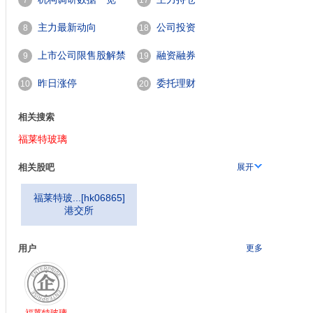
7
17
主力最新动向
公司投资
8
18
上市公司限售股解禁
融资融券
9
19
一览
昨日涨停
委托理财
10
20
相关搜索
福莱特玻璃
相关股吧
展开
福莱特玻...
[
hk06865
]
港交所
用户
更多