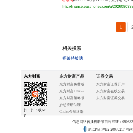
特玻璃
(06865.HK)涨11.22%，东方电气(010
http://finance.eastmoney.com/a/202608033
1
相关搜索
福莱特玻璃
东方财富
东方财富产品
证券交易
东方财富免费版
东方财富证券开户
东方财富Level-2
东方财富在线交易
东方财富策略版
东方财富证券交易
妙想投研助理
扫一扫下载AP
Choice金融终端
P
信息网络传播视听节目许可证：0908328号
沪ICP证:沪B2-20070217
网站备