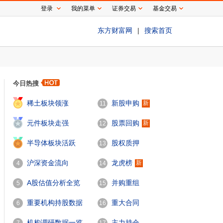
登录
我的菜单
证券交易
基金交易
东方财富网
|
搜索首页
今日热搜
1
稀土板块领涨
新股申购
新
11
2
元件板块走强
股票回购
新
12
3
半导体板块活跃
股权质押
13
沪深资金流向
龙虎榜
新
4
14
A股估值分析全览
并购重组
5
15
重要机构持股数据
重大合同
6
16
机构调研数据一览
主力持仓