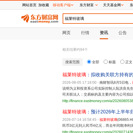
网站首页
加收藏
移动客户端
东方财富
天天基金网
网页
行情
资讯
公告
相关结果约
94
个
搜索范围
全部
标题
正文
福莱特玻璃
：拟收购关联方持有
2026-08-05 17:18:00
-
南财智讯8月5日电，
说明为义和投资系公司实际控制人阮洪良先
司关联法人；交易标的及主要内容为公司拟以人民
http://finance.eastmoney.com/a/20260805
福莱特玻璃
：预计2026年上半年
2026-07-14 16:58:45
-
福莱特玻璃
(0686
民币3亿元到人民币4亿元，而去年同期净利润
http://finance.eastmoney.com/a/20260714