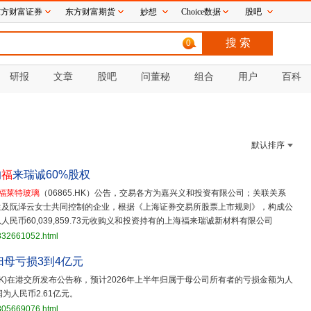
东方财富证券
东方财富期货
妙想
Choice数据
股吧
0
研报
文章
股吧
问董秘
组合
用户
百科
默认排序
的
福
来瑞诚60%股权
福莱特玻璃
（06865.HK）公告，交易各方为嘉兴义和投资有限公司；关联关系
生及阮泽云女士共同控制的企业，根据《上海证券交易所股票上市规则》，构成公
币60,039,859.73元收购义和投资持有的上海福来瑞诚新材料有限公司
3832661052.html
归母亏损3到4亿元
5.HK)在港交所发布公告称，预计2026年上半年归属于母公司所有者的亏损金额为人
为人民币2.61亿元。
3805669076.html