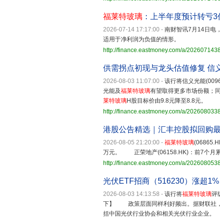
福莱特玻璃
：上半年度预计转亏3
2026-07-14 17:17:00
-
南财智讯7月14日电
适用于净利润为负值的情形。
http://finance.eastmoney.com/a/20260714
供需拐点初现与龙头估值修复 信
2026-08-03 11:07:00
-
该行将信义光能(0096
光能及
福莱特玻璃
有望取得更多市场份额；同时
莱特玻璃
H股目标价由9.8元降至8.8元。
http://finance.eastmoney.com/a/20260803
港股公告精选｜汇丰控股拟回购最
2026-08-05 21:20:00
-
福莱特玻璃
(0686
万元。 正荣地产(06158.HK)：前7个月
http://finance.eastmoney.com/a/20260805
光伏ETF招商（516230）涨
2026-08-03 14:13:58
-
该行将
福莱特玻璃
评
下】 政策层面同样利好频出。据财联社，
括中国光伏行业协会和相关光伏行业企业。