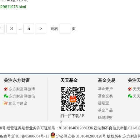
72.HK)涨9.29%。
829811975.html
2
3
5
>
...
跳转
页
关注东方财富
天天基金
基金交易
关注
基金开户
东方财富网微博
天
基金交易
东方财富网微信
天
活期宝
意见与建议
基金产品
扫一扫下载AP
稳健理财
P
 经营证券期货业务许可证编号：913101046312860336 违法和不良信息举报:021-612
案号:沪ICP备05006054号-11
沪公网安备 31010402000120号
版权所有:东方财富