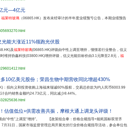
亿元—4亿元
，
福莱特玻璃
（06865.HK）发布未经审计的半年度业绩预亏公告，本期业绩预告
3805693270.html
义光能大涨近11%领跑光伏股
8.HK)及
福莱特玻璃
(06865.HK)评级由中性上调至增持，憧憬若行业整合，信义
维持协鑫科技(03800.HK)增持评级，信义光能目标价由3.1元降至2.8元，
福
3829601412.html
多10亿美元股份；荣昌生物中期营收同比增超430%
5.HK)：拟向义和投资收购上海福来瑞诚60%股权，交易总价款为约人民币6003.99
累计合约销售金额约24.73亿元，同比减少8.44%。
3832825636.html
超1%！估值低位+供需改善共振，摩根大通上调龙头评级！
级由“中性”上调至“增持”。 【政策组合拳：价格合规指导+能耗国标双管齐
7月31日，国家市场监督管理总局开展光伏行业价格合规指导活动，参会单位包