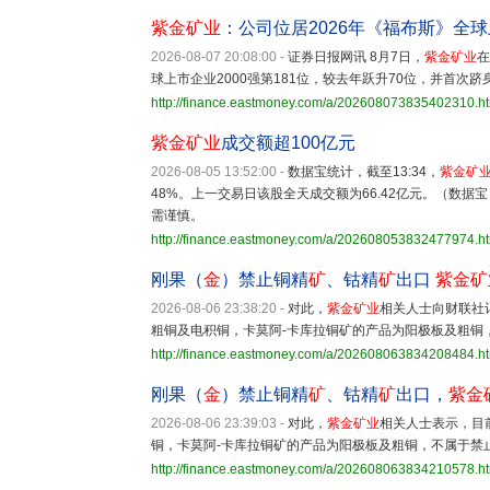
紫金矿业
：公司位居2026年《福布斯》全
2026-08-07 20:08:00
-
证券日报网讯 8月7日，
紫金矿业
在
球上市企业2000强第181位，较去年跃升70位，并首次
http://finance.eastmoney.com/a/202608073835402310.h
紫金矿业
成交额超100亿元
2026-08-05 13:52:00
-
数据宝统计，截至13:34，
紫金矿
48%。上一交易日该股全天成交额为66.42亿元。（
需谨慎。
http://finance.eastmoney.com/a/202608053832477974.h
刚果（
金
）禁止铜精
矿
、钴精
矿
出口
紫金矿
2026-08-06 23:38:20
-
对此，
紫金矿业
相关人士向财联社
粗铜及电积铜，卡莫阿-卡库拉铜矿的产品为阳极板及粗铜
http://finance.eastmoney.com/a/202608063834208484.h
刚果（
金
）禁止铜精
矿
、钴精
矿
出口，
紫金
2026-08-06 23:39:03
-
对此，
紫金矿业
相关人士表示，目
铜，卡莫阿-卡库拉铜矿的产品为阳极板及粗铜，不属于禁止
http://finance.eastmoney.com/a/202608063834210578.h