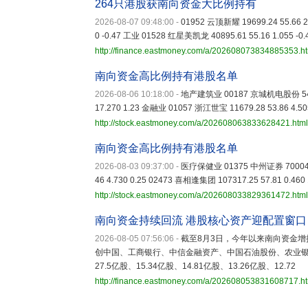
264只港股获南向资金大比例持有
2026-08-07 09:48:00
-
01952 云顶新耀 19699.24 55.66 
0 -0.47 工业 01528 红星美凯龙 40895.61 55.16 1.055 
http://finance.eastmoney.com/a/202608073834885353.h
南向资金高比例持有港股名单
2026-08-06 10:18:00
-
地产建筑业 00187 京城机电股份 5484.6
17.270 1.23 金融业 01057 浙江世宝 11679.28 53.86 4
http://stock.eastmoney.com/a/202608063833628421.html
南向资金高比例持有港股名单
2026-08-03 09:37:00
-
医疗保健业 01375 中州证券 70004.90
46 4.730 0.25 02473 喜相逢集团 107317.25 57.81 0.
http://stock.eastmoney.com/a/202608033829361472.html
南向资金持续回流 港股核心资产迎配置窗口
2026-08-05 07:56:06
-
截至8月3日，今年以来南向资金
创中国、工商银行、中信金融资产、中国石油股份、农业银行、喜
27.5亿股、15.34亿股、14.81亿股、13.26亿股、12.72
http://finance.eastmoney.com/a/202608053831608717.h