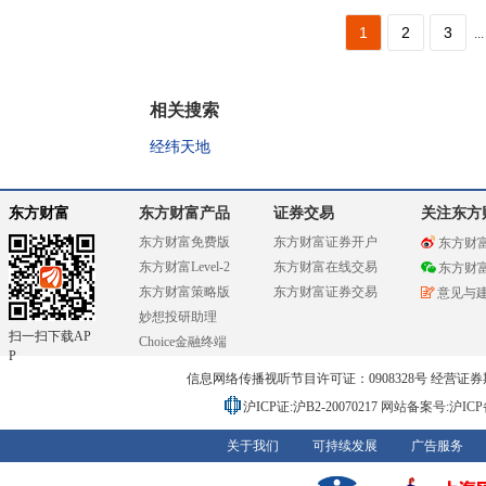
1
2
3
...
相关搜索
经纬天地
东方财富
东方财富产品
证券交易
关注东方
东方财富免费版
东方财富证券开户
东方财
东方财富Level-2
东方财富在线交易
东方财
东方财富策略版
东方财富证券交易
意见与
妙想投研助理
扫一扫下载AP
Choice金融终端
P
信息网络传播视听节目许可证：0908328号 经营证券期货业务
沪ICP证:沪B2-20070217
网站备案号:沪ICP备0
关于我们
可持续发展
广告服务