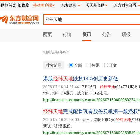
网站首页
加收藏
移动客户端
东方财富
天天基金网
东方财富证券
网页
行情
资讯
公告
研报
相关结果约
99
个
搜索范围
全部
标题
正文
港股
经纬天地
跌超14%创历史新低
2026-07-16 14:37:44
-
7月16日，
经纬天地
(02477.H
9%，报0.204港元，成交额2.08亿港元。
http://finance.eastmoney.com/a/202607163808968274.h
经纬天地
完成配售现有股份及根据一般授权“
2026-07-16 21:53:00
-
近日，港股上市公司
经纬天地
控股
新”方式配售股份。
http://finance.eastmoney.com/a/202607163809358589.h