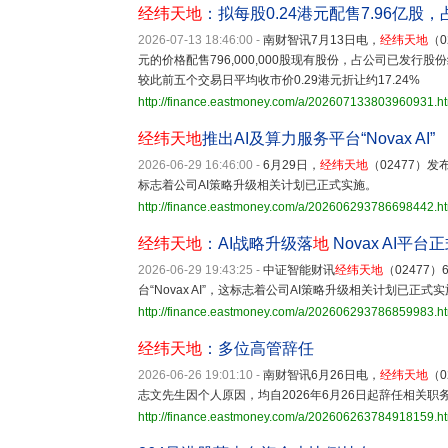
经纬天地
：拟每股0.24港元配售7.96亿股，
2026-07-13 18:46:00
-
南财智讯7月13日电，
经纬天地
（
元的价格配售796,000,000股现有股份，占公司已发行股份
较此前五个交易日平均收市价0.29港元折让约17.24%
http://finance.eastmoney.com/a/202607133803960931.h
经纬天地
推出AI及算力服务平台“Novax AI”
2026-06-29 16:46:00
-
6月29日，
经纬天地
（02477）发
标志着公司AI策略升级相关计划已正式实施。
http://finance.eastmoney.com/a/202606293786698442.h
经纬天地
：AI战略升级落
地
Novax AI平台
2026-06-29 19:43:25
-
中证智能财讯
经纬天地
（0247
台“Novax AI”，这标志着公司AI策略升级相关计划已正式
http://finance.eastmoney.com/a/202606293786859983.h
经纬天地
：多位高管辞任
2026-06-26 19:01:10
-
南财智讯6月26日电，
经纬天地
（
志文先生因个人原因，均自2026年6月26日起辞任相关职
http://finance.eastmoney.com/a/202606263784918159.h