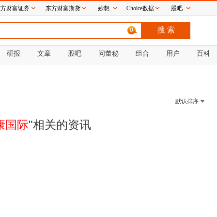
东方财富证券
东方财富期货
妙想
Choice数据
股吧
0
研报
文章
股吧
问董秘
组合
用户
百科
默认排序
康国际
"相关的
资讯