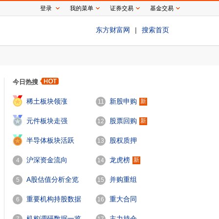
登录
我的菜单
证券交易
基金交易
东方财富网
|
搜索首页
今日热搜
1
稀土板块领涨
新股申购
新
11
2
元件板块走强
股票回购
新
12
3
半导体板块活跃
股权质押
13
沪深资金流向
龙虎榜
新
4
14
A股估值分析全览
并购重组
5
15
重要机构持股数据
重大合同
6
16
机构调研数据一览
主力持仓