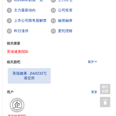
7
17
主力最新动向
公司投资
8
18
上市公司限售股解禁
融资融券
9
19
一览
昨日涨停
委托理财
10
20
相关搜索
美瑞健康国际
相关股吧
展开
美瑞健康...
[
hk02327
]
港交所
用户
更多