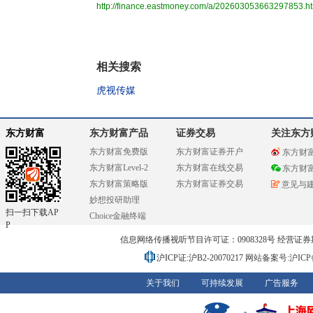
http://finance.eastmoney.com/a/202603053663297853.h
相关搜索
虎视传媒
东方财富
东方财富产品
证券交易
关注东方
东方财富免费版
东方财富证券开户
东方财
东方财富Level-2
东方财富在线交易
东方财
东方财富策略版
东方财富证券交易
意见与
妙想投研助理
扫一扫下载AP
Choice金融终端
P
信息网络传播视听节目许可证：0908328号 经营证券期货业务
沪ICP证:沪B2-20070217
网站备案号:沪ICP备0
关于我们
可持续发展
广告服务