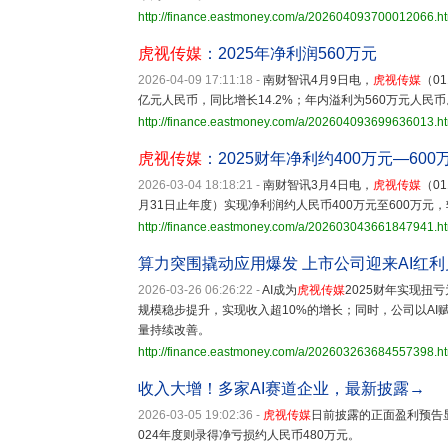
http://finance.eastmoney.com/a/202604093700012066.h
虎视传媒
：2025年净利润560万元
2026-04-09 17:11:18
-
南财智讯4月9日电，
虎视传媒
（0
亿元人民币，同比增长14.2%；年内溢利为560万元人民币
http://finance.eastmoney.com/a/202604093699636013.h
虎视传媒
：2025财年净利约400万元—600
2026-03-04 18:18:21
-
南财智讯3月4日电，
虎视传媒
（0
月31日止年度）实现净利润约人民币400万元至600万元，
http://finance.eastmoney.com/a/202603043661847941.h
算力突围撬动应用爆发 上市公司迎来AI红
2026-03-26 06:26:22
-
AI成为
虎视传媒
2025财年实现扭
规模稳步提升，实现收入超10%的增长；同时，公司以AI
量持续改善。
http://finance.eastmoney.com/a/202603263684557398.h
收入大增！多家AI赛道企业，最新披露→
2026-03-05 19:02:36
-
虎视传媒
日前披露的正面盈利预告显
024年度则录得净亏损约人民币480万元。