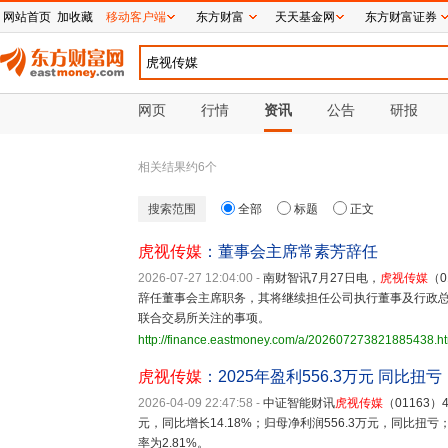
网站首页
加收藏
移动客户端
东方财富
天天基金网
东方财富证券
网页
行情
资讯
公告
研报
相关结果约
6
个
搜索范围
全部
标题
正文
虎视传媒
：董事会主席常素芳辞任
2026-07-27 12:04:00
-
南财智讯7月27日电，
虎视传媒
（0
辞任董事会主席职务，其将继续担任公司执行董事及行政
联合交易所关注的事项。
http://finance.eastmoney.com/a/202607273821885438.h
虎视传媒
：2025年盈利556.3万元 同比扭亏
2026-04-09 22:47:58
-
中证智能财讯
虎视传媒
（01163
元，同比增长14.18%；归母净利润556.3万元，同比扭
率为2.81%。