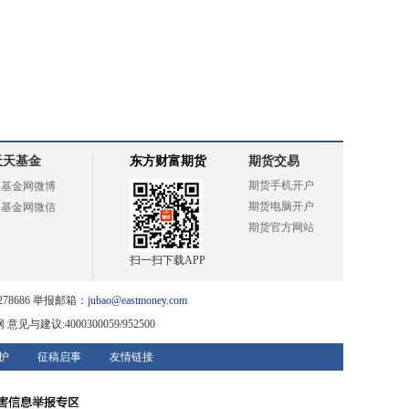
天天基金
东方财富期货
期货交易
期货手机开户
天基金网微博
期货电脑开户
天基金网微信
期货官方网站
扫一扫下载APP
78686 举报邮箱：
jubao@eastmoney.com
网
意见与建议:4000300059/952500
护
征稿启事
友情链接