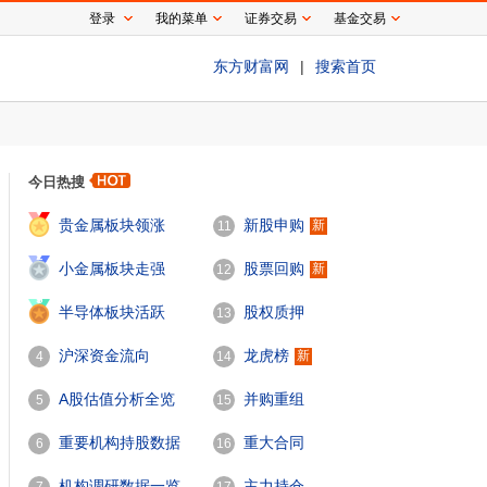
登录
我的菜单
证券交易
基金交易
东方财富网
|
搜索首页
今日热搜
1
贵金属板块领涨
新股申购
新
11
2
小金属板块走强
股票回购
新
12
3
半导体板块活跃
股权质押
13
沪深资金流向
龙虎榜
新
4
14
A股估值分析全览
并购重组
5
15
重要机构持股数据
重大合同
6
16
机构调研数据一览
主力持仓