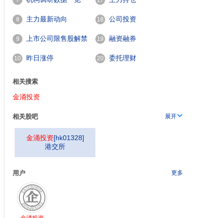
7
17
主力最新动向
公司投资
8
18
上市公司限售股解禁
融资融券
9
19
一览
昨日涨停
委托理财
10
20
相关搜索
金涌投资
相关股吧
展开
金涌投资
[
hk01328
]
港交所
用户
更多