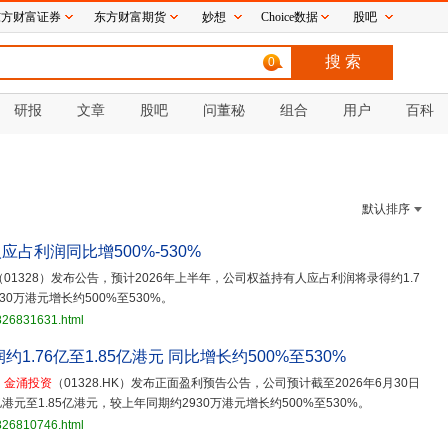
东方财富证券
东方财富期货
妙想
Choice数据
股吧
0
研报
文章
股吧
问董秘
组合
用户
百科
默认排序
占利润同比增500%-530%
（01328）发布公告，预计2026年上半年，公司权益持有人应占利润将录得约1.7
30万港元增长约500%至530%。
3826831631.html
1.76亿至1.85亿港元 同比增长约500%至530%
，
金涌投资
（01328.HK）发布正面盈利预告公告，公司预计截至2026年6月30日
元至1.85亿港元，较上年同期约2930万港元增长约500%至530%。
3826810746.html