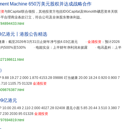
estment Machine 650万美元股权并达成战略合作
投资
与BCapital联合领投，其他投资方包括IDGCapital及Monolith礦思资本关联
公平合理商业条款订立，符合公司及全体股东整体利益。
3784894433.html
8亿港元丨港股公告精选
康：截至2026年3月31日止财年净亏损4.03亿港元 ·
金涌投资
：预计2026
增长约500%至530% · 电能实业：上半财年净利润未披露 · 电讯盈科：上半
827198611.html
日）
 9.88 19.27 2.000 1.870 4153.28 09886 叮当健康 20.00 18.24 0.920 0.900 7
.710 1105.75 01328
金涌投资
3809876387.html
99亿港元
 10.00 20.49 2.110 2.000 4027.28 02408 遇见小面 5.85 20.44 3.510 3.380 7
7.230 2030.95 01328
金涌投资
3797694819.html