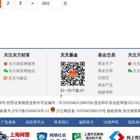
2
3
>
跳转
页
关注东方财富
天天基金
基金交易
关注
基金开户
东方财富网微博
天
基金交易
东方财富网微信
天
活期宝
意见与建议
基金产品
扫一扫下载AP
稳健理财
P
 经营证券期货业务许可证编号：913101046312860336 违法和不良信息举报:021-612
案号:沪ICP备05006054号-11
沪公网安备 31010402000120号
版权所有:东方财富
广告服务
供应商平台
联系我们
诚聘英才
法律声明
隐私保