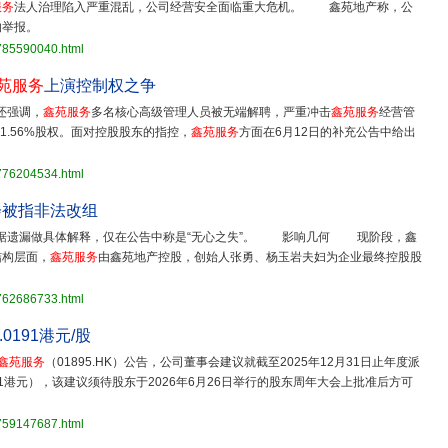
服务
法人治理陷入严重混乱，公司经营安全面临重大危机。 鑫苑地产称，公
的举报。
3785590040.html
苑服务
上演控制权之争
还强调，
鑫苑服务
多名核心高级管理人员被无端解聘，严重冲击
鑫苑服务
经营管
41.56%股权。面对控股股东的指控，
鑫苑服务
方面在6月12日的补充公告中给出
3776204534.html
会被指非法改组
据遗漏做具体解释，仅在公告中称是“无心之失”。 影响几何 现阶段，鑫
结构层面，
鑫苑服务
由鑫苑地产控股，创始人张勇、杨玉岩夫妇为企业最终控股股
3762686733.html
0191港元/股
鑫苑服务
（01895.HK）公告，公司董事会建议就截至2025年12月31日止年度派
191港元），该建议须待股东于2026年6月26日举行的股东周年大会上批准后方可
3759147687.html