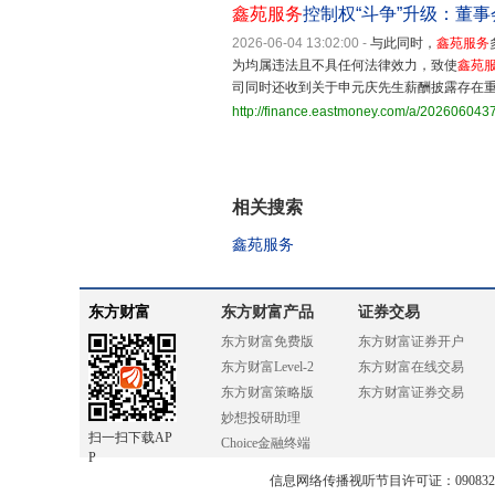
鑫苑服务
控制权“斗争”升级：董事
2026-06-04 13:02:00
-
与此同时，
鑫苑服务
为均属违法且不具任何法律效力，致使
鑫苑
司同时还收到关于申元庆先生薪酬披露存在
http://finance.eastmoney.com/a/20260604
相关搜索
鑫苑服务
东方财富
东方财富产品
证券交易
东方财富免费版
东方财富证券开户
东方财富Level-2
东方财富在线交易
东方财富策略版
东方财富证券交易
妙想投研助理
扫一扫下载AP
Choice金融终端
P
信息网络传播视听节目许可证：0908328号