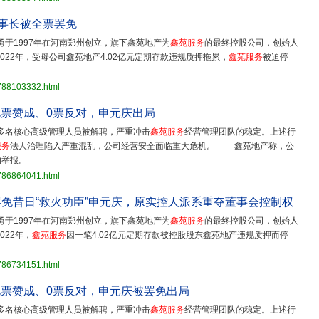
董事长被全票罢免
勇于1997年在河南郑州创立，旗下鑫苑地产为
鑫苑服务
的最终控股公司，创始人
22年，受母公司鑫苑地产4.02亿元定期存款违规质押拖累，
鑫苑服务
被迫停
3788103332.html
5亿票赞成、0票反对，申元庆出局
多名核心高级管理人员被解聘，严重冲击
鑫苑服务
经营管理团队的稳定。上述行
服务
法人治理陷入严重混乱，公司经营安全面临重大危机。 鑫苑地产称，公
的举报。
3786864041.html
免昔日“救火功臣”申元庆，原实控人派系重夺董事会控制权
勇于1997年在河南郑州创立，旗下鑫苑地产为
鑫苑服务
的最终控股公司，创始人
22年，
鑫苑服务
因一笔4.02亿元定期存款被控股股东鑫苑地产违规质押而停
3786734151.html
5亿票赞成、0票反对，申元庆被罢免出局
多名核心高级管理人员被解聘，严重冲击
鑫苑服务
经营管理团队的稳定。上述行