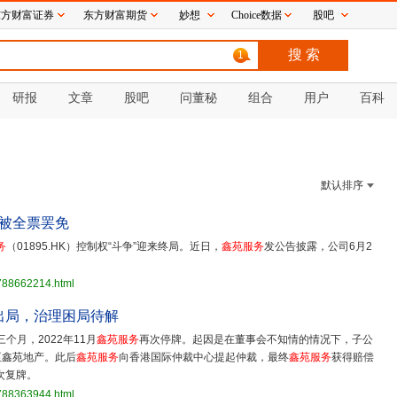
东方财富证券
东方财富期货
妙想
Choice数据
股吧
1
研报
文章
股吧
问董秘
组合
用户
百科
默认排序
长被全票罢免
务
（01895.HK）控制权“斗争”迎来终局。近日，
鑫苑服务
发公告披露，公司6月2
3788662214.html
”出局，治理困局待解
个月，2022年11月
鑫苑服务
再次停牌。起因是在董事会不知情的情况下，子公
至鑫苑地产。此后
鑫苑服务
向香港国际仲裁中心提起仲裁，最终
鑫苑服务
获得赔偿
再次复牌。
3788363944.html