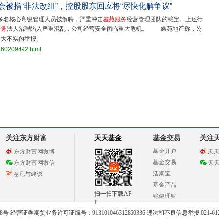
会被指“非法改组”，控股股东回应将“尽快化解争议”
多名核心高级管理人员被解聘，严重冲击
鑫苑服务
经营管理团队的稳定。上述行
服务
法人治理陷入严重混乱，公司经营安全面临重大危机。 鑫苑地产称，公
重大不实的举报。
3760209492.html
关注东方财富
天天基金
基金交易
关注
基金开户
东方财富网微博
天
基金交易
东方财富网微信
天
活期宝
意见与建议
基金产品
扫一扫下载AP
稳健理财
P
 经营证券期货业务许可证编号：913101046312860336 违法和不良信息举报:021-612