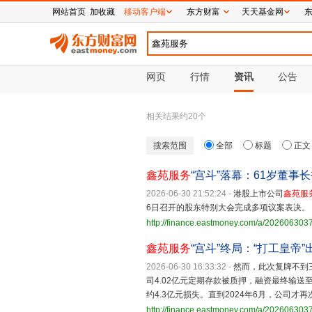
网站首页
加收藏
移动客户端
东方财富
天天基金网
网页
行情
资讯
公告
相关结果约
20
个
搜索范围
全部
标题
正文
鑫苑服务
“宫斗”落幕：61岁董事
2026-06-30 21:52:24
-
港股上市公司
鑫苑服
6日召开的股东特别大会完成多项议案表决。
http://finance.eastmoney.com/a/20260630
鑫苑服务
“宫斗”终局：“打工皇帝
2026-06-30 16:33:32
-
然而，此次复牌不到三
司4.02亿元定期存款被质押，融资最终输送
约4.3亿元损失。直到2024年6月，公司才
http://finance.eastmoney.com/a/20260630