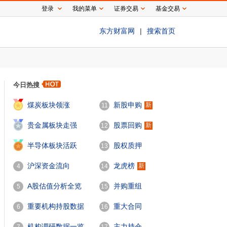
登录
我的菜单
证券交易
基金交易
东方财富网
|
搜索首页
今日热搜
1
煤炭板块领涨
新股申购
新
11
2
贵金属板块走强
股票回购
新
12
3
半导体板块活跃
股权质押
13
沪深资金流向
龙虎榜
新
4
14
A股估值分析全览
并购重组
5
15
重要机构持股数据
重大合同
6
16
机构调研数据一览
主力持仓