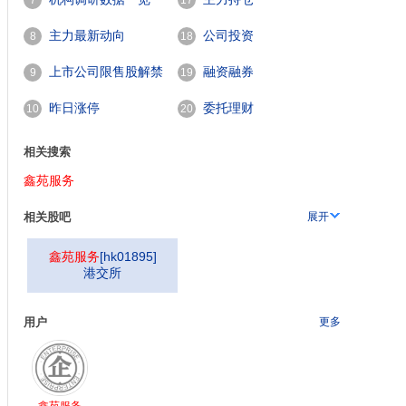
7
17
主力最新动向
公司投资
8
18
上市公司限售股解禁
融资融券
9
19
一览
昨日涨停
委托理财
10
20
相关搜索
鑫苑服务
相关股吧
展开
鑫苑服务
[
hk01895
]
港交所
用户
更多