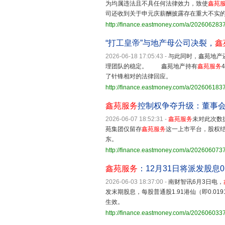
为均属违法且不具任何法律效力，致使
鑫苑
司还收到关于申元庆薪酬披露存在重大不实
http://finance.eastmoney.com/a/20260628
“打工皇帝”与地产母公司决裂，
鑫
2026-06-18 17:05:43
-
与此同时，鑫苑地产
理团队的稳定。 鑫苑地产持有
鑫苑服务
了针锋相对的法律回应。
http://finance.eastmoney.com/a/20260618
鑫苑服务
控制权争夺升级：董事
2026-06-07 18:52:31
-
鑫苑服务
未对此次数
苑集团仅留存
鑫苑服务
这一上市平台，股权
东。
http://finance.eastmoney.com/a/20260607
鑫苑服务
：12月31日将派发股息0.
2026-06-03 18:37:00
-
南财智讯6月3日电，
发末期股息，每股普通股1.91港仙（即0.0
生效。
http://finance.eastmoney.com/a/20260603