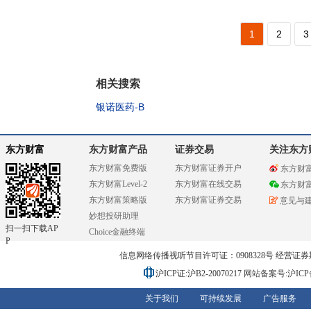
1
2
3
相关搜索
银诺医药-B
东方财富
东方财富产品
证券交易
关注东方
东方财富免费版
东方财富证券开户
东方财
东方财富Level-2
东方财富在线交易
东方财
东方财富策略版
东方财富证券交易
意见与
妙想投研助理
扫一扫下载AP
Choice金融终端
P
信息网络传播视听节目许可证：0908328号 经营证券期货业务
沪ICP证:沪B2-20070217
网站备案号:沪ICP备0
关于我们
可持续发展
广告服务