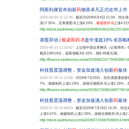
阿斯利康宣布创新
药
物英卓凡正式在华上市
2026-08-04 11:12:46
-
截至2026年8月4日 11:04，恒
涨17.50%，百奥赛图-B上涨8.20%，
银诺医药-B
上涨4.5
http://stock.eastmoney.com/a/202608043831081155.html
港股异动 |
银诺医药-B
盘中涨超19% 依苏
2026-06-23 11:16:42
-
上证报中国证券网讯（记者周亮）6
截至10时19分，该股涨幅为8.16%，报8.48港元/股。
http://finance.eastmoney.com/a/202606233779492866.h
科技股震荡调整，资金加速涌入创新
药
板块
2026-07-29 11:13:08
-
2026年7月29日，恒生港股通创新药
7%，翰森制药上涨2.29%，派格生物医药-B上涨2.28%，
http://finance.eastmoney.com/a/202607293824897760.h
科技股震荡调整，资金加速涌入创新
药
板块
2026-07-29 10:48:03
-
截至2026年7月29日 10:35，
上涨3.07%，翰森制药上涨2.29%，派格生物医药-B上涨2
http://stock.eastmoney.com/a/202607293825066914.html