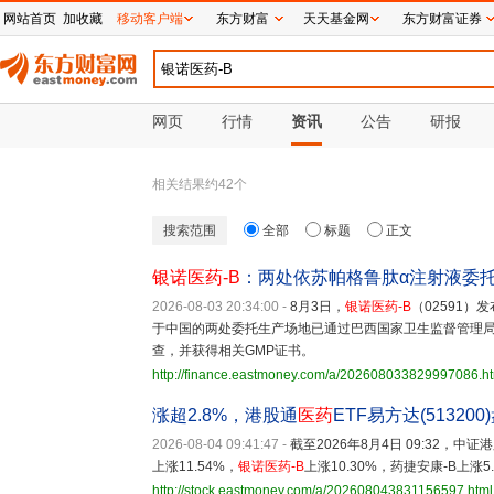
网站首页
加收藏
移动客户端
东方财富
天天基金网
东方财富证券
网页
行情
资讯
公告
研报
相关结果约
42
个
搜索范围
全部
标题
正文
银诺医药-B
：两处依苏帕格鲁肽α注射液委托生
2026-08-03 20:34:00
-
8月3日，
银诺医药-B
（02591）
于中国的两处委托生产场地已通过巴西国家卫生监督管理局(AN
查，并获得相关GMP证书。
http://finance.eastmoney.com/a/202608033829997086.h
涨超2.8%，港股通
医药
ETF易方达(513200
2026-08-04 09:41:47
-
截至2026年8月4日 09:32，中
上涨11.54%，
银诺医药-B
上涨10.30%，药捷安康-B上
http://stock.eastmoney.com/a/202608043831156597.html