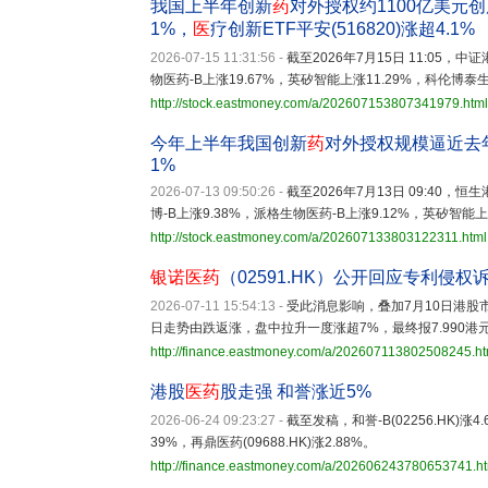
我国上半年创新
药
对外授权约1100亿美元
1%，
医
疗创新ETF平安(516820)涨超4.1%
2026-07-15 11:31:56
-
截至2026年7月15日 11:05，
物医药-B上涨19.67%，英矽智能上涨11.29%，科伦博泰生
http://stock.eastmoney.com/a/202607153807341979.html
今年上半年我国创新
药
对外授权规模逼近去
1%
2026-07-13 09:50:26
-
截至2026年7月13日 09:40，
博-B上涨9.38%，派格生物医药-B上涨9.12%，英矽智能
http://stock.eastmoney.com/a/202607133803122311.html
银诺医药
（02591.HK）公开回应专利侵
2026-07-11 15:54:13
-
受此消息影响，叠加7月10日港股
日走势由跌返涨，盘中拉升一度涨超7%，最终报7.990港元
http://finance.eastmoney.com/a/202607113802508245.ht
港股
医药
股走强 和誉涨近5%
2026-06-24 09:23:27
-
截至发稿，和誉-B(02256.HK)涨4.
39%，再鼎医药(09688.HK)涨2.88%。
http://finance.eastmoney.com/a/202606243780653741.h