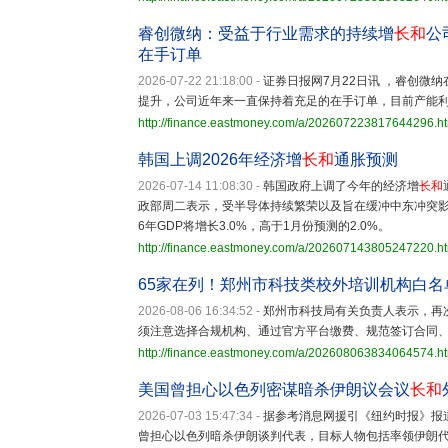
睿创微纳：受益于行业需求的持续增
长和
公
在手订单
2026-07-22 21:18:00
-
证券日报网7月22日讯 ，睿创微
提升，公司近年来一直保持着充足的在手订单，目前产能
http://finance.eastmoney.com/a/202607223817644296.h
韩国上调2026年经济增
长和
通胀预测
2026-07-14 11:08:30
-
韩国政府上调了今年的经济增
长和
政部周二表示，受半导体持续繁荣以及旨在缓冲中东冲突影
6年GDP将增长3.0%，高于1月份预测的2.0%。
http://finance.eastmoney.com/a/202607143805247220.h
65家在列！郑州市科技类校外培训机构白名
2026-08-06 16:34:52
-
郑州市科技局有关负责人表示，再
须注意选择合规机构、通过官方平台缴费、规范签订合同
http://finance.eastmoney.com/a/202608063834064574.h
美国曾担心以色列密谋暗杀伊朗议会议
长和
2026-07-03 15:47:34
-
据参考消息网援引《纽约时报》报
曾担心以色列暗杀伊朗谈判代表，目标人物包括率领伊朗