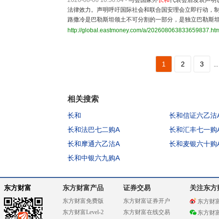
2026-08-06 10:50:04
-
与会国家外
长和
代表会后发表声明
法律效力。声明呼吁国际社会和联合国安理会立即行动，
路撒冷是巴勒斯坦领土不可分割的一部分，是独立巴勒斯
http://global.eastmoney.com/a/202608063833659837.ht
1
2
3
...
相关搜索
长和
长和信证六乙沽
长和法巴七二购A
长和汇丰七一购
长和摩通六乙沽A
长和麦银六十购
长和中银六九购A
东方财富
东方财富产品
证券交易
关注东方
东方财富免费版
东方财富证券开户
东方财
东方财富Level-2
东方财富在线交易
东方财