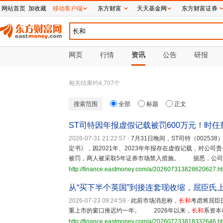
网站首页
加收藏
移动客户端
东方财富
天天基金网
东方财富证券
网页
行情
资讯
公告
研报
相关结果约
4,707
个
搜索范围
全部
标题
正文
ST司特因年报虚假记载被罚600万元！时任
2026-07-31 21:22:57
-
7月31日晚间，ST司特（0025
定书》，因2021年、2023年年报存在虚假记载，对公司
被罚，两人被采取5年证券市场禁入措施。 据悉，公司于
http://finance.eastmoney.com/a/202607313828620627.h
从“买下半个英国”到接连套现收缩，屈臣氏
2026-07-23 09:24:59
-
此前市场消息称，
长和
考虑将屈臣
重上市的窗口推迟约一年。 2026年以来，
长和
系资本
http://finance.eastmoney.com/a/202607233818332646.h