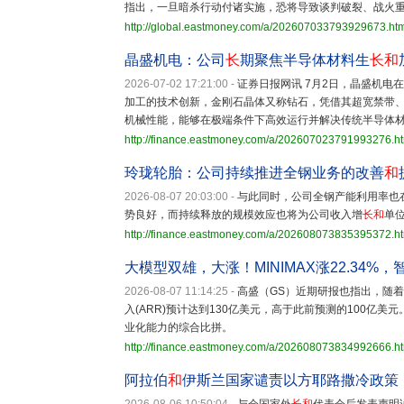
指出，一旦暗杀行动付诸实施，恐将导致谈判破裂、战火
http://global.eastmoney.com/a/202607033793929673.ht
晶盛机电：公司
长
期聚焦半导体材料生
长和
2026-07-02 17:21:00
-
证券日报网讯 7月2日，晶盛机
加工的技术创新，金刚石晶体又称钻石，凭借其超宽禁带
机械性能，能够在极端条件下高效运行并解决传统半导体
http://finance.eastmoney.com/a/202607023791993276.h
玲珑轮胎：公司持续推进全钢业务的改善
和
2026-08-07 20:03:00
-
与此同时，公司全钢产能利用率也
势良好，而持续释放的规模效应也将为公司收入增
长和
单
http://finance.eastmoney.com/a/202608073835395372.h
大模型双雄，大涨！MINIMAX涨22.34%，智
2026-08-07 11:14:25
-
高盛（GS）近期研报也指出，随
入(ARR)预计达到130亿美元，高于此前预测的100亿
业化能力的综合比拼。
http://finance.eastmoney.com/a/202608073834992666.h
阿拉伯
和
伊斯兰国家谴责以方耶路撒冷政策