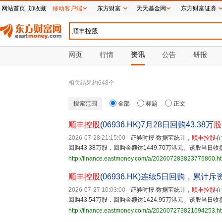
网站首页
加收藏
移动客户端
东方财富
天天基金网
东方财富证券
网页
行情
资讯
公告
研报
相关结果约
648
个
搜索范围
全部
标题
正文
顺丰控股
(06936.HK)7月28日回购43.38万
股
2026-07-28 21:15:00
-
证券时报·数据宝统计，
顺丰控股
在
回购43.38万股，回购金额达1449.70万港元。该股当日收盘
http://finance.eastmoney.com/a/202607283823775860.h
顺丰控股
(06936.HK)连续5日回购，累计斥资
2026-07-27 10:03:00
-
证券时报·数据宝统计，
顺丰控股
在
回购43.54万股，回购金额达1424.95万港元。该股当日收盘
http://finance.eastmoney.com/a/202607273821694253.h