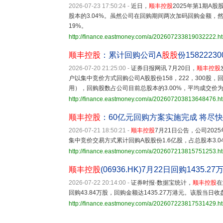
2026-07-23 17:50:24
-
近日，
顺丰控股
2025年第1期A
股本的3.04%。虽然公司在回购期间两次加码回购金额，
19%。
http://finance.eastmoney.com/a/202607233819032222.h
顺丰控股
：累计回购公司A
股股
份15822230
2026-07-20 21:25:00
-
证券日报网讯 7月20日，
顺丰控股
户以集中竞价方式回购公司A股股份158，222，300股，回
用），回购股数占公司目前总股本的3.00%，平均成交价
http://finance.eastmoney.com/a/202607203813648476.h
顺丰控股
：60亿元回购方案实施完成 将尽
2026-07-21 18:50:21
-
顺丰控股
7月21日公告，公司202
集中竞价交易方式累计回购A股股份1.6亿股，占总股本3.04
http://finance.eastmoney.com/a/202607213815751253.h
顺丰控股
(06936.HK)7月22日回购1435
2026-07-22 20:14:00
-
证券时报·数据宝统计，
顺丰控股
在
回购43.84万股，回购金额达1435.27万港元。该股当日收盘
http://finance.eastmoney.com/a/202607223817531429.h