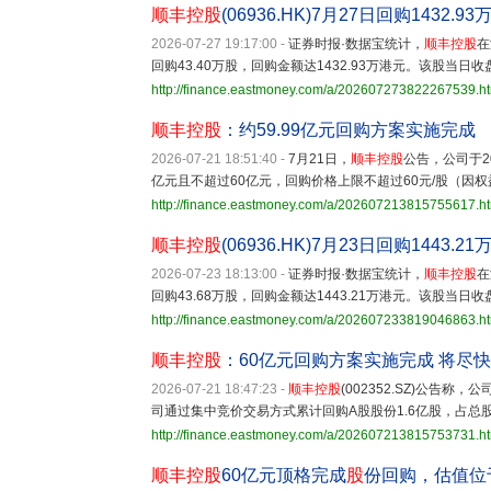
顺丰控股
(06936.HK)7月27日回购1432
2026-07-27 19:17:00
-
证券时报·数据宝统计，
顺丰控股
在
回购43.40万股，回购金额达1432.93万港元。该股当日收盘
http://finance.eastmoney.com/a/202607273822267539.h
顺丰控股
：约59.99亿元回购方案实施完成
2026-07-21 18:51:40
-
7月21日，
顺丰控股
公告，公司于2
亿元且不超过60亿元，回购价格上限不超过60元/股（因权
http://finance.eastmoney.com/a/202607213815755617.h
顺丰控股
(06936.HK)7月23日回购1443
2026-07-23 18:13:00
-
证券时报·数据宝统计，
顺丰控股
在
回购43.68万股，回购金额达1443.21万港元。该股当日收盘
http://finance.eastmoney.com/a/202607233819046863.h
顺丰控股
：60亿元回购方案实施完成 将尽
2026-07-21 18:47:23
-
顺丰控股
(002352.SZ)公告称
司通过集中竞价交易方式累计回购A股股份1.6亿股，占总股本
http://finance.eastmoney.com/a/202607213815753731.h
顺丰控股
60亿元顶格完成
股
份回购，估值位