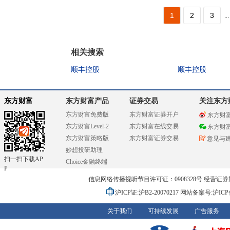
1
2
3
...
相关搜索
顺丰控股
顺丰控股
东方财富
东方财富产品
证券交易
关注东方
东方财富免费版
东方财富证券开户
东方财
东方财富Level-2
东方财富在线交易
东方财
东方财富策略版
东方财富证券交易
意见与
妙想投研助理
扫一扫下载AP
Choice金融终端
P
信息网络传播视听节目许可证：0908328号 经营证券期货业务
沪ICP证:沪B2-20070217
网站备案号:沪ICP备0
关于我们
可持续发展
广告服务