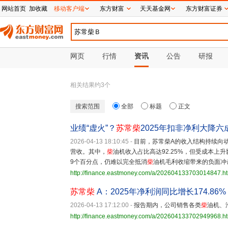
网站首页
加收藏
移动客户端
东方财富
天天基金网
东方财富证券
网页
行情
资讯
公告
研报
相关结果约
3
个
搜索范围
全部
标题
正文
业绩“虚火”？
苏常柴
2025年扣非净利大降六
2026-04-13 18:10:45
-
目前，苏常柴A的收入结构持续向
营收。其中，
柴
油机收入占比高达92.25%，但受成本上升
9个百分点，仍难以完全抵消
柴
油机毛利收缩带来的负面冲
http://finance.eastmoney.com/a/202604133703014847.h
苏常柴
A：2025年净利润同比增长174.86% 
2026-04-13 17:12:00
-
报告期内，公司销售各类
柴
油机、
http://finance.eastmoney.com/a/202604133702949968.h