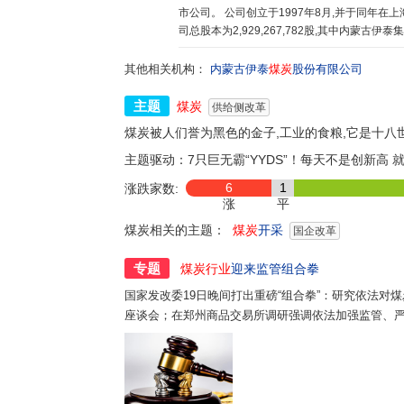
市公司。 公司创立于1997年8月,并于同年在上海证券交易所上市,股票简称“伊泰B股”(股票代码900948)。目前公
司总股本为2,929,267,782股,其中内蒙古伊泰
4.62%;流通B股总计1,328,000,000股,占公司
司是以煤炭生产、运输、销售为基础,集铁路与煤化工为一体的大
其他相关机构：
内蒙古伊泰
煤炭
股份有限公司
方煤炭企业及中国大型煤炭企业之一。以公司
业50强首位,被国务院列为全国规划建设的1
主题
煤炭
供给侧改革
优良,煤矿采掘的现代化程度较高。公司直属及控
煤炭被人们誉为黑色的金子,工业的食粮,它是十
煤矿采区回采率平均达到80%以上,采掘机械化
水平。公司所生产经营的煤炭具有中高发热值、
主题驱动：
7只巨无霸“YYDS”！每天不是创新高
天然的“环保型”优质动力煤,主要作为下游火
6
1
涨跌家数:
输网络及配套的煤炭发运基础设施。为突破煤炭
涨
平
系,并通过自建和参股的形式积极推进配套铁路
煤炭
相关的主题：
有3条:准东铁路、呼准铁路、酸刺沟煤矿铁路
煤炭
开采
国企改革
路、鄂尔多斯南部铁路、蒙冀铁路。此外,公司
矿区的150公里矿区公路。多年来,公司不断加
专题
煤炭行业
迎来监管组合拳
自营铁路设计输送能力达到2.2亿吨/年,煤炭集
国家发改委19日晚间打出重磅“组合拳”：研究依法
公司及周边煤炭外运创造了良好的条件。公司一
座谈会；在郑州商品交易所调研强调依法加强监管、
界领先的煤间接液化制油技术为依托,在内蒙、新
泰”两个项目均入选了国家“十三五”规划煤炭
和建设,加快产业转型升级步伐,致力于成为未
生存保障,更是员工的最大福利。公司党委历来
引,以“两个宁可”、“两个授权”等伊泰安全文