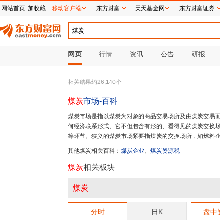
网站首页
加收藏
移动客户端
东方财富
天天基金网
东方财富证券
网页
行情
资讯
公告
研报
相关结果约
26,140
个
煤炭
市场
-百科
煤炭市场是指以煤炭为对象的商品交易场所及由煤炭交易
何经济联系形式。它不但包含有形的、看得见的煤炭交换
等环节。狭义的煤炭市场紧要指煤炭的交换场所，如燃料
交易市场等看得见的交易场所、地点。
更多>>
其他
煤炭
相关百科：
煤炭企业
、
煤炭资源税
煤炭
相关板块
煤炭
分时
日K
盘中