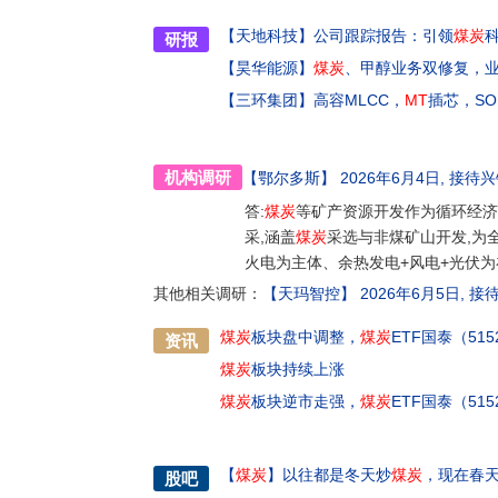
【天地科技】
公司跟踪报告：引领
煤炭
研报
【昊华能源】
煤炭
、甲醇业务双修复，
【三环集团】
高容MLCC，
MT
插芯，S
机构调研
【鄂尔多斯】
2026年6月4日
, 接待
兴
答:
煤炭
等矿产资源开发作为循环经济
采,涵盖
煤炭
采选与非煤矿山开发,为
火电为主体、余热发电+风电+光伏
其他相关调研：
【天玛智控】
2026年6月5日
, 接
煤炭
板块盘中调整，
煤炭
ETF国泰（51
资讯
煤炭
板块持续上涨
煤炭
板块逆市走强，
煤炭
ETF国泰（51
【
煤炭
】
以往都是冬天炒
煤炭
，现在春
股吧