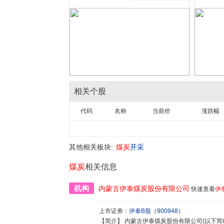
相关个股
代码
名称
当前价
涨跌幅
其他相关板块:
煤炭
开采
煤炭
相关信息
机构
内蒙古伊泰煤炭股份有限公司
快速查看
伊
上市证券：
伊泰B股
（
900948
）
【简介】
内蒙古伊泰煤炭股份有限公司(以下简称“公司”),是由内蒙古伊泰集团有限公司独家发起,募集设立的B股上