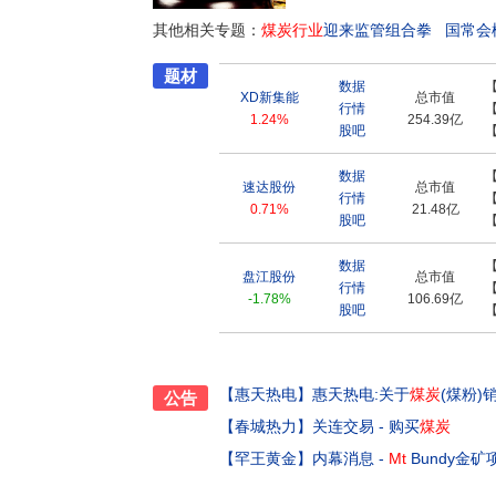
法律法规和公司的各项安全规章制度。公司一切工
其他相关专题：
必须要“保一方平安”,这是公司对社会的责任,
煤炭行业
迎来监管组合拳
国常会
上、生命至上”的重要指示,按照“不松懈、不麻
持之以恒的决心、一丝不苟的精神、攻坚克难的
题材
数据
安的安全管理体系,扎实推进公司安全治理体系
XD新集能
总市值
行情
持“产品零缺陷,满意百分百”的经营理念,诚信经
1.24%
254.39亿
股吧
过了GB/T19001/ISO9001质量管理体系
疫总局授予“国家免检产品”称号。“伊泰”商标
数据
与华东、华南、华北及东北等众多电力、冶金用
速达股份
总市值
行情
兑现率一直处于行业领先水平,在客户中树立了良好的口碑。 展望未来,公司将陆续整合伊
0.71%
21.48亿
股吧
在新疆地区的资源勘探、矿权获取与项目审批进
取后续发展所需资源;继续建设大型现代化矿井
数据
场地位;对本公司的综合运输网络及相关基础设
盘江股份
总市值
行情
营。
-1.78%
106.69亿
股吧
【惠天热电】
惠天热电:关于
煤炭
(煤粉
公告
【春城热力】
关连交易 - 购买
煤炭
【罕王黄金】
内幕消息 -
Mt
Bundy金