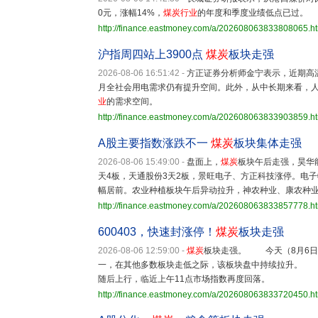
0元，涨幅14%，
煤炭
行业
的年度和季度业绩低点已过。
http://finance.eastmoney.com/a/202608063833808065.h
沪指周四站上3900点
煤炭
板块走强
2026-08-06 16:51:42
-
方正证券分析师金宁表示，近期高
月全社会用电需求仍有提升空间。此外，从中长期来看，
业
的需求空间。
http://finance.eastmoney.com/a/202608063833903859.h
A股主要指数涨跌不一
煤炭
板块集体走强
2026-08-06 15:49:00
-
盘面上，
煤炭
板块午后走强，昊华
天4板，天通股份3天2板，景旺电子、方正科技涨停。电
幅居前。农业种植板块午后异动拉升，神农种业、康农种
http://finance.eastmoney.com/a/202608063833857778.h
600403，快速封涨停！
煤炭
板块走强
2026-08-06 12:59:00
-
煤炭
板块走强。 今天（8月6
一，在其他多数板块走低之际，该板块盘中持续拉升
随后上行，临近上午11点市场指数再度回落。
http://finance.eastmoney.com/a/202608063833720450.h