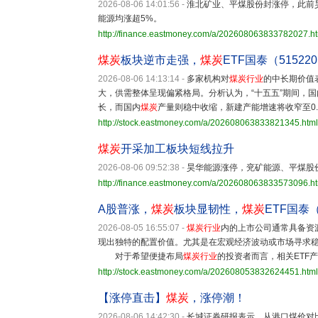
2026-08-06 14:01:56
-
淮北矿业、平煤股份封涨停，此前
能源均涨超5%。
http://finance.eastmoney.com/a/202608063833782027.h
煤炭
板块逆市走强，
煤炭
ETF国泰（5152
2026-08-06 14:13:14
-
多家机构对
煤炭
行业
的中长期价值
大，供需整体呈现偏紧格局。分析认为，“十五五”期间，
长，而国内
煤炭
产量则稳中收缩，新建产能增速将收窄至0.
http://stock.eastmoney.com/a/202608063833821345.html
煤炭
开采加工板块短线拉升
2026-08-06 09:52:38
-
昊华能源涨停，兖矿能源、平煤股
http://finance.eastmoney.com/a/202608063833573096.h
A股普涨，
煤炭
板块显韧性，
煤炭
ETF国泰（
2026-08-05 16:55:07
-
煤炭
行业
内的上市公司通常具备资
现出独特的配置价值。尤其是在宏观经济波动或市场寻求
对于希望便捷布局
煤炭
行业
的投资者而言，相关ETF
http://stock.eastmoney.com/a/202608053832624451.html
【涨停直击】
煤炭
，涨停潮！
2026-08-06 14:42:30
-
长城证券研报表示，从港口煤价对比