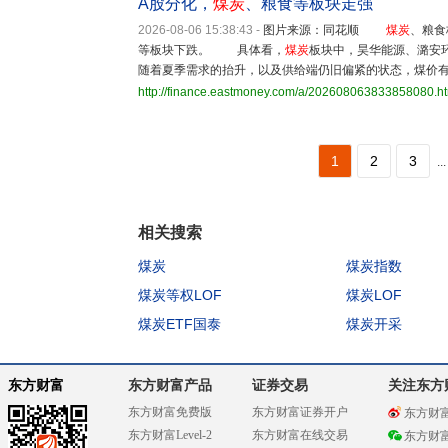
A股分化，
煤炭
、粮食等板块走强
2026-08-06 15:38:43
-
图片来源：同花顺
煤炭
、粮食
等板块下跌。 具体看，
煤炭
板块中，昊华能源、潞安
随着夏季需求的抬升，以及供给端仍旧偏紧的状态，煤价
http://finance.eastmoney.com/a/202608063833858080.h
1
2
3
...
相关搜索
煤炭
煤炭指数
煤炭等权LOF
煤炭LOF
煤炭ETF国泰
煤炭开采
东方财富
东方财富产品
证券交易
关注东方
东方财富免费版
东方财富证券开户
东方财
东方财富Level-2
东方财富在线交易
东方财