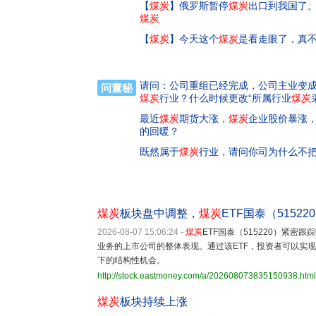
【
煤炭
】
俄罗斯暂停
煤炭
出口到我国了
煤炭
【
煤炭
】
今天这个
煤炭
是看走眼了，真
请问：公司重组已经完成，公司主业变
问董秘
煤炭
行业？什么时候更改“所属行业
煤炭
最近
煤炭
期货大涨，
煤炭
企业股价暴涨
的回暖？
既然属于
煤炭
行业，请问你司为什么不
煤炭
板块盘中调整，
煤炭
ETF国泰（5152
2026-08-07 15:06:24
-
煤炭
ETF国泰（515220）紧密跟
业务的上市公司的整体表现。通过该ETF，投资者可以实
下的结构性机会。
http://stock.eastmoney.com/a/202608073835150938.html
煤炭
板块持续上涨