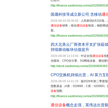
心组件。
http://finance.eastmoney.com/a/20260805
国晟科技等成立新公司 含移动
通
2026-08-03 09:36:00
-
人民财讯8月3日电
通信设备
销售；移动
通信设备
制造；物联网
股。
http://finance.eastmoney.com/a/20260803
四大北美云厂商资本开支扩张延
持续驱动板块估值提升
2026-08-06 14:14:00
-
中证全指
通信设备
指
光模块、CPO光引擎、5G网络设备、通信
http://stock.eastmoney.com/a/2026080638
CPO交换机持续出货，AI 算力
2026-08-05 14:41:29
-
据2026年第二季度
指数基金（A类：020899，C类：020900
设备
指数。
http://finance.eastmoney.com/a/20260805
通信设备
概念走强，英伟达出货新一代