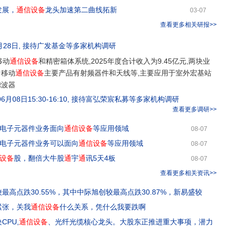
发展，
通信设备
龙头加速第二曲线拓新
03-07
查看更多相关研报>>
月28日
, 接待
广发基金
等多家机构调研
移动
通信
设备
和精密箱体系统,2025年度合计收入为9.45亿元,两块业
中移动
通信
设备
主要产品有射频器件和天线等,主要应用于室外宏基站
滤波器
6月08日15:30-16:10
, 接待
富弘荣宸私募
等多家机构调研
查看更多调研>>
及电子元器件业务面向
通信设备
等应用领域
08-07
A及电子元器件业务可以面向
通信设备
等应用领域
08-07
设备
股，翻倍大牛股
通
宇
通
讯5天4板
08-07
查看更多相关资讯>>
最高点跌30.55%，其中中际旭创较最高点跌30.87%，新易盛较
紧张，关我
通信设备
什么关系，凭什么我要跌啊
CPU,
通信设备
、光纤光缆核心龙头。大股东正推进重大事项，潜力