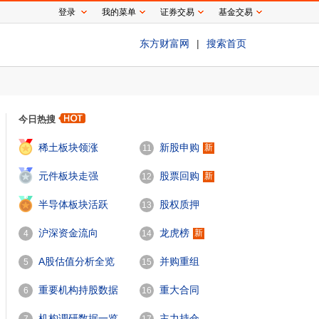
登录
我的菜单
证券交易
基金交易
东方财富网
|
搜索首页
今日热搜
1
稀土板块领涨
新股申购
新
11
2
元件板块走强
股票回购
新
12
3
半导体板块活跃
股权质押
13
沪深资金流向
龙虎榜
新
4
14
A股估值分析全览
并购重组
5
15
重要机构持股数据
重大合同
6
16
机构调研数据一览
主力持仓