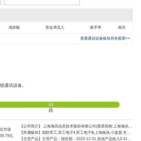
涨跌幅
资金净流入
换手率
相关
查看
通信设备
板块所有股票>>
线通讯设备。
44
跌
【公司简介】
上海瀚讯信息技术股份有限公司(股票简称:上海瀚讯股票代码:300762)成立于2006年3月,主要从事宽带移动通信系统及
总市值
【所属板块】
国防军工,军工电子Ⅱ,军工电子Ⅲ,上海板块,小盘股,专精特新,创业板综,深股通,融资融券,机构重仓,通信技术,商业航天,卫星互联网,军民融合,国产芯片,5G概念,国产软件,军工
06.79亿
【主营产品】
主营产品：报告期：2025-12-31,其他产品收入0.41亿 ，占比8.09% ，利润0.18亿 ，占比10.7% ，毛利率43.65%；宽带移动