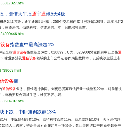
3835317327.html
股，翻倍大牛股
通
宇
通
讯5天4板
概念延续强势，通宇通讯5天4板，250个交易日内累计已涨超129%。武汉凡谷2
2%，盛路通信、灿勤科技、信维通信、本川智能涨幅靠前。
3834999446.html
信设备
指数盘中最高涨超4%
中证全指
通信设备
指数基金(A类：020899，C类：020900)紧密跟踪中证全指
通
50家业务涉及
通信设备
领域的上市公司证券作为指数样本，以反映该主题上市
33739063.html
信设备
商
的
通信设备
业务，很难进行协同。刘杨已脱离通信行业一线整整22年，对前沿技
，刘杨要整合两桩生意，难度不容小觑。
3830514797.html
块下跌，中际旭创跌超13%
超1%，中际旭创跌超13%、联特科技跌超11%、新易盛跌超10%、天孚通信跌
位知情人士透露，特朗普政府正在起草一项禁令，禁止美国进口中国新型数据中