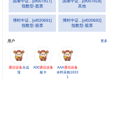
国泰中证...
[
of007817
]
国泰中证...
[
of007818
]
指数型-股票
其他
备
集成商,如中兴通讯、爱立信、大唐移动、日本电业等。
博时中证...
[
of020691
]
博时中证...
[
of020692
]
指数型-股票
指数型-股票
用户
更多
通信设备
永远
A00
通信设备
AAA
通信设备
涨
板卡
余料采购1833
1