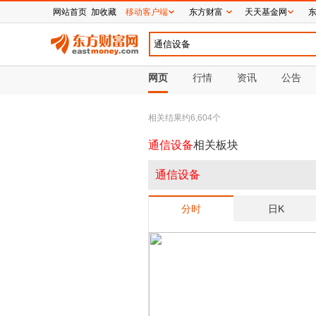
网站首页
加收藏
移动客户端
东方财富
天天基金网
网页
行情
资讯
公告
相关结果约
6,604
个
通信设备
相关板块
通信设备
分时
日K