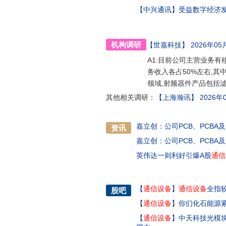
【中兴通讯】
受益数字经济
机构调研
【世嘉科技】
2026年05
A1:目前公司主营业务有
务收入各占50%左右,其
领域,射频器件产品包括
其他相关调研：
【上海瀚讯】
2026年0
嘉立创：公司PCB、PCBA
资讯
嘉立创：公司PCB、PCB
英伟达一则利好引爆A股
通信
【
通信设备
】
通信设备
全指较
股吧
【
通信设备
】
你们化石能源
【
通信设备
】
中天科技光模块