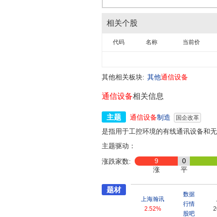
相关个股
代码
名称
当前价
其他相关板块:
其他
通信设备
通信设备
相关信息
主题
通信设备
制造
国企改革
是指用于工控环境的有线通讯设备和无
主题驱动：
9
0
涨跌家数:
涨
平
题材
数据
上海瀚讯
行情
2.52%
2
股吧