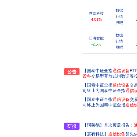
数据
世嘉科技
行情
4.01%
股吧
数据
日海智能
行情
-2.5%
股吧
【国泰中证全指
通信设备
ET
公告
设备
交易型开放式指数证券
【国泰中证全指
通信设备
交
司终止为国泰中证全指
通信
【国泰中证全指
通信设备
交
司终止为国泰中证全指
通信
【阿莱德】
首次覆盖报告：
研报
【震有科技】
通信设备
领先