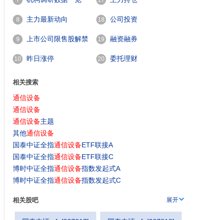
7
17
主力最新动向
公司投资
8
18
上市公司限售股解禁
融资融券
9
19
一览
昨日涨停
委托理财
10
20
相关搜索
通信设备
通信设备
通信设备
主题
其他
通信设备
国泰中证全指
通信设备
ETF联接A
国泰中证全指
通信设备
ETF联接C
博时中证全指
通信设备
指数发起式A
博时中证全指
通信设备
指数发起式C
通信设备
的研发
相关股吧
展开
通信设备
收入4.62