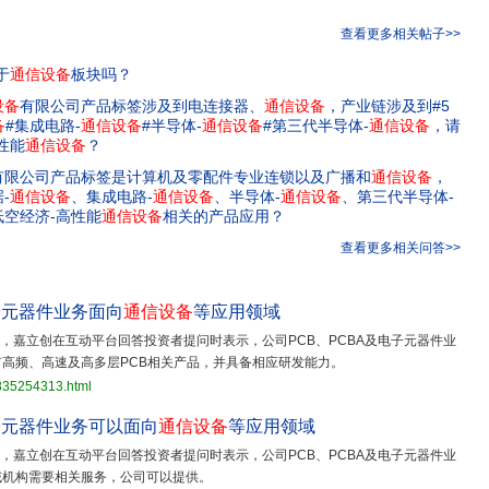
查看更多相关帖子>>
于
通信
设备
板块吗？
设备
有限公司产品标签涉及到电连接器、
通信
设备
，产业链涉及到#5
备
#集成电路-
通信
设备
#半导体-
通信
设备
#第三代半导体-
通信
设备
，请
性能
通信
设备
？
有限公司产品标签是计算机及零配件专业连锁以及广播和
通信
设备
，
-
通信
设备
、集成电路-
通信
设备
、半导体-
通信
设备
、第三代半导体-
空经济-高性能
通信
设备
相关的产品应用？
查看更多相关问答>>
子元器件业务面向
通信设备
等应用领域
日，嘉立创在互动平台回答投资者提问时表示，公司PCB、PCBA及电子元器件业
高频、高速及高多层PCB相关产品，并具备相应研发能力。
3835254313.html
子元器件业务可以面向
通信设备
等应用领域
日，嘉立创在互动平台回答投资者提问时表示，公司PCB、PCBA及电子元器件业
域机构需要相关服务，公司可以提供。