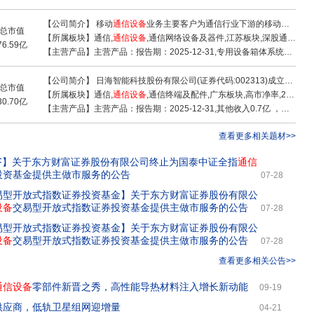
【公司简介】
移动
通信设备
业务主要客户为通信行业下游的移动
通信设
总市值
【所属板块】
通信,
通信设备
,通信网络设备及器件,江苏板块,深股通,融资融券,通信技术,低空经济,储能概念,5G概念,一带一路,医疗器械概念
76.59亿
【主营产品】
主营产品：报告期：2025-12-31,专用设备箱体系统收入2.27亿 ，占比24.07% ，利润0.15亿 ，占比26.04% ，毛利率6.7%；其他(补充)收入0.24亿 ，占比2.52% ，利润0.08亿 ，占比13.78% ，毛利率33.85%；天线收入1.49亿 ，占比15.76% ，利润0.25亿 ，占比43.17% ，毛利率16.96%；射频器件收入3.02亿 ，占比31.99% ，利润-0.05亿 ，占比-7.9% ，毛利率-1.53%；电梯轿厢系统收入2.11亿 ，占比22.32% ，利润0.23亿 ，占比39.01% ，毛利率10.82%；精密金属结构件及其他产品收入0.32亿 ，占比3.33% ，利润-0.08亿 ，占比-14.1% ，毛利率-26.18%
【公司简介】
日海智能科技股份有限公司(证券代码:002313)成立于1994年,是一家在深交所上市的国家高新技术企业。公司投入数十亿资金完成多次基于人工智能物联网行业的横向产业并购,同时投入巨资进行产品及研发能力的升级,逐步实现物联网“云+端”的战略布局。日海智能围绕智慧连接为核心,通过不断提升软
总市值
【所属板块】
通信,
通信设备
,通信终端及配件,广东板块,高市净率,2026中报扭亏,破增发价股,破发股,标准普尔,富时罗素,机构重仓,QFII
30.70亿
【主营产品】
主营产品：报告期：2025-12-31,其他收入0.7亿 ，占比2.54% ，利润0.2亿 ，占比4.38% ，毛利率28.35%；无线通信模组收入18.87亿 ，占比68.5% ，利润3.35亿 ，占比73.89% ，毛利率17.78%；通信基础设备收入3.38亿 ，占比12.29% ，利润0.63亿 ，占比13.84% ，毛利率18.57%；通信工程服务收入4.59亿 ，占比16.67% ，利润0.36亿 ，占比7.89% ，毛利率7.81%
查看更多相关题材>>
F】
关于东方财富证券股份有限公司终止为国泰中证全指
通信
投资基金提供主做市服务的公告
07-28
易型开放式指数证券投资基金】
关于东方财富证券股份有限公
设备
交易型开放式指数证券投资基金提供主做市服务的公告
07-28
易型开放式指数证券投资基金】
关于东方财富证券股份有限公
设备
交易型开放式指数证券投资基金提供主做市服务的公告
07-28
查看更多相关公告>>
通信设备
零部件新晋之秀，高性能导热材料注入增长新动能
09-19
供应商，低轨卫星组网迎增量
04-21