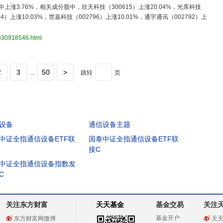
中上涨3.76%，相关成分股中，欣天科技（300615）上涨20.04%，光库科技
94）上涨10.03%，世嘉科技（002796）上涨10.01%，通宇通讯（002792）上
3830918546.html
2
3
50
>
...
跳转
页
设备
通信设备主题
中证全指通信设备ETF联
国泰中证全指通信设备ETF联
接C
中证全指通信设备指数发
C
关注东方财富
天天基金
基金交易
关注
基金开户
东方财富网微博
天