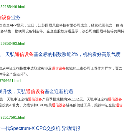
3832185446.html
信设备
业务
，企查查APP显示，近日，江苏国晟凤仪科技有限公司成立，经营范围包含：移动
设备销售；物联网设备制造等。企查查股权穿透显示，该公司由国晟科技等共同持
3829353463.html
续，天弘
通信设备
基金标的指数涨近2%，机构看好高景气度
数从中证全指指数中选取业务涉及
通信设备
领域的上市公司证券作为样本，覆盖
硬件等全产业链环节。
33796651.html
互联升级，天弘
通信设备
基金迎新机遇
报告，天弘中证全指
通信设备
产品季报规模约56.11亿元。天弘中证全指
通信设备
）是投资AI算力、光模块和CPO相关
通信设备
链条的便捷工具，跟踪中证全指
通信
3832517561.html
Spectrum-X CPO交换机|异动情报