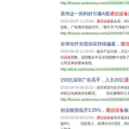
http://finance.eastmoney.com/a/20260807
英伟达一则利好引爆A股
通信设备
2026-08-07 11:25:00
-
通信设备
股走高，6G
连板，广哈通信涨超10%，“易中天”均涨超
http://finance.eastmoney.com/a/20260807
全球光纤光缆供应持续偏紧，
通
2026-08-06 11:24:59
-
相关产品方面，天弘
信设备
指数，该指数从中证全指指数中选取了
公司证券的整体表现。
http://stock.eastmoney.com/a/2026080638
150亿深圳广告高手，入主20亿
通
2026-08-04 08:00:32
-
这些资源与欣天科技
术的认知难免存在断层。 若此番顺利入主
http://finance.eastmoney.com/a/20260804
创业板指低开3.35%，
通信设备
板
2026-08-05 09:33:55
-
通信设备
板块开盘跌
超6%。 消息面上，路透社4日消息，四