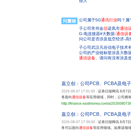
很大
公司属于5G
通讯行业
吗？属
问董秘
子公司常州金
信
诺凤市
通信
G-电连接器#大数据-
通信
设
问公司是否涉及低空经济-高
子公司武汉凡谷信电子技术
公司的产业链标签涉及大数据
通信
设备
、请问有没有涉及低
嘉立创：公司PCB、PCBA及电
2026-08-07 17:01:00
-
证券日报网讯 8月7
务面向
通信设备
等应用领域，同时，公司拥有
http://finance.eastmoney.com/a/20260807
嘉立创：公司PCB、PCBA及电
2026-08-07 17:39:00
-
证券日报网讯 8月7
务可以面向
通信设备
等应用领域。如果该领