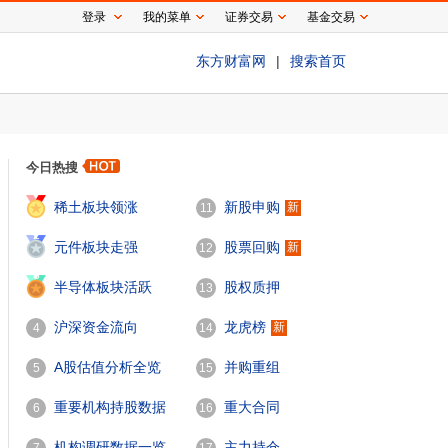
登录
我的菜单
证券交易
基金交易
东方财富网
|
搜索首页
今日热搜
1
稀土板块领涨
新股申购
新
11
2
元件板块走强
股票回购
新
12
3
半导体板块活跃
股权质押
13
沪深资金流向
龙虎榜
新
4
14
A股估值分析全览
并购重组
5
15
重要机构持股数据
重大合同
6
16
机构调研数据一览
主力持仓