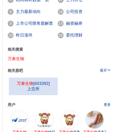
7
17
主力最新动向
公司投资
8
18
上市公司限售股解禁
融资融券
9
19
一览
昨日涨停
委托理财
10
20
相关搜索
万泰生物
相关股吧
展开
万泰生物
[
603392
]
上交所
用户
更多