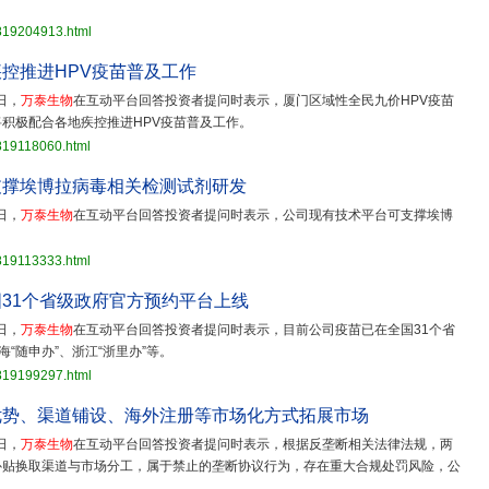
3819204913.html
控推进HPV疫苗普及工作
日，
万泰生物
在互动平台回答投资者提问时表示，厦门区域性全民九价HPV疫苗
积极配合各地疾控推进HPV疫苗普及工作。
819118060.html
支撑埃博拉病毒相关检测试剂研发
日，
万泰生物
在互动平台回答投资者提问时表示，公司现有技术平台可支撑埃博
819113333.html
31个省级政府官方预约平台上线
日，
万泰生物
在互动平台回答投资者提问时表示，目前公司疫苗已在全国31个省
“随申办”、浙江“浙里办”等。
3819199297.html
优势、渠道铺设、海外注册等市场化方式拓展市场
日，
万泰生物
在互动平台回答投资者提问时表示，根据反垄断相关法律法规，两
补贴换取渠道与市场分工，属于禁止的垄断协议行为，存在重大合规处罚风险，公