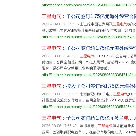
http://finance.eastmoney.com/a/202608063834013127.h
三星电气
：子公司签订1.75亿元海外经营合
2026-08-06 16:54:48
-
上证报中国证券网讯
三星电气
晚间公
签订波兰电力局AMI智能计量基础设施的交付项目，合同金额总计
http://finance.eastmoney.com/a/202608063833905052.h
三星电气
：子公司签订约1.75亿元海外经营
2026-08-06 15:48:30
-
三星电气
(601567.SH)公告
付项目，合同金额总计约1.75亿人民币，占公司2025年
影响，是公司在波兰用电业务的重要突破。
http://finance.eastmoney.com/a/202608063833847118.ht
三星电气
：控股子公司签订约1.75亿元海外
2026-08-06 15:59:00
-
南方财经8月6日电，
三星电气
(6
计量基础设施的交付项目，合同金额总计9729.59万兹罗提，
http://finance.eastmoney.com/a/202608063833858264.h
三星电气
：子公司签订约1.75亿元波兰
电
力
2026-08-06 17:56:40
-
年报显示，
三星电气
海外配电业务
西哥、巴西取得配电首单，并在部分市场份额领先；202