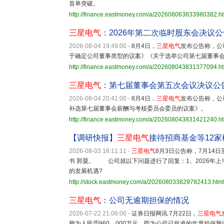
首单突破。
http://finance.eastmoney.com/a/202608063833980382.h
三星电气
：2026年第二次临时股东会决议公
2026-08-04 19:49:00
-
8月4日，
三星电气
发布公告称，公司
于确定公司董事类型的议案》《关于选举公司第七届董事
http://finance.eastmoney.com/a/202608043831377094.h
三星电气
：第七届董事会第五次会议决议公
2026-08-04 20:41:00
-
8月4日，
三星电气
发布公告称，公
补选第七届董事会薪酬与考核委员会委员的议案》。
http://finance.eastmoney.com/a/202608043831421240.h
【调研快报】
三星电气
接待招商基金等12家
2026-08-03 16:11:11
-
三星电气
8月3日公告称，7月14
书 郭粟。 公司就以下问题进行了回复：1、2026年
的发展机遇?
http://stock.eastmoney.com/a/202608033829782413.html
三星电气
：公司无逾期担保的情况
2026-07-22 21:06:00
-
证券日报网讯 7月22日，
三星电气
额为人民币960，000万元，即为公司已批准的年度担保预计