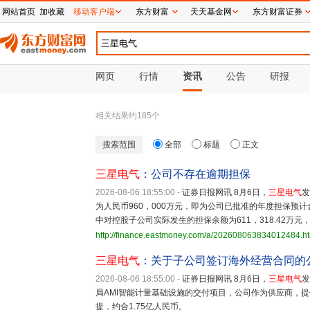
网站首页
加收藏
移动客户端
东方财富
天天基金网
东方财富证券
网页
行情
资讯
公告
研报
相关结果约
185
个
搜索范围
全部
标题
正文
三星电气
：公司不存在逾期担保
2026-08-06 18:55:00
-
证券日报网讯 8月6日，
三星电气
发
为人民币960，000万元，即为公司已批准的年度担保预计金
中对控股子公司实际发生的担保余额为611，318.42万元，
http://finance.eastmoney.com/a/202608063834012484.h
三星电气
：关于子公司签订海外经营合同的
2026-08-06 18:55:00
-
证券日报网讯 8月6日，
三星电气
发
局AMI智能计量基础设施的交付项目，公司作为供应商，提供
提，约合1.75亿人民币。