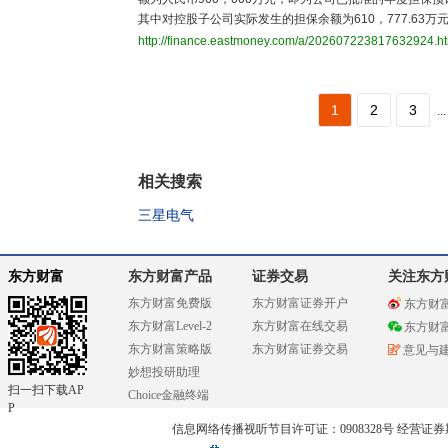
其中对控股子公司实际发生的担保余额为610，777.63万
http://finance.eastmoney.com/a/202607223817632924.h
1
2
3
...
相关搜索
三星电气
东方财富
东方财富产品
证券交易
关注东方
东方财富免费版
东方财富证券开户
东方财
东方财富Level-2
东方财富在线交易
东方财
东方财富策略版
东方财富证券交易
意见与
妙想投研助理
扫一扫下载AP
Choice金融终端
P
信息网络传播视听节目许可证：0908328号 经营证券期货业务