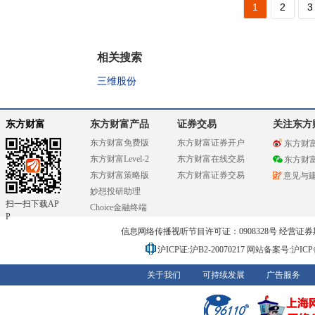
1
2
3
相关搜索
三维股份
东方财富
东方财富产品
证券交易
关注东方
东方财富免费版
东方财富证券开户
东方财
东方财富Level-2
东方财富在线交易
东方财
东方财富策略版
东方财富证券交易
意见与
妙想投研助理
扫一扫下载AP
Choice金融终端
P
信息网络传播视听节目许可证：0908328号 经营证券期货业务
沪ICP证:沪B2-20070217
网站备案号:沪ICP备0
关于我们
可持续发展
广告服务