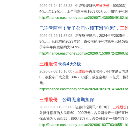
2026-07-14 19:23:22
-
中证智能财讯
三维股份
（60303
4亿元至1.9亿元，上年同期亏损1863.06万元；扣非净利润亏
http://finance.eastmoney.com/a/202607143805849182.h
已连亏两年！受子公司业绩下滑“拖累”，
三
2026-07-15 11:37:02
-
历年财报显示，2024年至2025年
8亿元。从此前的2023年起，该公司的净利增长率已经
价今年年内跌幅约为24.9%。
http://finance.eastmoney.com/a/202607153807242860.h
三维股份
录得4天3板
2026-07-02 10:16:00
-
三维股份
再度涨停，4个交易日内录得
0，该股今日成交量1304.78万股，成交金额1.39亿元，换手
元。
http://finance.eastmoney.com/a/202607023791474693.h
三维股份
：公司无逾期担保
2026-06-18 19:35:00
-
证券日报网讯 6月18日，
三维股份
外担保额度为人民币60，000万元，占公司最近一期经审计
保余额为人民币55，890.43万元，占公司最近一期经审
http://finance.eastmoney.com/a/202606183776346551.h