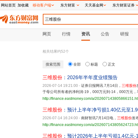
网站首页
加收藏
移动客户端
东方财富
天天基金网
东方财富证券
网页
行情
资讯
公告
研报
相关结果约
52
个
搜索范围
全部
标题
正文
三维股份
：2026年半年度业绩预告
2026-07-14 19:21:00
-
证券日报网讯 7月14日，
三维股份
于母公司所有者的净利润-19，000万元到-14，000万
http://finance.eastmoney.com/a/202607143805866151.h
三维股份
：预计上半年净亏损1.40亿元至1.
2026-07-14 16:24:00
-
南财智讯7月14日电，
三维股份
发
http://finance.eastmoney.com/a/202607143805624723.h
三维股份
：预计2026年上半年亏损1.4亿元-1