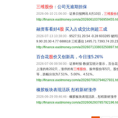
三维股份
：公司无逾期担保
2026-06-10 21:06:00
-
证券日报网讯 6月10日，
三维股份
http://finance.eastmoney.com/a/202606103766959455.h
融资客看好4
股
买入占成交比例超
三
成
2026-07-13 10:38:00
-
9527.51 20.54 -0.28 603285 键
9.90 20.30 4.77 688618 三旺通信 1495.71 7393.74 20.2
http://finance.eastmoney.com/a/202607133803250897.h
百合花
股
价又创新高，今日涨5.26%
2026-07-06 09:56:00
-
证券时报·数据宝统计显示，百合花
上涨的有202只，涨停的有
三维股份
、振华股份等5只。股
等，跌幅分别为7.51%、5.00%、4.51%。
http://finance.eastmoney.com/a/202607063794627931.h
橡胶板块表现活跃 彤程新材涨停
2026-06-29 09:46:46
-
橡胶板块表现活跃，彤程新材涨停
http://finance.eastmoney.com/a/202606293785792196.h