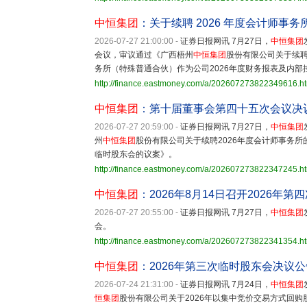
中恒集团
：关于续聘 2026 年度会计师事务
2026-07-27 21:00:00
-
证券日报网讯 7月27日，
中恒集团
会议，审议通过《广西梧州
中恒集团
股份有限公司关于续聘
务所（特殊普通合伙）作为公司2026年度财务报表及内部
http://finance.eastmoney.com/a/202607273822349616.h
中恒集团
：第十届董事会第四十五次会议决
2026-07-27 20:59:00
-
证券日报网讯 7月27日，
中恒集团
州
中恒集团
股份有限公司关于续聘2026年度会计师事务所
临时股东会的议案》。
http://finance.eastmoney.com/a/202607273822347245.h
中恒集团
：2026年8月14日召开2026年
2026-07-27 20:55:00
-
证券日报网讯 7月27日，
中恒集团
会。
http://finance.eastmoney.com/a/202607273822341354.h
中恒集团
：2026年第三次临时股东会决议公
2026-07-24 21:31:00
-
证券日报网讯 7月24日，
中恒集团
恒集团
股份有限公司关于2026年以集中竞价交易方式回购