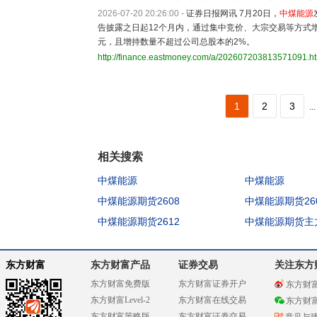
2026-07-20 20:26:00
-
证券日报网讯 7月20日，
中煤能源
告披露之日起12个月内，通过集中竞价、大宗交易等方式增持
元，且增持数量不超过公司总股本的2%。
http://finance.eastmoney.com/a/202607203813571091.h
1
2
3
...
相关搜索
中煤能源
中煤能源
中煤能源期货2608
中煤能源期货26
中煤能源期货2612
中煤能源期货主
东方财富
东方财富产品
证券交易
关注东方
东方财富免费版
东方财富证券开户
东方财
东方财富Level-2
东方财富在线交易
东方财
东方财富策略版
东方财富证券交易