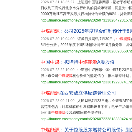
2026-07-31 18:35:27
-
上证报中国证券网讯（记者于祥明）
日收到工商银行北京市分行出具的贷款承诺函，同意为中
9000万元且不高于实际执行增持计划金额的90%，贷款期
http://finance.eastmoney.com/a/202607313828472315.h
中煤能源
：公司2025年度现金红利预计于8
2026-07-30 19:04:00
-
证券日报网讯 7月30日，
中煤能源
8月份分派，2026年度中期红利预计将于10月份分派，
http://finance.eastmoney.com/a/202607303826890560.h
中
国
中煤
：拟增持
中煤能源
A股股份
2026-07-23 22:10:00
-
中证报中证网讯中国中煤7月23
股上市公司
中煤能源
核心价值的坚定信心，推出增持计划
http://finance.eastmoney.com/a/202607233819290741.h
中煤能源
在西安成立供应链管理公司
2026-07-23 09:41:00
-
人民财讯7月23日电，企查查APP
营范围包含：计算机软硬件及辅助设备零售；电子产品销
公司由
中煤能源
(601898)间接全资持股。
http://finance.eastmoney.com/a/202607233818380424.h
中煤能源
：关于控股股东增持公司股份计划