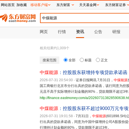
网站首页
加收藏
移动客户端
东方财富
天天基金网
东方财富证券
网页
行情
资讯
公告
研报
相关结果约
1,009
个
搜索范围
全部
标题
正文
中煤能源
：控股股东获增持专项贷款承诺函
2026-07-31 20:54:00
-
证券日报网讯 7月31日，
中煤能源
国工商银行北京市分行出具的贷款承诺函，该行同意为控股
元且不高于实际增持计划金额的90%，贷款期限不超过3年
http://finance.eastmoney.com/a/202607313828590638.h
中煤能源
：控股股东获不超过9000万元专
2026-07-31 19:01:58
-
7月31日，
中煤能源
(601898.
行出具的贷款承诺函，同意为中国中煤增持公司A股股份提
行增持计划金额的90%，贷款期限不超过3年。