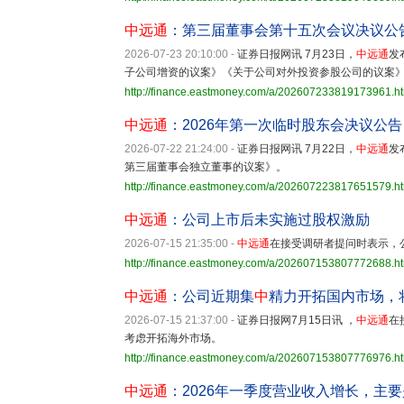
中远通
：第三届董事会第十五次会议决议公
2026-07-23 20:10:00
-
证券日报网讯 7月23日，
中远通
发
子公司增资的议案》《关于公司对外投资参股公司的议案》
http://finance.eastmoney.com/a/202607233819173961.h
中远通
：2026年第一次临时股东会决议公告
2026-07-22 21:24:00
-
证券日报网讯 7月22日，
中远通
发
第三届董事会独立董事的议案》。
http://finance.eastmoney.com/a/202607223817651579.h
中远通
：公司上市后未实施过股权激励
2026-07-15 21:35:00
-
中远通
在接受调研者提问时表示，
http://finance.eastmoney.com/a/202607153807772688.h
中远通
：公司近期集
中
精力开拓国内市场，
2026-07-15 21:37:00
-
证券日报网7月15日讯 ，
中远通
在
考虑开拓海外市场。
http://finance.eastmoney.com/a/202607153807776976.h
中远通
：2026年一季度营业收入增长，主