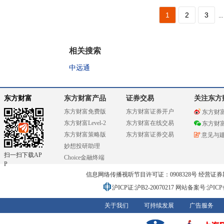
1
2
3
...
相关搜索
中远通
东方财富
东方财富产品
证券交易
关注东方
东方财富免费版
东方财富证券开户
东方财
东方财富Level-2
东方财富在线交易
东方财
东方财富策略版
东方财富证券交易
意见与
妙想投研助理
扫一扫下载AP
Choice金融终端
P
信息网络传播视听节目许可证：0908328号 经营证券期货业务
沪ICP证:沪B2-20070217
网站备案号:沪ICP备0
关于我们
可持续发展
广告服务