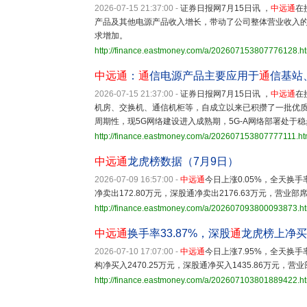
2026-07-15 21:37:00
-
证券日报网7月15日讯 ，
中远通
在
产品及其他电源产品收入增长，带动了公司整体营业收入的
求增加。
http://finance.eastmoney.com/a/202607153807776128.h
中远通
：
通
信电源产品主要应用于
通
信基站
2026-07-15 21:37:00
-
证券日报网7月15日讯 ，
中远通
在
机房、交换机、通信机柜等，自成立以来已积攒了一批优
周期性，现5G网络建设进入成熟期，5G-A网络部署处于
http://finance.eastmoney.com/a/202607153807777111.ht
中远通
龙虎榜数据（7月9日）
2026-07-09 16:57:00
-
中远通
今日上涨0.05%，全天换手率
净卖出172.80万元，深股通净卖出2176.63万元，营业部席
http://finance.eastmoney.com/a/202607093800093873.h
中远通
换手率33.87%，深股
通
龙虎榜上净买入
2026-07-10 17:07:00
-
中远通
今日上涨7.95%，全天换手率
构净买入2470.25万元，深股通净买入1435.86万元，营业
http://finance.eastmoney.com/a/202607103801889422.h