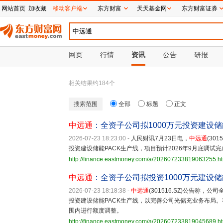
网站首页
加收藏
移动客户端
东方财富
天天基金网
东方财富证券
网页
行情
资讯
公告
研报
相关结果约
184
个
搜索范围
全部
标题
正文
中远通
：全资子公司拟1000万元投资建设储
2026-07-23 18:23:00
-
人民财讯7月23日电，
中远通
(30
投资建设储能PACK生产线，项目预计2026年9月底调试完
http://finance.eastmoney.com/a/202607233819063255.h
中远通
：全资子公司拟投资1000万元建设储
2026-07-23 18:18:38
-
中远通
(301516.SZ)公告称
投资建设储能PACK生产线，以完善公司光储充业务布局。
围内进行额度调整。
http://finance.eastmoney.com/a/202607233819045689.h