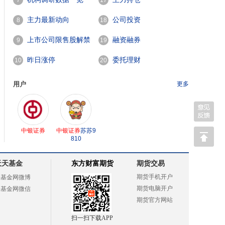
7
17
主力最新动向
公司投资
8
18
上市公司限售股解禁
融资融券
9
19
一览
昨日涨停
委托理财
10
20
用户
更多
中银证券
中银证券
苏苏9
810
天天基金
东方财富期货
期货交易
期货手机开户
天基金网微博
期货电脑开户
天基金网微信
期货官方网站
扫一扫下载APP