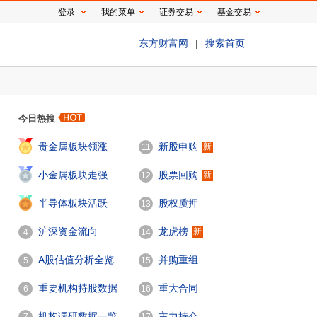
登录
我的菜单
证券交易
基金交易
东方财富网
|
搜索首页
今日热搜
1
贵金属板块领涨
新股申购
新
11
2
小金属板块走强
股票回购
新
12
3
半导体板块活跃
股权质押
13
沪深资金流向
龙虎榜
新
4
14
A股估值分析全览
并购重组
5
15
重要机构持股数据
重大合同
6
16
机构调研数据一览
主力持仓