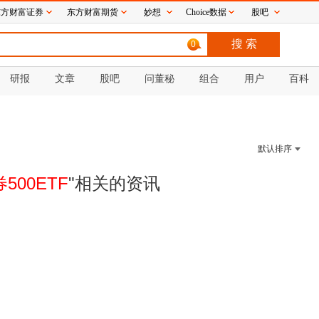
东方财富证券
东方财富期货
妙想
Choice数据
股吧
0
研报
文章
股吧
问董秘
组合
用户
百科
默认排序
500ETF
"相关的
资讯