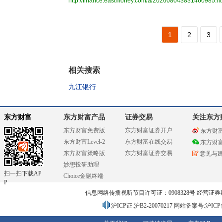
http://finance.eastmoney.com/a/202608043831460985.h
1
2
3
相关搜索
九江银行
东方财富
东方财富产品
证券交易
关注东方
东方财富免费版
东方财富证券开户
东方财
东方财富Level-2
东方财富在线交易
东方财
东方财富策略版
东方财富证券交易
意见与
妙想投研助理
扫一扫下载AP
Choice金融终端
P
信息网络传播视听节目许可证：0908328号 经营证券期货业务
沪ICP证:沪B2-20070217
网站备案号:沪ICP备0