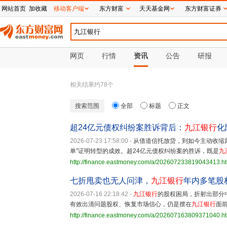
网站首页
加收藏
移动客户端
东方财富
天天基金网
东方财富证券
网页
行情
资讯
公告
研报
相关结果约
78
个
搜索范围
全部
标题
正文
超24亿元债权纠纷案胜诉背后：
九江银行
化
2026-07-23 17:58:00
-
从借道信托放贷，到如今主动收缩
单”证明转型的成效。超24亿元债权纠纷案的胜诉，既是
九
http://finance.eastmoney.com/a/202607233819043413.h
七折甩卖也无人问津，
九江银行
年内多笔股
2026-07-16 22:18:42
-
九江银行
的股权困局，折射出部分
有效出清问题股权、恢复市场信心，仍是摆在
九江银行
面
http://finance.eastmoney.com/a/202607163809371040.h