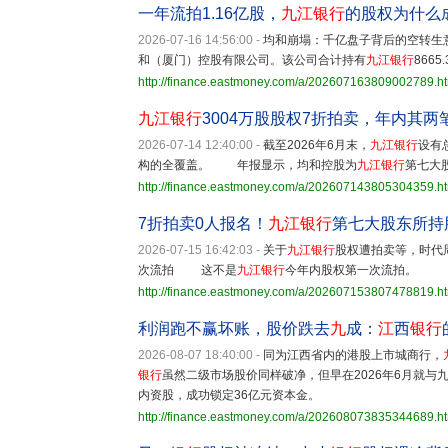
一年流拍1.16亿股，
九江银行
的股权为什么成
2026-07-16 14:56:00
-
均和崩塌：千亿盘子背后的空转生
和（厦门）控股有限公司。该公司合计持有
九江银行
866
http://finance.eastmoney.com/a/202607163809002789.h
九江银行
3004万股股权7折拍卖，年内其
2026-07-14 12:40:00
-
截至2026年6月末，
九江银行
设有
构的全覆盖。 年报显示，均和控股为
九江银行
第七大股
http://finance.eastmoney.com/a/202607143805304359.h
7折拍卖0人报名！
九江银行
第七大股东所持
2026-07-15 16:42:03
-
关于
九江银行
股权遭拍卖等，时代
次流拍 这不是
九江银行
今年内股权第一次流拍。
http://finance.eastmoney.com/a/202607153807478819.h
利润跑不赢坏账，股价跌去
九
成：
江
西
银行
2026-08-07 18:40:00
-
同为江西省内的港股上市城商行，
银行
虽然二级市场股价同样破净，但早在2026年6月就与
内资股，成功锁定36亿元资本金。
http://finance.eastmoney.com/a/202608073835344689.h