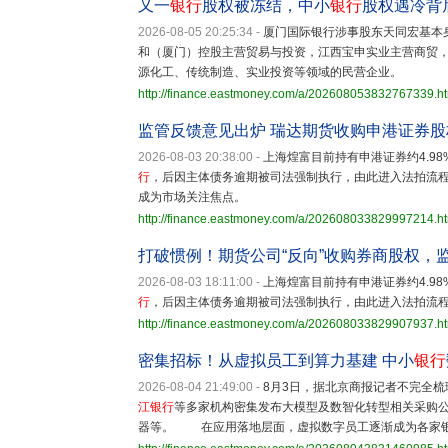
又一
银行
股权被冻结，中小
银行
股权遇冷背
2026-08-05 20:25:34
-
厦门国际银行涉事股东天同宏基本
和（厦门）控股主营贸易与投资，江西宝申实业主营商贸
源化工、传统制造、实业投资等领域的民营企业。
http://finance.eastmoney.com/a/202608053832767339.h
监管反馈意见出炉 瑞达期货收购申港证券
2026-08-03 20:38:00
-
上海煌富目前持有申港证券约4.98
行
，后因主体债务逾期被司法强制执行，由此进入法拍流
成为市场关注焦点。
http://finance.eastmoney.com/a/202608033829997214.h
打破惯例！期货公司“反向”收购券商股权，
2026-08-03 18:11:00
-
上海煌富目前持有申港证券约4.98
行
，后因主体债务逾期被司法强制执行，由此进入法拍流
http://finance.eastmoney.com/a/202608033829907937.h
密集招标！从虚拟员工到算力基建 中小
银行
2026-08-04 21:49:00
-
8月3日，据北京商报记者不完全
江银行
等多家机构密集发布大模型及数智化转型相关采购
器等。 在应用落地层面，虚拟数字员工逐渐成为各家