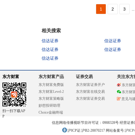
1
2
3
...
相关搜索
信达证券
信达证券
信达证券
信达证券
信达证券
东方财富
东方财富产品
证券交易
关注东方
东方财富免费版
东方财富证券开户
东方财
东方财富Level-2
东方财富在线交易
东方财
东方财富策略版
东方财富证券交易
意见与
妙想投研助理
扫一扫下载AP
Choice金融终端
P
信息网络传播视听节目许可证：0908328号 经营证券期货业务
沪ICP证:沪B2-20070217
网站备案号:沪ICP备0