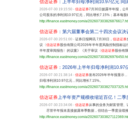
信达证券
：上半年归母净利润10.97亿元 同比
2026-07-30 19:15:50
-
信达证券
7月30日披露半年报，公司
公司股东的净利润10.97亿元，同比增长7.15%；基本每股
http://finance.eastmoney.com/a/202607303826876617.h
信达证券
：第六届董事会第二十四次会议决
2026-07-30 20:51:00
-
证券日报网讯 7月30日，
信达证券
议〈
信达证券
股份有限公司2026年半年度风险控制指标
半年度审阅报告〉的议案》《关于审议〈
信达证券
股份有限
http://finance.eastmoney.com/a/202607303826976450.h
信达证券
：2026年上半年归母净利润10.97
2026-07-30 21:38:14
-
信达证券
发布2026年半年报显示，
归母净利润10.97亿元，同比增长7.15%。
http://finance.eastmoney.com/a/202607303827037325.h
信达证券
上半年资产规模收缩近百亿！二季
2026-07-30 23:34:06
-
信达证券
从事的业务为财富管理、
尽管半年报未直接披露单季数据，但结合一季度业绩
http://finance.eastmoney.com/a/202607303827112369.ht