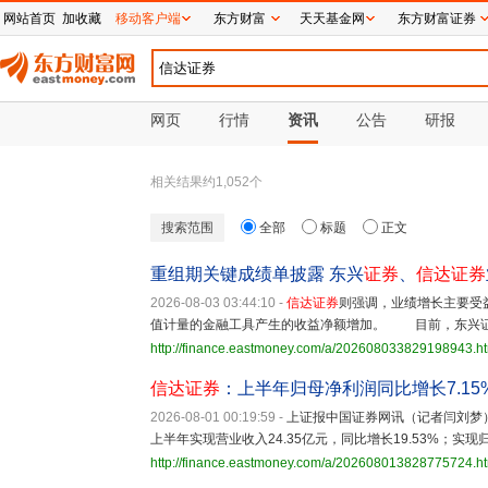
网站首页
加收藏
移动客户端
东方财富
天天基金网
东方财富证券
网页
行情
资讯
公告
研报
相关结果约
1,052
个
搜索范围
全部
标题
正文
重组期关键成绩单披露 东兴
证券
、
信达证券
2026-08-03 03:44:10
-
信达证券
则强调，业绩增长主要受
值计量的金融工具产生的收益净额增加。 目前，东兴
http://finance.eastmoney.com/a/202608033829198943.h
信达证券
：上半年归母净利润同比增长7.15
2026-08-01 00:19:59
-
上证报中国证券网讯（记者闫刘梦）
上半年实现营业收入24.35亿元，同比增长19.53%；实现归
http://finance.eastmoney.com/a/202608013828775724.h