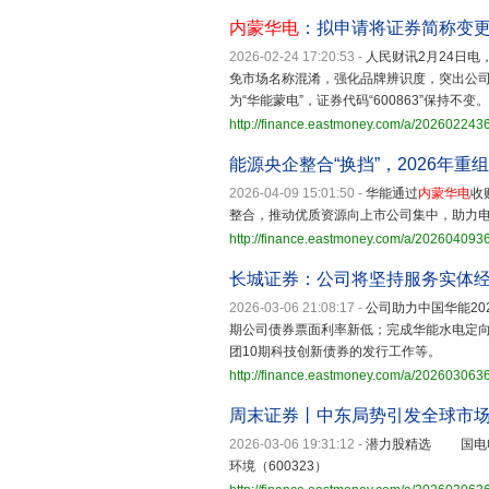
内蒙华电
：拟申请将证券简称变更
2026-02-24 17:20:53
-
人民财讯2月24日电
免市场名称混淆，强化品牌辨识度，突出公司
为“华能蒙电”，证券代码“600863”保持不变。
http://finance.eastmoney.com/a/202602243
能源央企整合“换挡”，2026年重
2026-04-09 15:01:50
-
华能通过
内蒙华电
收
整合，推动优质资源向上市公司集中，助力
http://finance.eastmoney.com/a/20260409
长城证券：公司将坚持服务实体
2026-03-06 21:08:17
-
公司助力中国华能2
期公司债券票面利率新低；完成华能水电定
团10期科技创新债券的发行工作等。
http://finance.eastmoney.com/a/20260306
周末证券丨中东局势引发全球市场
2026-03-06 19:31:12
-
潜力股精选 国电
环境（600323）