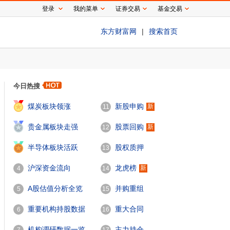
登录
我的菜单
证券交易
基金交易
东方财富网
|
搜索首页
今日热搜
1
煤炭板块领涨
新股申购
新
11
2
贵金属板块走强
股票回购
新
12
3
半导体板块活跃
股权质押
13
沪深资金流向
龙虎榜
新
4
14
A股估值分析全览
并购重组
5
15
重要机构持股数据
重大合同
6
16
机构调研数据一览
主力持仓