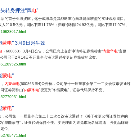
头转身押注“风
电
”
名后的首份业绩披露，这份成绩单是其战略重心向新能源转型的实证观察窗口。
0.5亿元，同比下降11.76%；归母净利润24.93亿元，同比下降17.97%。
3716628017.html
能
蒙电
” 3月9日起生效
电
（600863）3月4日公告，公司已向上交所申请将证券简称由“
内蒙华电
”变更
不变。公司已于2月14日召开董事会审议通过变更证券简称的议案。
3661289525.html
能
蒙电
”
日，
内蒙华电
(600863.SH)公告称，公司第十一届董事会第二十二次会议审议通过
司证券简称由“
内蒙华电
”变更为“华能蒙电”，证券代码保持不变。
3652770931.html
能
蒙电
”
公告，公司第十一届董事会第二十二次会议审议通过了《关于变更公司证券简称的
更为“华能蒙电”，证券代码保持不变。变更理由为避免市场名称混淆，强化品牌辨
业定位。
3652765471.html