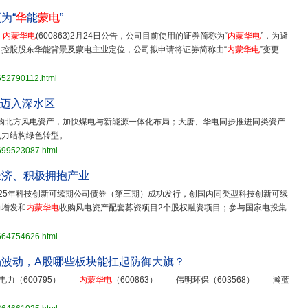
为“
华
能
蒙电
”
，
内蒙华电
(600863)2月24日公告，公司目前使用的证券简称为“
内蒙华电
”，为避
控股股东华能背景及蒙电主业定位，公司拟申请将证券简称由“
内蒙华电
”变更
652790112.html
组迈入深水区
购北方风电资产，加快煤电与新能源一体化布局；大唐、华电同步推进同类资产
电力结构绿色转型。
3699523087.html
经济、积极拥抱产业
025年科技创新可续期公司债券（第三期）成功发行，创国内同类型科技创新可续
向增发和
内蒙华电
收购风电资产配套募资项目2个股权融资项目；参与国家电投集
3664754626.html
波动，A股哪些板块能扛起防御大旗？
电力（600795）
内蒙华电
（600863） 伟明环保（603568） 瀚蓝