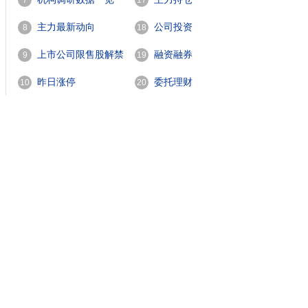
7
17
主力最新动向
公司投资
8
18
上市公司限售股解禁
融资融券
9
19
一览
昨日涨停
委托理财
10
20