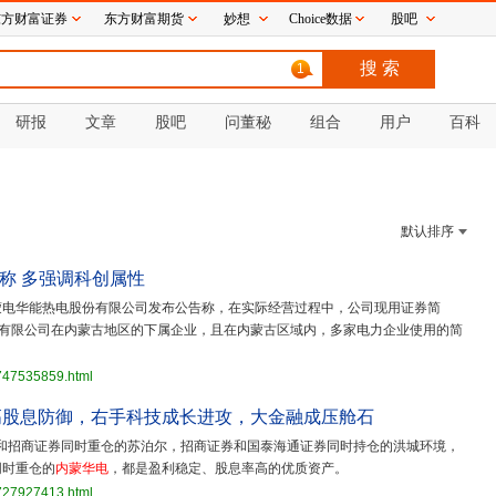
东方财富证券
东方财富期货
妙想
Choice数据
股吧
1
研报
文章
股吧
问董秘
组合
用户
百科
默认排序
称 多强调科创属性
蒙电华能热电股份有限公司发布公告称，在实际经营过程中，公司现用证券简
团有限公司在内蒙古地区的下属企业，且在内蒙古区域内，多家电力企业使用的简
3747535859.html
高股息防御，右手科技成长进攻，大金融成压舱石
和招商证券同时重仓的苏泊尔，招商证券和国泰海通证券同时持仓的洪城环境，
同时重仓的
内蒙华电
，都是盈利稳定、股息率高的优质资产。
3727927413.html