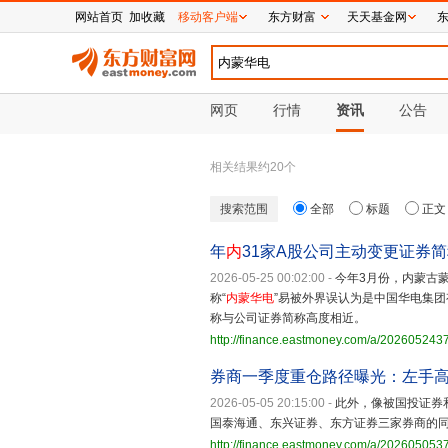
网站首页
加收藏
移动客户端
东方财富
天天基金网
网页
行情
资讯
公告
相关结果约
20
个
搜索范围
全部
标题
正文
年
内
31家A股公司主动变更证券简
2026-05-25 00:02:00
-
今年3月份，内蒙古
称“
内蒙华电
”易被外界误认为是中国华电集
称与公司证券简称高度相近。
http://finance.eastmoney.com/a/20260524
券商一季度重仓路径曝光：左手
2026-05-05 20:15:00
-
此外，像被国投证券
国泰海通、东兴证券、东方证券三家券商的
http://finance.eastmoney.com/a/20260505