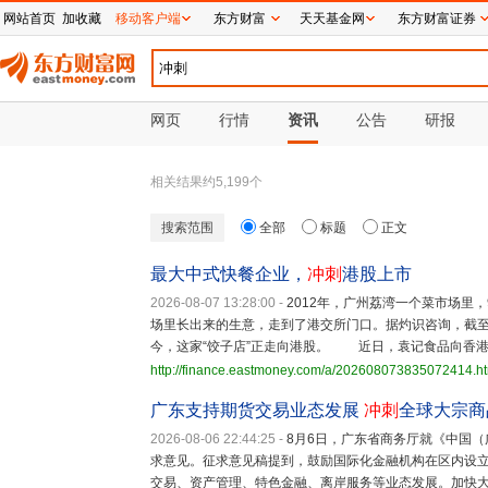
网站首页
加收藏
移动客户端
东方财富
天天基金网
东方财富证券
网页
行情
资讯
公告
研报
相关结果约
5,199
个
搜索范围
全部
标题
正文
最大中式快餐企业，
冲刺
港股上市
2026-08-07 13:28:00
-
2012年，广州荔湾一个菜市场里
场里长出来的生意，走到了港交所门口。据灼识咨询，截至
今，这家“饺子店”正走向港股。 近日，袁记食品向香
http://finance.eastmoney.com/a/202608073835072414.h
广东支持期货交易业态发展
冲刺
全球大宗商
2026-08-06 22:44:25
-
8月6日，广东省商务厅就《中国（
求意见。征求意见稿提到，鼓励国际化金融机构在区内设
交易、资产管理、特色金融、离岸服务等业态发展。加快