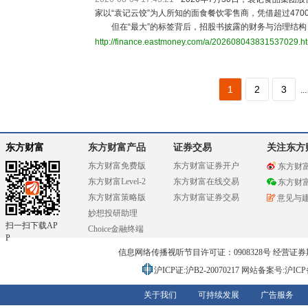
家以“袁记云饺”为人所知的面食餐饮零售商，凭借超过47
但在“最大”的标签背后，招股书披露的财务与治理结构
http://finance.eastmoney.com/a/202608043831537029.h
1
2
3
...
东方财富
东方财富产品
证券交易
关注东方
东方财富免费版
东方财富证券开户
东方财
东方财富Level-2
东方财富在线交易
东方财
东方财富策略版
东方财富证券交易
意见与
妙想投研助理
扫一扫下载AP
Choice金融终端
P
信息网络传播视听节目许可证：0908328号 经营证券期货业务
沪ICP证:沪B2-20070217
网站备案号:沪ICP备0
关于我们
可持续发展
广告服务