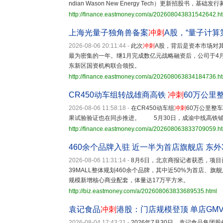
ndian Wason New Energy Tech）更新招股书，基础
http://finance.eastmoney.com/a/202608043831542642.h
上海光量子独角兽备案
冲刺
A股，“量子计算
2026-08-06 20:11:44
-
此次
冲刺
A股，背后是资本市场对
最为密集的一年。继1月完成数亿元战略融资后，公司于4
东新区国资机构联合领投。
http://finance.eastmoney.com/a/202608063834184736.h
CR450动车组转战雄商高铁
冲刺
60万公里
2026-08-06 11:58:18
-
在CR450动车组
冲刺
60万公里整
果试验验证也在同步推进。 5月30日，成渝中线高铁
http://finance.eastmoney.com/a/202608063833709059.h
460余个品牌入驻 近一半为首店旗舰店 东外3
2026-08-06 11:31:14
-
8月6日，北京商报记者获悉，项
39MALL整体规划460余个品牌，其中近50%为首店、
规模新增核心商业配套，体量达17万平方米。
http://biz.eastmoney.com/a/202608063833689535.html
袁记食品
冲刺
港股：门店规模登顶 单店GM
2026-08-04 17:43:21
-
2026年7月30日，袁记食品集