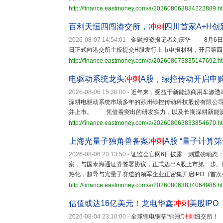
http://finance.eastmoney.com/a/202608063834222889.h
百利天恒四闯港交所，
冲刺
四川首家A+H创
2026-08-07 14:54:01
-
金融投资报记者刘庆华 8月6日晚
日正式向港交所主板提交H股发行上市申报材料，开启第四
http://finance.eastmoney.com/a/202608073835147692.h
电驱动系统龙头
冲刺
A股，绿控传动开启申
2026-08-06 15:30:00
-
近年来，受益于新能源商用车渗透
深耕电驱动系统市场多年的苏州绿控传动科技股份有限公司（
并上市。 凭借着突出的研发实力，以及长期深耕新能源
http://finance.eastmoney.com/a/202608063833854670.h
上海光量子独角兽备案
冲刺
A股 “量子计算
2026-08-06 20:13:50
-
证监会官网6日披露一则重磅动态
案，与国泰海通证券签署协议，正式迈出A股上市第一步。随
热化，超导与光量子赛道的领军企业正密集开启IPO（首
http://finance.eastmoney.com/a/202608063834064986.h
估值或达16亿美元！龙电华鑫
冲刺
美股IPO
2026-08-04 23:10:00
-
全球锂电铜箔“销冠”
冲刺
纽交所！