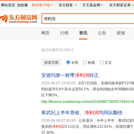
网站首页
加收藏
移动客户端
东方财富
天天基金网
东方财富证券
网页
行情
资讯
公告
研报
相关结果约
10,000
个
搜索范围
全部
标题
正文
安德玛第一财季
净利润
转正
2026-08-07 23:50:05
-
8月7日消息，安德玛发布的FY2
同比提升5.9个百分点至54.1%，营业利润由去年同期的33
比下降3%。
http://finance.eastmoney.com/a/202608073835574933.h
寒武纪上半年营收、
净利润
均同比翻倍
2026-08-08 07:46:00
-
公告显示，今年上半年，寒武纪实现营
股东的
净利润
23.11亿元，同比增长122.61%；实现
37.30%。