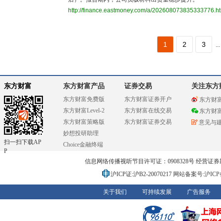
http://finance.eastmoney.com/a/202608073835333776.h
1
2
3
...
东方财富
东方财富产品
证券交易
关注东方
东方财富免费版
东方财富证券开户
东方财
东方财富Level-2
东方财富在线交易
东方财
东方财富策略版
东方财富证券交易
意见与
妙想投研助理
扫一扫下载AP
Choice金融终端
P
信息网络传播视听节目许可证：0908328号 经营证券期货业务
沪ICP证:沪B2-20070217
网站备案号:沪ICP备0
关于我们
可持续发展
广告服务