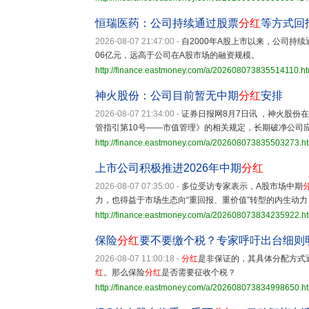
恒瑞医药：公司持续通过股票
分红
等方式回
2026-08-07 21:47:00
-
自2000年A股上市以来，公司持续
06亿元，远高于公司在A股市场的融资规模。
http://finance.eastmoney.com/a/202608073835514110.ht
神火股份：公司目前暂无中期
分红
安排
2026-08-07 21:34:00
-
证券日报网8月7日讯 ，神火股份
管指引第10号——市值管理》的相关规定，长期破净公司
http://finance.eastmoney.com/a/202608073835503273.h
上市公司积极推进2026年中期
分红
2026-08-07 07:35:00
-
多位受访专家表示，A股市场中期
力，也得益于市场生态向“重回报、重价值”转型的内生动
http://finance.eastmoney.com/a/202608073834235922.h
保险
分红
要不要缴个税？专家呼吁出台细则
2026-08-07 11:00:18
-
分红
是非保证的，其具体分配方式
红
。那么保险
分红
是否需要征收个税？
http://finance.eastmoney.com/a/202608073834998650.h