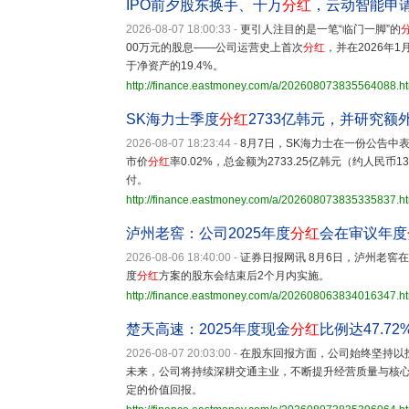
IPO前夕股东换手、千万
分红
，云动智能申
2026-08-07 18:00:33
-
更引人注目的是一笔“临门一脚”的
00万元的股息——公司运营史上首次
分红
，并在2026年
于净资产的19.4%。
http://finance.eastmoney.com/a/202608073835564088.h
SK海力士季度
分红
2733亿韩元，并研究额
2026-08-07 18:23:44
-
8月7日，SK海力士在一份公告中
市价
分红
率0.02%，总金额为2733.25亿韩元（约人民币1
付。
http://finance.eastmoney.com/a/202608073835335837.h
泸州老窖：公司2025年度
分红
会在审议年度
2026-08-06 18:40:00
-
证券日报网讯 8月6日，泸州老窖
度
分红
方案的股东会结束后2个月内实施。
http://finance.eastmoney.com/a/202608063834016347.h
楚天高速：2025年度现金
分红
比例达47.72
2026-08-07 20:03:00
-
在股东回报方面，公司始终坚持以投
未来，公司将持续深耕交通主业，不断提升经营质量与核
定的价值回报。