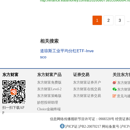
http://finance.eastmoney.com/a/202608073835396064.h
1
2
3
...
相关搜索
道琼斯工业平均分红ETF-Inve
sco
东方财富
东方财富产品
证券交易
关注东方
东方财富免费版
东方财富证券开户
东方财
东方财富Level-2
东方财富在线交易
东方财
东方财富策略版
东方财富证券交易
意见与
妙想投研助理
扫一扫下载AP
Choice金融终端
P
信息网络传播视听节目许可证：0908328号 经营证券期货业务
沪ICP证:沪B2-20070217
网站备案号:沪ICP备0