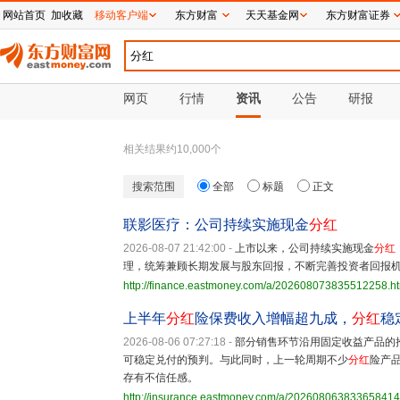
网站首页
加收藏
移动客户端
东方财富
天天基金网
东方财富证券
网页
行情
资讯
公告
研报
相关结果约
10,000
个
搜索范围
全部
标题
正文
联影医疗：公司持续实施现金
分红
2026-08-07 21:42:00
-
上市以来，公司持续实施现金
分红
理，统筹兼顾长期发展与股东回报，不断完善投资者回报
http://finance.eastmoney.com/a/202608073835512258.h
上半年
分红
险保费收入增幅超九成，
分红
稳
2026-08-06 07:27:18
-
部分销售环节沿用固定收益产品的
可稳定兑付的预判。与此同时，上一轮周期不少
分红
险产
存有不信任感。
http://insurance.eastmoney.com/a/202608063833658414