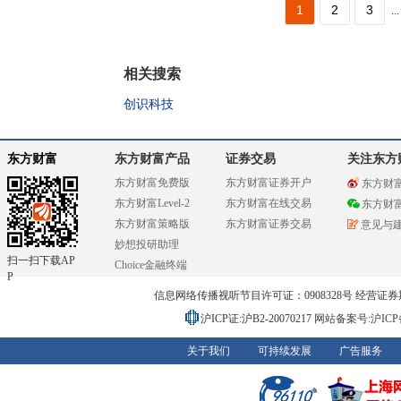
1
2
3
...
相关搜索
创识科技
东方财富
东方财富产品
证券交易
关注东方
东方财富免费版
东方财富证券开户
东方财
东方财富Level-2
东方财富在线交易
东方财
东方财富策略版
东方财富证券交易
意见与
妙想投研助理
扫一扫下载AP
Choice金融终端
P
信息网络传播视听节目许可证：0908328号 经营证券期货业务
沪ICP证:沪B2-20070217
网站备案号:沪ICP备0
关于我们
可持续发展
广告服务