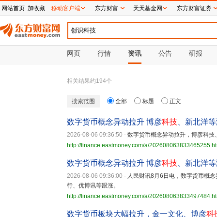
网站首页
加收藏
移动客户端
东方财富
天天基金网
东方财富证券
网页
行情
资讯
公告
研报
相关结果约
194
个
搜索范围
全部
标题
正文
数字货币概念异动拉升 博彦
科技
、新北洋等
2026-08-06 09:36:50
-
数字货币概念异动拉升，博彦科技
http://finance.eastmoney.com/a/202608063833465255.h
数字货币概念异动拉升 博彦
科技
、新北洋等
2026-08-06 09:36:00
-
人民财讯8月6日电，数字货币概
行、优博讯等跟涨。
http://finance.eastmoney.com/a/202608063833497484.h
数字货币板块大幅拉升，金一文化、博彦
科