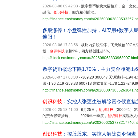
2026-08-06 09:42:33
-
数字货币板块大幅拉升，金一文化
融信、
创识科技
、四方精创跟涨。
http://finance.eastmoney.com/a/202608063833533257.h
多股涨停！小盘弹性加持，AI应用+数字人
连阳！
2026-08-06 17:33:56
-
板块内多股涨停，飞天诚信20C
板，
创识科技
涨超9%，四方精创涨超6%。
http://stock.eastmoney.com/a/202608063833963097.html
数字货币概念下跌1.70%，主力资金净流出6
2026-08-07 17:03:00
-
-309.20 300047 天源迪科 -1.94 4.
讯 -1.96 2.19 -259.33 600718 东软集团 -1.78 1.22 -249.
http://finance.eastmoney.com/a/202608073835263841.h
创识科技
：实控人张更生被解除责令候查措
2026-06-25 18:41:00
-
6月25日，
创识科技
（300941
的责令候查措施。 2026年一季度，
创识科技
实现收入
http://finance.eastmoney.com/a/202606253783217740.h
创识科技
：控股股东、实控人解除责令候查